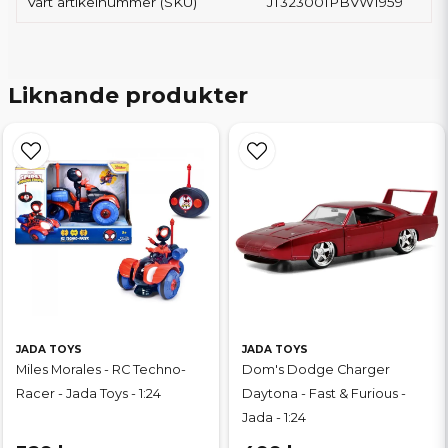
Vårt artikelnummer (SKU)
JT323001PBVW1959
Liknande produkter
JADA TOYS
JADA TOYS
Miles Morales - RC Techno-
Dom's Dodge Charger
Racer - Jada Toys - 1:24
Daytona - Fast & Furious -
Jada - 1:24