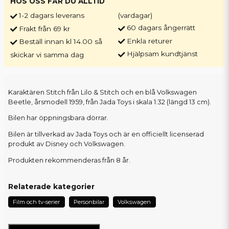
HOS OSS FÅR DU ALLTID
1-2 dagars leverans
(vardagar)
60 dagars ångerrätt
Frakt från 69 kr
Enkla returer
Beställ innan kl 14.00 så
Hjälpsam kundtjänst
skickar vi samma dag
Karaktären Stitch från Lilo & Stitch och en blå Volkswagen
Beetle, årsmodell 1959, från Jada Toys i skala 1:32 (längd 13 cm).
Bilen har öppningsbara dörrar.
Bilen är tillverkad av Jada Toys och är en officiellt licenserad
produkt av Disney och Volkswagen.
Produkten rekommenderas från 8 år.
Relaterade kategorier
Film och tv-serier
Personbilar
Volkswagen