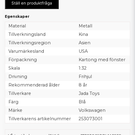
Ställ en produktfråga
Egenskaper
Material
Metall
Tillverkningsland
Kina
Tillverkningsregion
Asien
Varumärkesland
USA
Förpackning
Kartong med fönster
Skala
1:32
Drivning
Frihjul
Rekommenderad ålder
8 år
Tillverkare
Jada Toys
Färg
Blå
Märke
Volkswagen
Tillverkarens artikelnummer
253073001