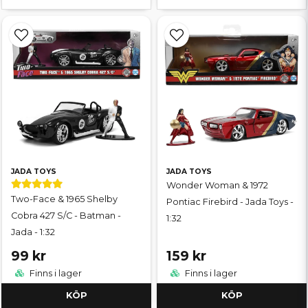
JADA TOYS
JADA TOYS
Wonder Woman & 1972
Two-Face & 1965 Shelby
Pontiac Firebird - Jada Toys -
Cobra 427 S/C - Batman -
1:32
Jada - 1:32
99 kr
159 kr
Finns i lager
Finns i lager
KÖP
KÖP