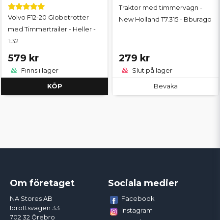
Traktor med timmervagn -
Volvo F12-20 Globetrotter
New Holland T7.315 - Bburago
med Timmertrailer - Heller -
1:32
579 kr
279 kr
Finns i lager
Slut på lager
KÖP
Bevaka
Om företaget
Sociala medier
Facebook
NA Stores AB
Idrottsvägen 33
Instagram
702 32 Örebro