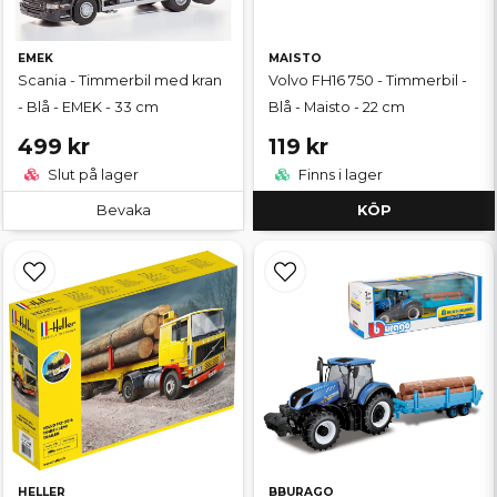
EMEK
MAISTO
Scania - Timmerbil med kran
Volvo FH16 750 - Timmerbil -
- Blå - EMEK - 33 cm
Blå - Maisto - 22 cm
499 kr
119 kr
Slut på lager
Finns i lager
Bevaka
KÖP
HELLER
BBURAGO