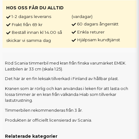
HOS OSS FÅR DU ALLTID
1-2 dagars leverans
(vardagar)
60 dagars ångerrätt
Frakt från 69 kr
Enkla returer
Beställ innan kl 14.00 så
Hjälpsam kundtjänst
skickar vi samma dag
Röd Scania timmerbil med kran från finska varumärket EMEK.
Lastbilen är 33 cm (skala 1:25).
Det här är en fin leksak tillverkad i Finland av hållbar plast.
Kranen som är rörlig och kan användas i leken för att lasta och
lossa timmer är en kran från välkända Hiab som tillverkar
lastutrustning.
Timmerbilen rekommenderas från 3 år.
Produkten är officiellt licensierad av Scania.
Relaterade kategorier