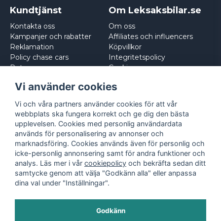
Kundtjänst
Om Leksaksbilar.se
Kontakta oss
Om oss
Kampanjer och rabatter
Affiliates och influencers
Reklamation
Köpvillkor
Policy chase cars
Integritetspolicy
Returnera
Cookies
Logga in
Vi använder cookies
Vi och våra partners använder cookies för att vår
webbplats ska fungera korrekt och ge dig den bästa
upplevelsen. Cookies med personlig användardata
används för personalisering av annonser och
marknadsföring. Cookies används även för personlig och
icke-personlig annonsering samt för andra funktioner och
analys. Läs mer i vår
cookiepolicy
och bekräfta sedan ditt
samtycke genom att välja "Godkänn alla" eller anpassa
dina val under "Inställningar".
Godkänn