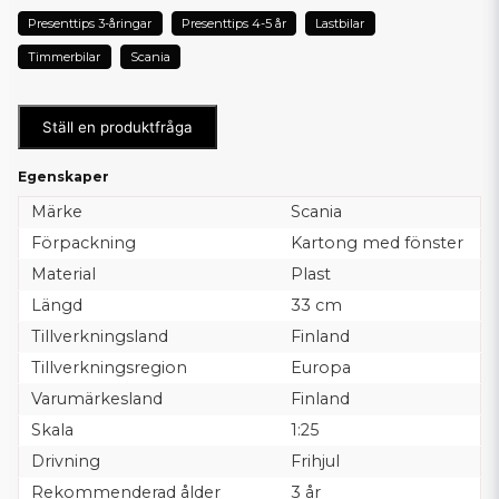
Presenttips 3-åringar
Presenttips 4-5 år
Lastbilar
Timmerbilar
Scania
Ställ en produktfråga
Egenskaper
Märke
Scania
Förpackning
Kartong med fönster
Material
Plast
Längd
33 cm
Tillverkningsland
Finland
Tillverkningsregion
Europa
Varumärkesland
Finland
Skala
1:25
Drivning
Frihjul
Rekommenderad ålder
3 år