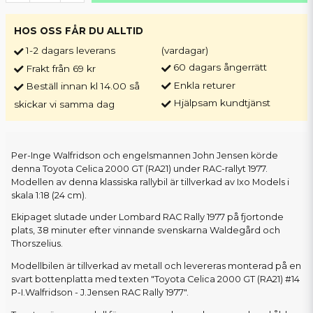
HOS OSS FÅR DU ALLTID
1-2 dagars leverans
(vardagar)
60 dagars ångerrätt
Frakt från 69 kr
Enkla returer
Beställ innan kl 14.00 så
Hjälpsam kundtjänst
skickar vi samma dag
Per-Inge Walfridson och engelsmannen John Jensen körde
denna Toyota Celica 2000 GT (RA21) under RAC-rallyt 1977.
Modellen av denna klassiska rallybil är tillverkad av Ixo Models i
skala 1:18 (24 cm).
Ekipaget slutade under Lombard RAC Rally 1977 på fjortonde
plats, 38 minuter efter vinnande svenskarna Waldegård och
Thorszelius.
Modellbilen är tillverkad av metall och levereras monterad på en
svart bottenplatta med texten "Toyota Celica 2000 GT (RA21) #14
P-I.Walfridson - J.Jensen RAC Rally 1977".