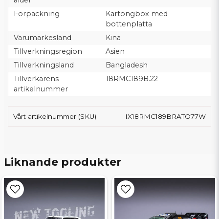
ålder
Förpackning
Kartongbox med
bottenplatta
Varumärkesland
Kina
Tillverkningsregion
Asien
Tillverkningsland
Bangladesh
Tillverkarens
18RMC189B.22
artikelnummer
Vårt artikelnummer (SKU)
IX18RMC189BRATO77W
Liknande produkter