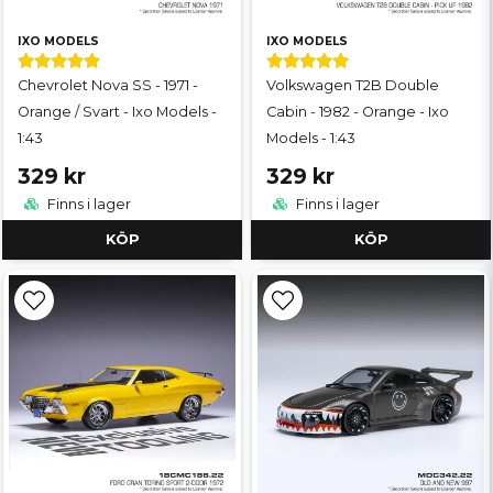
IXO MODELS
IXO MODELS
Chevrolet Nova SS - 1971 -
Volkswagen T2B Double
Orange / Svart - Ixo Models -
Cabin - 1982 - Orange - Ixo
1:43
Models - 1:43
329 kr
329 kr
Finns i lager
Finns i lager
KÖP
KÖP