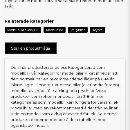
Toyotan är en modell för vuxna samlare, rekommenderad ålder
14 år.
Relaterade kategorier
Modellbilar skala 1:18
Modellbilar
Rallybilar
Toyota
Ställ en produktfråga
Den här produkten är av oss kategoriserad som
modellbil i vår kategori för modellbilar vilket innebär att
den normalt har en rekommenderad ålder på 6-14 år,
ibland lägre. Generellt är dessa bilar (eller andra fordon)
modeller avsedda för samling och prydnad. Vissa
produkter som rekommenderas från 3-8 år men
kategoriseras som modellbil kan fungera för varsam lek.
Modellbilar med en rekommenderad ålder från 14 år är
alltid en modell som aldrig är avsedd för lek. Se denna
produkts rekommenderade ålder i tabellen med
egenskaper nedan.