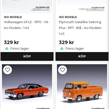
IXO MODELS
IXO MODELS
Volkswagen 411 LE - 1970 - Vit -
Plymouth Satellite Sebring
Ixo Models - 1:43
Plus - 1971 - Blå - Ixo Models -
1:43
329 kr
329 kr
Finns i lager
Finns i lager
KÖP
KÖP