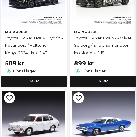
IXO MODELS
IXO MODELS
Toyota GR Yaris Rally1 Hybrid -
Toyota GR Yaris Rally2 - Oliver
Rovanperä / Halttunen -
Solberg / Elliott Edmondson -
Kenya 2024 - Ixo - 1:43
Ixo Models - 1:18
509 kr
899 kr
Finns i lager
Finns i lager
KÖP
KÖP