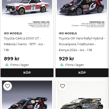
IXO MODELS
IXO MODELS
Toyota Celica 2000 GT -
Toyota GR Yaris Rally1 Hybrid -
Mikkola / Hertz - 1977 - Ixo -
Rovanperä / Halttunen -
1:18
Kenya 2024 - Ixo - 1:18
899 kr
929 kr
Finns i lager
Finns i lager
KÖP
KÖP