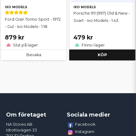
IXO MODELS
IXO MODELS
Porsche 911 (997) Old & New -
Ford Gran Torino Sport - 1972
Svart - Ixo Models - 1:43
- Gul - Ixo Models - 1:18
879 kr
479 kr
Slut på lager
Finns i lager
Bevaka
KÖP
Om företaget
Sociala medier
Facebook
NA Stores AB
Idrottsvägen 33
Instagram
702 32 Örebro