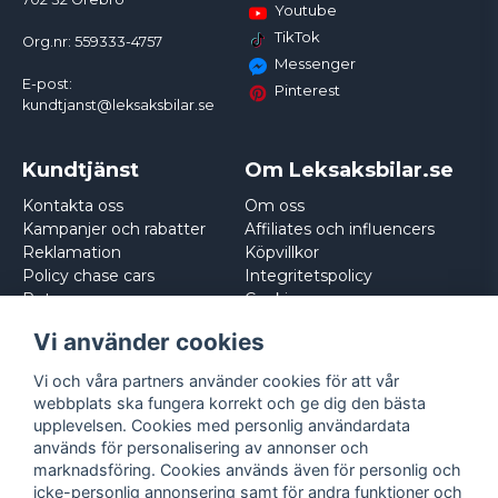
Youtube
TikTok
Org.nr: 559333-4757
Messenger
E-post:
Pinterest
kundtjanst@leksaksbilar.se
Kundtjänst
Om Leksaksbilar.se
Kontakta oss
Om oss
Kampanjer och rabatter
Affiliates och influencers
Reklamation
Köpvillkor
Policy chase cars
Integritetspolicy
Returnera
Cookies
Logga in
Vi använder cookies
Vi och våra partners använder cookies för att vår
webbplats ska fungera korrekt och ge dig den bästa
upplevelsen. Cookies med personlig användardata
används för personalisering av annonser och
marknadsföring. Cookies används även för personlig och
icke-personlig annonsering samt för andra funktioner och