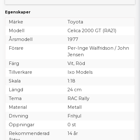
Egenskaper
Märke
Toyota
Modell
Celica 2000 GT (RA21)
Årsmodell
1977
Förare
Per-Inge Walfridson / John
Jensen
Färg
Vit, Röd
Tillverkare
Ixo Models
Skala
1:18
Längd
24 cm
Tema
RAC Rally
Material
Metall
Drivning
Frihjul
Öppningar
0 st
Rekommenderad
14 år