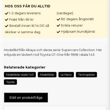
HOS OSS FÅR DU ALLTID
1-2 dagars leverans
(vardagar)
60 dagars ångerrätt
Frakt från 69 kr
Enkla returer
Beställ innan kl 14.00 så
Hjälpsam kundtjänst
skickar vi samma dag
Modellbil från Altaya och deras serie Supercars Collection. Här
erbjuds en läckert röd Toyota GT-One från 1998 i skala 1:43.
Relaterade kategorier
Modellbilar skala 1:43
Modellbilar
Le Mans
Tävlingsbilar
Toyota
Ställ en produktfråga