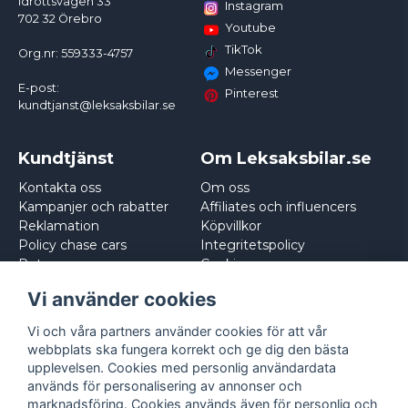
Idrottsvägen 33
Instagram
702 32 Örebro
Youtube
TikTok
Org.nr: 559333-4757
Messenger
E-post:
Pinterest
kundtjanst@leksaksbilar.se
Kundtjänst
Om Leksaksbilar.se
Kontakta oss
Om oss
Kampanjer och rabatter
Affiliates och influencers
Reklamation
Köpvillkor
Policy chase cars
Integritetspolicy
Returnera
Cookies
Logga in
Vi använder cookies
Vi och våra partners använder cookies för att vår
webbplats ska fungera korrekt och ge dig den bästa
upplevelsen. Cookies med personlig användardata
används för personalisering av annonser och
marknadsföring. Cookies används även för personlig och