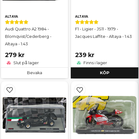
ALTAYA
ALTAYA
Audi Quattro A2 1984 -
F1 - Ligier - JS11 - 1979 -
Blomqvist/Cederberg -
Jacques Laffite - Altaya - 1:43
Altaya - 1:43
279 kr
239 kr
Slut på lager
Finns i lager
Bevaka
KÖP