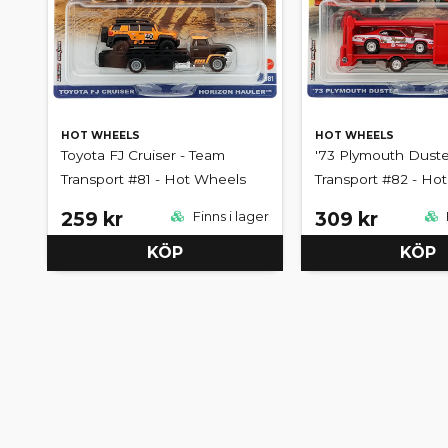
HOT WHEELS
HOT WHEELS
Toyota FJ Cruiser - Team
'73 Plymouth Duste
Transport #81 - Hot Wheels
Transport #82 - Ho
259 kr
309 kr
Finns i lager
KÖP
KÖP