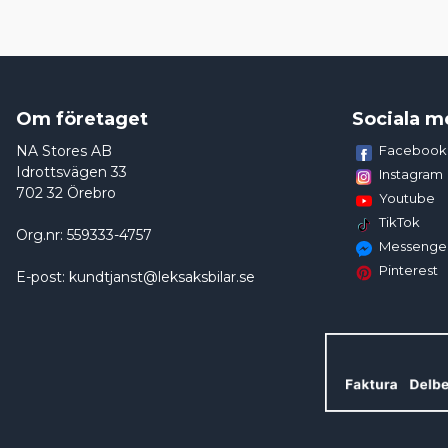
Om företaget
Sociala m
NA Stores AB
Facebook
Idrottsvägen 33
Instagram
702 32 Örebro
Youtube
TikTok
Org.nr: 559333-4757
Messenge
Pinterest
E-post: kundtjanst@leksaksbilar.se