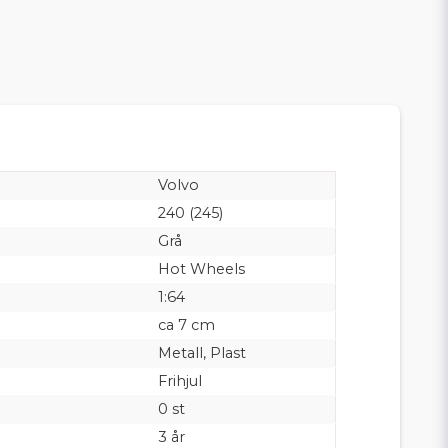
Volvo
240 (245)
Grå
Hot Wheels
1:64
ca 7 cm
Metall, Plast
Frihjul
0 st
3 år