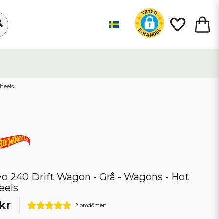
Wheels
vo 240 Drift Wagon - Grå - Wagons - Hot
eels
kr
2 omdömen