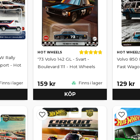
HOT WHEELS
HOT WHEEL
W Rally
'73 Volvo 142 GL - Svart -
Volvo 850 E
port - Hot
Boulevard 111 - Hot Wheels
Fast Wago
159 kr
129 kr
Finns i lager
Finns i lager
KÖP