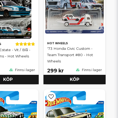
HOT WHEELS
S
'73 Honda Civic Custom -
state - Vit / Blå -
Team Transport #80 - Hot
ns - Hot Wheels
Wheels
299 kr
Finns i lager
Finns i lager
KÖP
KÖP