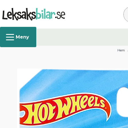
Sö
Hem