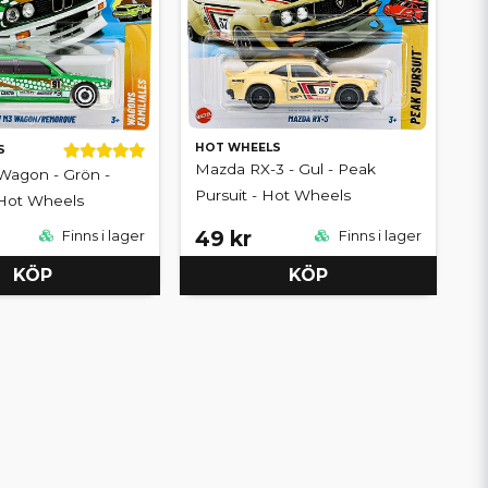
HOT WHEELS
S
Mazda RX-3 - Gul - Peak
agon - Grön -
Pursuit - Hot Wheels
Hot Wheels
49 kr
Finns i lager
Finns i lager
KÖP
KÖP