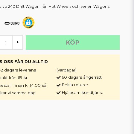
olvo 240 Drift Wagon från Hot Wheels och serien Wagons.
KÖP
+
S OSS FÅR DU ALLTID
-2 dagars leverans
(vardagar)
60 dagars ångerrätt
rakt från 69 kr
Enkla returer
eställ innan kl 14.00 så
Hjälpsam kundtjänst
ckar vi samma dag