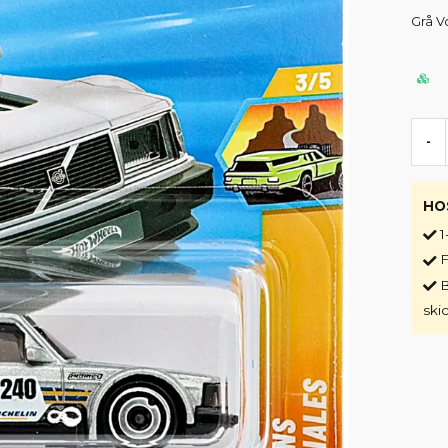
Grå V
-
HO
1
F
B
ski