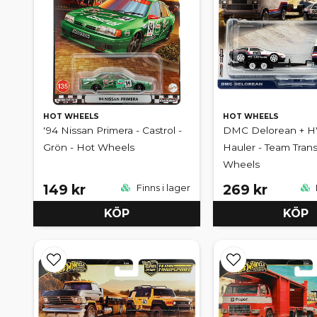
HOT WHEELS
HOT WHEELS
'94 Nissan Primera - Castrol -
DMC Delorean + H
Grön - Hot Wheels
Hauler - Team Trans
Wheels
149 kr
269 kr
Finns i lager
KÖP
KÖP