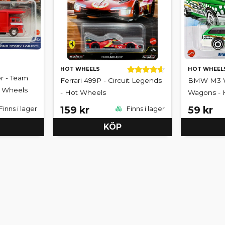
HOT WHEELS
HOT WHEEL
r - Team
Ferrari 499P - Circuit Legends
BMW M3 W
t Wheels
- Hot Wheels
Wagons - 
159 kr
59 kr
Finns i lager
Finns i lager
KÖP