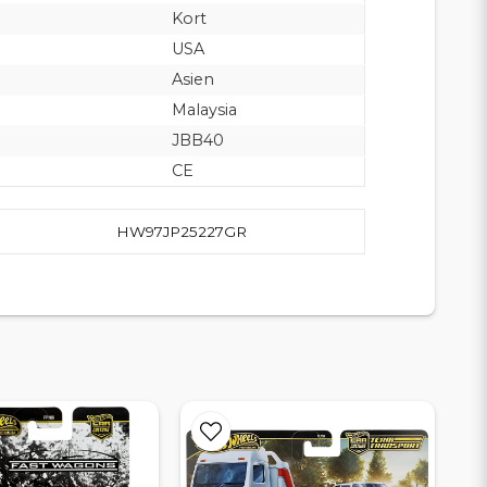
Kort
USA
Asien
Malaysia
JBB40
CE
HW97JP25227GR