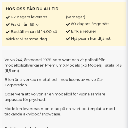
HOS OSS FÅR DU ALLTID
1-2 dagars leverans
(vardagar)
60 dagars ångerrätt
Frakt från 69 kr
Enkla returer
Beställ innan kl 14.00 så
Hjälpsam kundtjänst
skickar vi samma dag
Volvo 244, årsmodell 1978, som svart och vit polisbil från
modellbilstillverkaren Premium X Models (Ixo Models) i skala 1:43
(11,5 cm).
Bilen är tillverkad i metall och med licens av Volvo Car
Corporation.
Observera att Volvon är en modellbil för vuxna samlare
anpassad för prydnad.
Modellen levereras monterad på en svart bottenplatta med
täckande akrylbox / showcase.