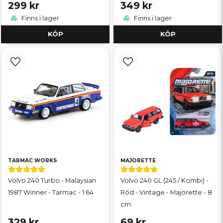
299 kr
349 kr
Finns i lager
Finns i lager
KÖP
KÖP
TARMAC WORKS
MAJORETTE
Volvo 240 Turbo - Malaysian
Volvo 240 GL (245 / Kombi) -
1987 Winner - Tarmac - 1:64
Röd - Vintage - Majorette - 8
cm
329 kr
69 kr