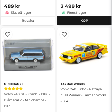
489 kr
2 499 kr
Slut på lager
Finns i lager
Bevaka
KÖP
MINICHAMPS
TARMAC WORKS
Volvo 240 Turbo - Pattaya
Volvo 240 GL - Kombi - 1986 -
1988 Winner - Tarmac Works
Blåmetallic - Minichamps -
- 1:64
1:87