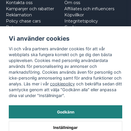
Kontakta oss
Om oss
Kampanjer och rabatter
Affiliates och influencers
Reklamation
Köpvillkor
Policy chase cars
Integritetspolicy
Returnera
Cookies
Logga in
Vi använder cookies
Vi och våra partners använder cookies för att vår
webbplats ska fungera korrekt och ge dig den bästa
upplevelsen. Cookies med personlig användardata
används för personalisering av annonser och
marknadsföring. Cookies används även för personlig och
icke-personlig annonsering samt för andra funktioner och
analys. Läs mer i vår
cookiepolicy
och bekräfta sedan ditt
samtycke genom att välja "Godkänn alla" eller anpassa
dina val under "Inställningar".
Godkänn
©
2026
- Leksaksbilar.se
Inställningar