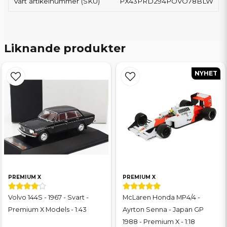
Vårt artikelnummer (SKU)
PX43PRD294POVO78BLW
Liknande produkter
NYHET
PREMIUM X
PREMIUM X
Volvo 144S - 1967 - Svart -
McLaren Honda MP4/4 -
Premium X Models - 1:43
Ayrton Senna - Japan GP
1988 - Premium X - 1:18