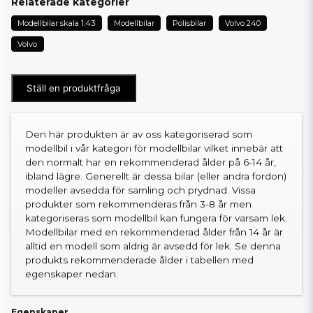
Relaterade kategorier
Modellbilar skala 1:43
Modellbilar
Polisbilar
Volvo 240
Volvo
Ställ en produktfråga
Den här produkten är av oss kategoriserad som
modellbil i vår kategori för modellbilar vilket innebär att
den normalt har en rekommenderad ålder på 6-14 år,
ibland lägre. Generellt är dessa bilar (eller andra fordon)
modeller avsedda för samling och prydnad. Vissa
produkter som rekommenderas från 3-8 år men
kategoriseras som modellbil kan fungera för varsam lek.
Modellbilar med en rekommenderad ålder från 14 år är
alltid en modell som aldrig är avsedd för lek. Se denna
produkts rekommenderade ålder i tabellen med
egenskaper nedan.
Egenskaper