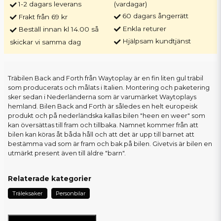
1-2 dagars leverans
(vardagar)
60 dagars ångerrätt
Frakt från 69 kr
Enkla returer
Beställ innan kl 14.00 så
Hjälpsam kundtjänst
skickar vi samma dag
Träbilen Back and Forth från Waytoplay är en fin liten gul träbil
som producerats och målats i Italien. Montering och paketering
sker sedan i Nederländerna som är varumärket Waytoplays
hemland. Bilen Back and Forth är således en helt europeisk
produkt och på nederländska kallas bilen "heen en weer" som
kan översättas till fram och tillbaka. Namnet kommer från att
bilen kan köras åt båda håll och att det är upp till barnet att
bestämma vad som är fram och bak på bilen. Givetvis är bilen en
utmärkt present även till äldre "barn".
Relaterade kategorier
Träleksaker
Personbilar