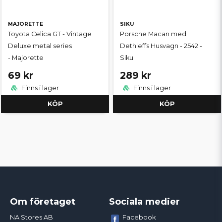
MAJORETTE
SIKU
Toyota Celica GT - Vintage
Porsche Macan med
Deluxe metal series
Dethleffs Husvagn - 2542 -
- Majorette
Siku
69 kr
289 kr
Finns i lager
Finns i lager
KÖP
KÖP
Om företaget
Sociala medier
Facebook
NA Stores AB