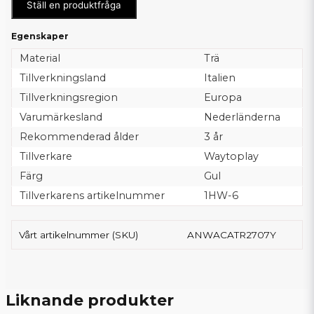
Ställ en produktfråga
Egenskaper
Material
Trä
Tillverkningsland
Italien
Tillverkningsregion
Europa
Varumärkesland
Nederländerna
Rekommenderad ålder
3 år
Tillverkare
Waytoplay
Färg
Gul
Tillverkarens artikelnummer
1HW-6
Vårt artikelnummer (SKU)
ANWACATR2707Y
Liknande produkter