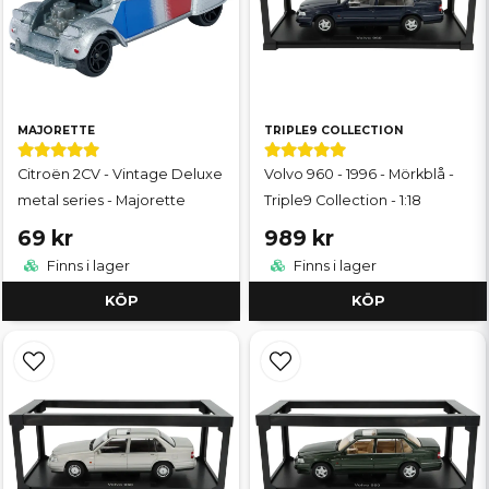
MAJORETTE
TRIPLE9 COLLECTION
Citroën 2CV - Vintage Deluxe
Volvo 960 - 1996 - Mörkblå -
metal series - Majorette
Triple9 Collection - 1:18
69 kr
989 kr
Finns i lager
Finns i lager
KÖP
KÖP