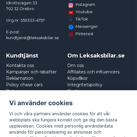
Idrottsvägen 33
Instagram
702 32 Örebro
Youtube
TikTok
Org.nr: 559333-4757
Messenger
E-post:
Pinterest
kundtjanst@leksaksbilar.se
Kundtjänst
Om Leksaksbilar.se
Kontakta oss
Om oss
Kampanjer och rabatter
Affiliates och influencers
Reklamation
Köpvillkor
Policy chase cars
Integritetspolicy
Returnera
Cookies
Logga in
Vi använder cookies
Vi och våra partners använder cookies för att vår
webbplats ska fungera korrekt och ge dig den bästa
upplevelsen. Cookies med personlig användardata
används för personalisering av annonser och