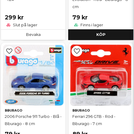
cm
299 kr
79 kr
Slut på lager
Finns i lager
Bevaka
KÖP
BBURAGO
BBURAGO
2006 Porsche 911 Turbo - Blå -
Ferrari 296 GTB - Röd -
Bburago - 8 cm
Bburago - 7 cm