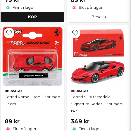
79 kr
89 kr
Finns i lager
Slut på lager
KÖP
Bevaka
BBURAGO
BBURAGO
Ferrari Roma - Röd - Bburago
Ferrari SF90 Stradale -
- 7 cm
Signature Series - Bburago -
1:43
89 kr
349 kr
Slut på lager
Finns i lager