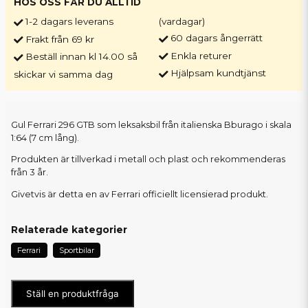
HOS OSS FÅR DU ALLTID
1-2 dagars leverans
(vardagar)
60 dagars ångerrätt
Frakt från 69 kr
Enkla returer
Beställ innan kl 14.00 så
Hjälpsam kundtjänst
skickar vi samma dag
Gul Ferrari 296 GTB som leksaksbil från italienska Bburago i skala
1:64 (7 cm lång).
Produkten är tillverkad i metall och plast och rekommenderas
från 3 år.
Givetvis är detta en av Ferrari officiellt licensierad produkt.
Relaterade kategorier
Ferrari
Sportbilar
Ställ en produktfråga