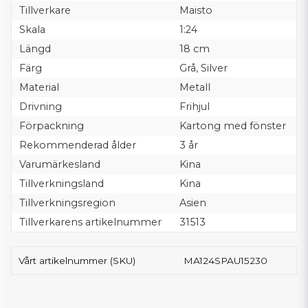
Tillverkare
Maisto
Skala
1:24
Längd
18 cm
Färg
Grå, Silver
Material
Metall
Drivning
Frihjul
Förpackning
Kartong med fönster
Rekommenderad ålder
3 år
Varumärkesland
Kina
Tillverkningsland
Kina
Tillverkningsregion
Asien
Tillverkarens artikelnummer
31513
Vårt artikelnummer (SKU)
MA124SPAU15230