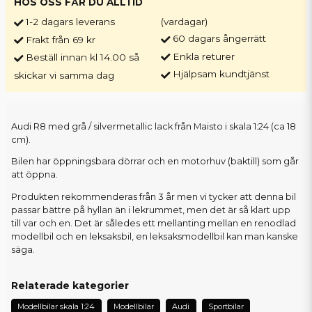
HOS OSS FÅR DU ALLTID
1-2 dagars leverans
(vardagar)
60 dagars ångerrätt
Frakt från 69 kr
Enkla returer
Beställ innan kl 14.00 så
Hjälpsam kundtjänst
skickar vi samma dag
Audi R8 med grå / silvermetallic lack från Maisto i skala 1:24 (ca 18
cm).
Bilen har öppningsbara dörrar och en motorhuv (baktill) som går
att öppna.
Produkten rekommenderas från 3 år men vi tycker att denna bil
passar bättre på hyllan än i lekrummet, men det är så klart upp
till var och en. Det är således ett mellanting mellan en renodlad
modellbil och en leksaksbil, en leksaksmodellbil kan man kanske
säga.
Relaterade kategorier
Modellbilar skala 1:24
Modellbilar
Audi
Sportbilar