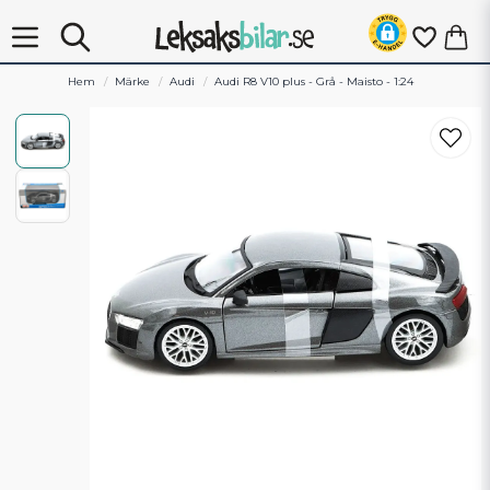
Hem
Märke
Audi
Audi R8 V10 plus - Grå - Maisto - 1:24