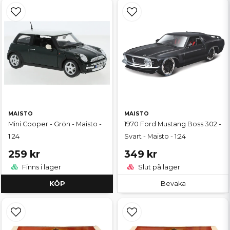
MAISTO
MAISTO
Mini Cooper - Grön - Maisto -
1970 Ford Mustang Boss 302 -
1:24
Svart - Maisto - 1:24
259 kr
349 kr
Finns i lager
Slut på lager
KÖP
Bevaka