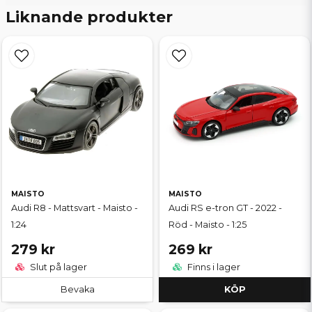
Liknande produkter
MAISTO
MAISTO
Audi R8 - Mattsvart - Maisto -
Audi RS e-tron GT - 2022 -
1:24
Röd - Maisto - 1:25
279 kr
269 kr
Slut på lager
Finns i lager
Bevaka
KÖP