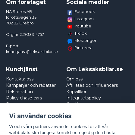
Om företaget
Sociala medier
Facebook
NA Stores AB
Idrottsvägen 33
Instagram
702 32 Örebro
Youtube
TikTok
Org.nr: 559333-4757
Messenger
E-post:
Pinterest
kundtjanst@leksaksbilar.se
Kundtjänst
Om Leksaksbilar.se
Kontakta oss
Om oss
Kampanjer och rabatter
Affiliates och influencers
Reklamation
Köpvillkor
Policy chase cars
Integritetspolicy
Returnera
Cookies
Logga in
Vi använder cookies
Vi och våra partners använder cookies för att vår
webbplats ska fungera korrekt och ge dig den bästa