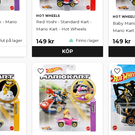
HOT WHEELS
HOT WHEEL
 - Mario
Red Yoshi - Standard Kart -
Baby Mario
Mario Kart - Hot Wheels
Mario Kart
149 kr
149 kr
lut på lager
Finns i lager
KÖP