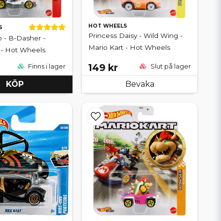
HOT WHEELS
S
Princess Daisy - Wild Wing -
 - B-Dasher -
Mario Kart - Hot Wheels
 - Hot Wheels
149 kr
Finns i lager
Slut på lager
KÖP
Bevaka