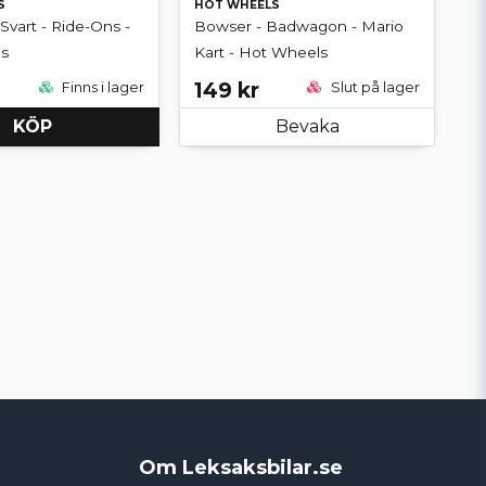
S
HOT WHEELS
 Svart - Ride-Ons -
Bowser - Badwagon - Mario
s
Kart - Hot Wheels
149 kr
Finns i lager
Slut på lager
KÖP
Bevaka
Om Leksaksbilar.se