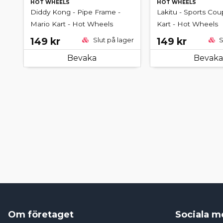
HOT WHEELS
HOT WHEELS
Diddy Kong - Pipe Frame -
Lakitu - Sports Cou
Mario Kart - Hot Wheels
Kart - Hot Wheels
149 kr
149 kr
Slut på lager
S
Bevaka
Bevaka
Om företaget
Sociala m