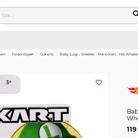
k...
Hem
Fordonstyper
Gokarts
Baby Luigi - Sneeker - Mario Kart - Hot Wheels
Bab
Wh
119