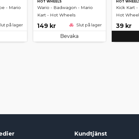
HOT WHEELS
HOT WHEEL
pe - Mario
Wario - Badwagon - Mario
Kick Kart -
Kart - Hot Wheels
Hot Wheel
149 kr
39 kr
lut på lager
Slut på lager
Bevaka
edier
Kundtjänst