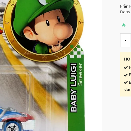
Från 
Baby 
-
HO
1
F
B
ski