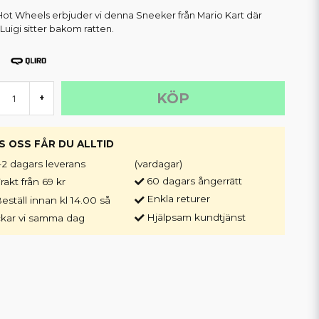
Hot Wheels erbjuder vi denna Sneeker från Mario Kart där
Luigi sitter bakom ratten.
KÖP
+
S OSS FÅR DU ALLTID
-2 dagars leverans
(vardagar)
60 dagars ångerrätt
rakt från 69 kr
Enkla returer
eställ innan kl 14.00 så
Hjälpsam kundtjänst
ckar vi samma dag