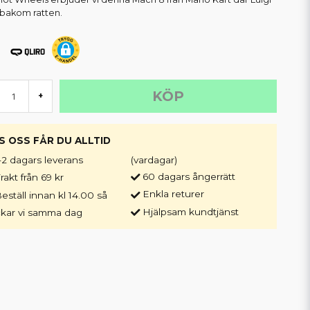
r bakom ratten.
KÖP
+
S OSS FÅR DU ALLTID
-2 dagars leverans
(vardagar)
60 dagars ångerrätt
rakt från 69 kr
Enkla returer
eställ innan kl 14.00 så
Hjälpsam kundtjänst
ckar vi samma dag