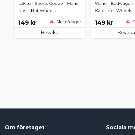
Lakitu - Sports Coupe - Mario
Wario - Badwagon 
Kart - Hot Wheels
Kart - Hot Wheels
149 kr
149 kr
Slut på lager
S
Bevaka
Bevaka
Om företaget
Sociala m