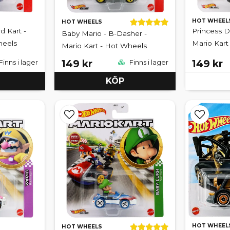
HOT WHEEL
HOT WHEELS
d Kart -
Princess D
Baby Mario - B-Dasher -
heels
Mario Kart
Mario Kart - Hot Wheels
149 kr
149 kr
Finns i lager
Finns i lager
KÖP
HOT WHEEL
HOT WHEELS