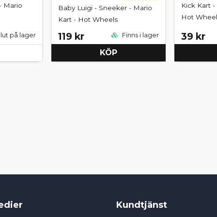
- Mario
Kick Kart -
Baby Luigi - Sneeker - Mario
Hot Wheel
Kart - Hot Wheels
119 kr
39 kr
lut på lager
Finns i lager
KÖP
edier
Kundtjänst