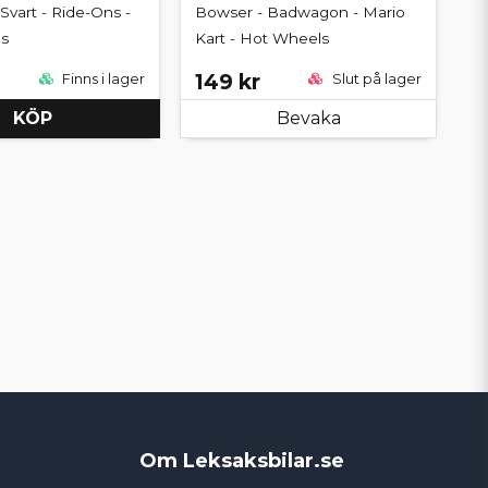
 Svart - Ride-Ons -
Bowser - Badwagon - Mario
s
Kart - Hot Wheels
149 kr
Finns i lager
Slut på lager
KÖP
Bevaka
Om Leksaksbilar.se