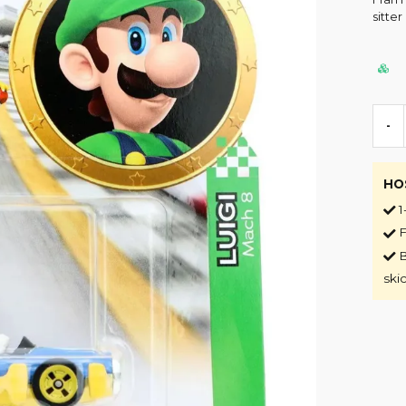
sitte
-
HO
1
F
B
ski