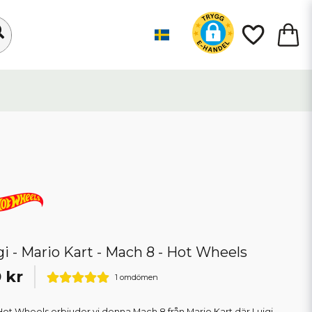
gi - Mario Kart - Mach 8 - Hot Wheels
 kr
1 omdömen
Hot Wheels erbjuder vi denna Mach 8 från Mario Kart där Luigi