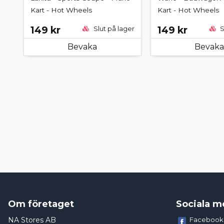
Kart - Hot Wheels
Kart - Hot Wheels
149 kr
149 kr
Slut på lager
S
Bevaka
Bevaka
Om företaget
Sociala m
NA Stores AB
Facebook