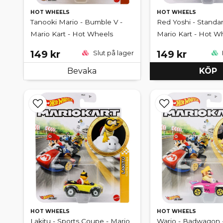
HOT WHEELS
HOT WHEELS
Tanooki Mario - Bumble V -
Red Yoshi - Standar
Mario Kart - Hot Wheels
Mario Kart - Hot W
149 kr
149 kr
Slut på lager
Bevaka
KÖP
HOT WHEELS
HOT WHEELS
Lakitu - Sports Coupe - Mario
Wario - Badwagon 