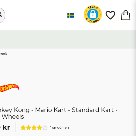
heels
key Kong - Mario Kart - Standard Kart -
 Wheels
 kr
1 omdömen