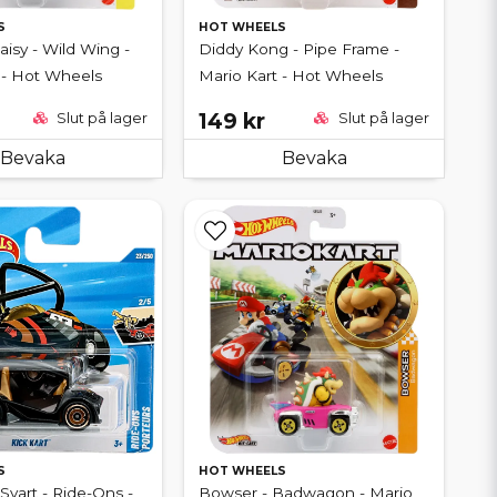
S
HOT WHEELS
aisy - Wild Wing -
Diddy Kong - Pipe Frame -
 - Hot Wheels
Mario Kart - Hot Wheels
149 kr
Slut på lager
Slut på lager
Bevaka
Bevaka
S
HOT WHEELS
 Svart - Ride-Ons -
Bowser - Badwagon - Mario