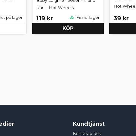
Baby Luigi - Sneeker - Mario
Hot Wheel
Kart - Hot Wheels
119 kr
39 kr
lut på lager
Finns i lager
KÖP
edier
Kundtjänst
Kontakta oss