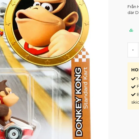
Från 
där D
-
HO
1
F
B
ski