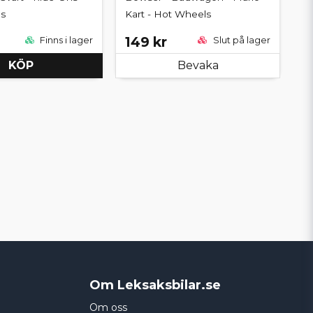
s
Kart - Hot Wheels
149 kr
Finns i lager
Slut på lager
KÖP
Bevaka
Om Leksaksbilar.se
Om oss