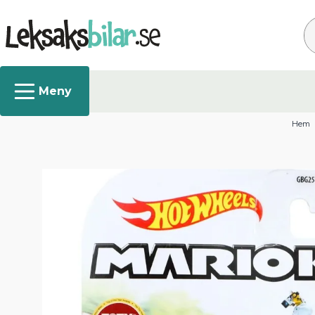
Sö
Hem