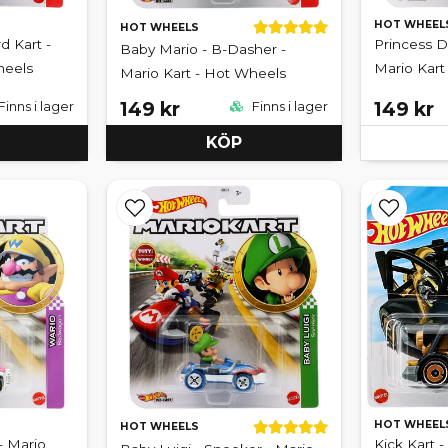
HOT WHEEL
HOT WHEELS
d Kart -
Princess D
Baby Mario - B-Dasher -
heels
Mario Kart
Mario Kart - Hot Wheels
149 kr
149 kr
Finns i lager
Finns i lager
KÖP
HOT WHEEL
HOT WHEELS
- Mario
Kick Kart -