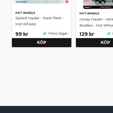
HOT WHEELS
HOT WHEELS
Speed Hauler - Track Fleet -
Hiway Hauler - Min
Hot Wheels
Beatles - Hot Whee
99 kr
129 kr
Finns i lager
KÖP
KÖP