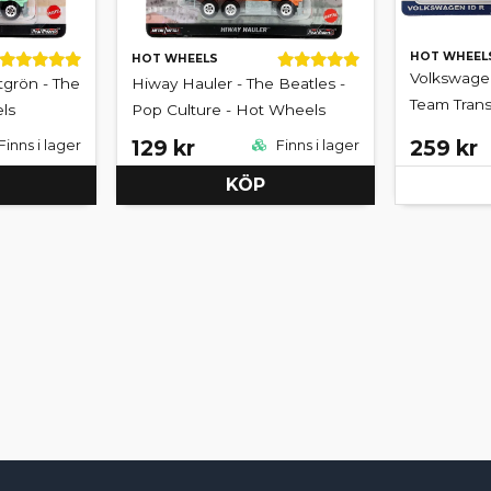
HOT WHEEL
HOT WHEELS
Volkswagen
tgrön - The
Hiway Hauler - The Beatles -
Team Trans
ls
Pop Culture - Hot Wheels
129 kr
259 kr
Finns i lager
Finns i lager
KÖP