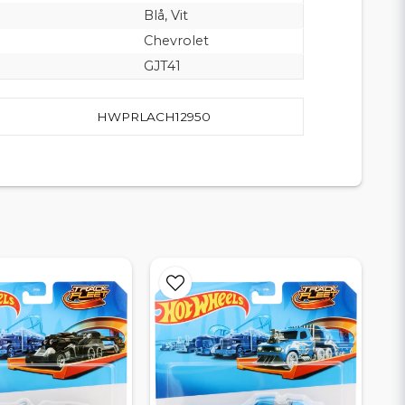
Blå, Vit
Chevrolet
GJT41
HWPRLACH12950