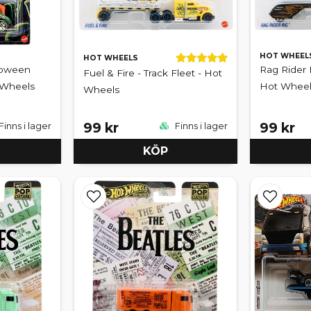
HOT WHEEL
HOT WHEELS
loween
Rag Rider R
Fuel & Fire - Track Fleet - Hot
t Wheels
Hot Wheel
Wheels
99 kr
99 kr
Finns i lager
Finns i lager
KÖP