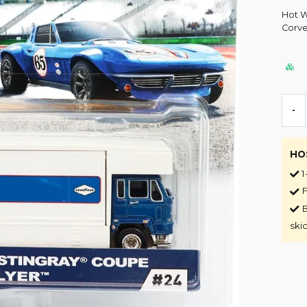
Hot W
Corve
-
HO
1
F
B
ski