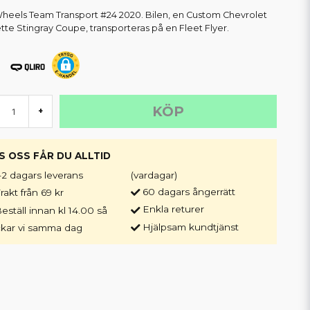
heels Team Transport #24 2020. Bilen, en Custom Chevrolet
tte Stingray Coupe, transporteras på en Fleet Flyer.
KÖP
+
S OSS FÅR DU ALLTID
-2 dagars leverans
(vardagar)
60 dagars ångerrätt
rakt från 69 kr
Enkla returer
eställ innan kl 14.00 så
Hjälpsam kundtjänst
ckar vi samma dag