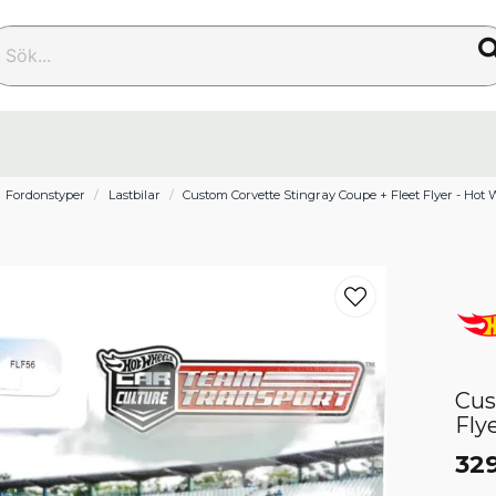
k...
Fordonstyper
Lastbilar
Custom Corvette Stingray Coupe + Fleet Flyer - Hot
Cus
Fly
329