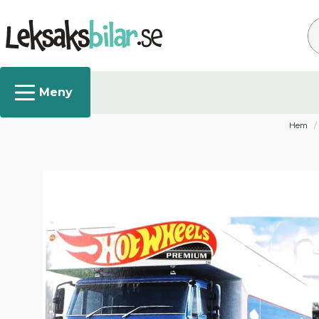
Sö
Hem