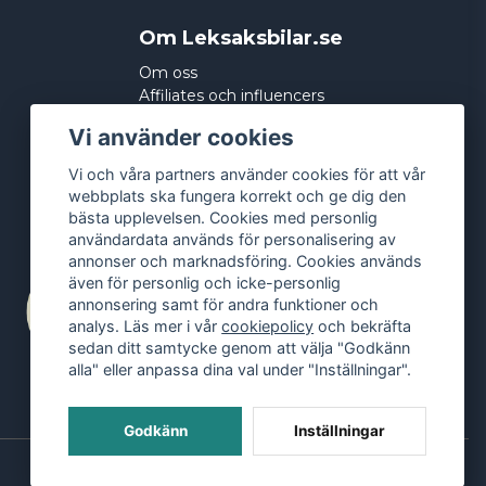
Om Leksaksbilar.se
Om oss
Affiliates och influencers
Köpvillkor
Vi använder cookies
Integritetspolicy
Cookies
Vi och våra partners använder cookies för att vår
webbplats ska fungera korrekt och ge dig den
bästa upplevelsen. Cookies med personlig
användardata används för personalisering av
annonser och marknadsföring. Cookies används
även för personlig och icke-personlig
annonsering samt för andra funktioner och
analys. Läs mer i vår
cookiepolicy
och bekräfta
sedan ditt samtycke genom att välja "Godkänn
alla" eller anpassa dina val under "Inställningar".
Godkänn
Inställningar