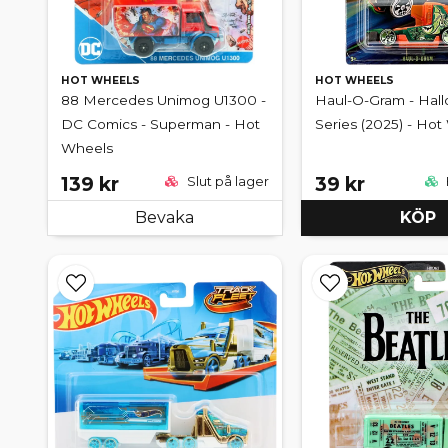
HOT WHEELS
HOT WHEELS
88 Mercedes Unimog U1300 -
Haul-O-Gram - Hal
DC Comics - Superman - Hot
Series (2025) - Ho
Wheels
139 kr
39 kr
Slut på lager
Bevaka
KÖP