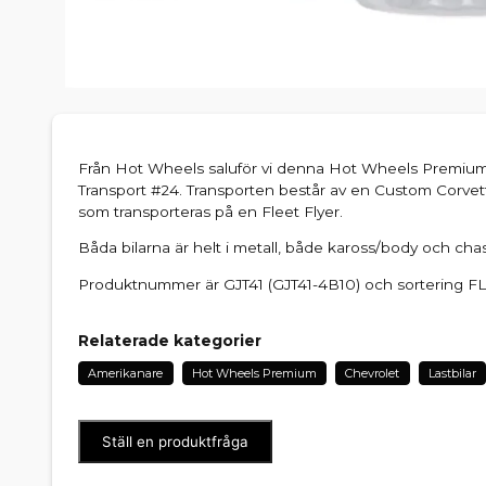
Från Hot Wheels saluför vi denna Hot Wheels Premium
Transport #24. Transporten består av en Custom Corvet
som transporteras på en Fleet Flyer.
Båda bilarna är helt i metall, både kaross/body och chass
Produktnummer är GJT41 (GJT41-4B10) och sortering FL
Relaterade kategorier
Amerikanare
Hot Wheels Premium
Chevrolet
Lastbilar
Ställ en produktfråga