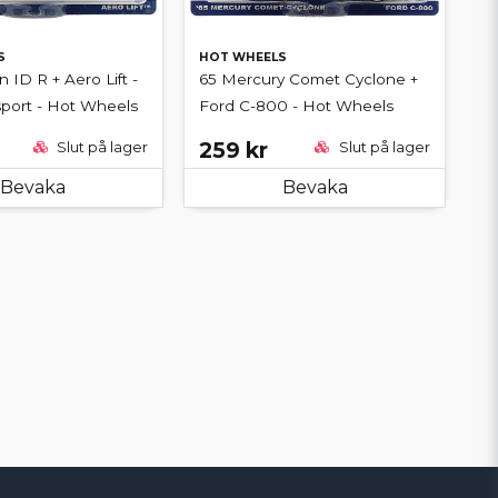
S
HOT WHEELS
 ID R + Aero Lift -
65 Mercury Comet Cyclone +
port - Hot Wheels
Ford C-800 - Hot Wheels
259 kr
Slut på lager
Slut på lager
Bevaka
Bevaka