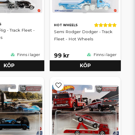
S
HOT WHEELS
ig - Track Fleet -
Semi Rodger Dodger - Track
s
Fleet - Hot Wheels
99 kr
Finns i lager
Finns i lager
KÖP
KÖP