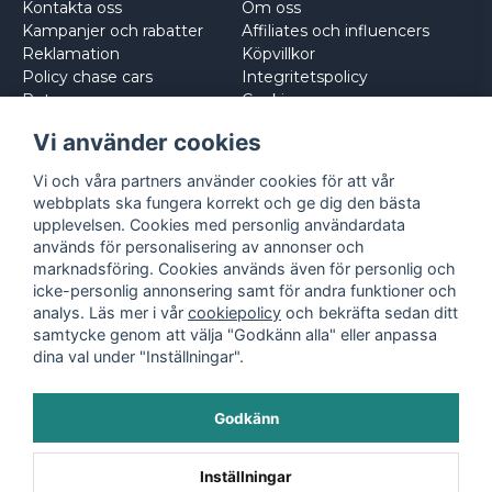
Kontakta oss
Om oss
Kampanjer och rabatter
Affiliates och influencers
Reklamation
Köpvillkor
Policy chase cars
Integritetspolicy
Returnera
Cookies
Logga in
Vi använder cookies
Vi och våra partners använder cookies för att vår
webbplats ska fungera korrekt och ge dig den bästa
upplevelsen. Cookies med personlig användardata
används för personalisering av annonser och
marknadsföring. Cookies används även för personlig och
icke-personlig annonsering samt för andra funktioner och
analys. Läs mer i vår
cookiepolicy
och bekräfta sedan ditt
samtycke genom att välja "Godkänn alla" eller anpassa
dina val under "Inställningar".
Godkänn
©
2026
- Leksaksbilar.se
Inställningar