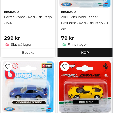
BBURAGO
BBURAGO
Ferrari Roma - Röd - Bburago
2008 Mitsubishi Lancer
- 1:24
Evolution - Röd - Bburago - 8
cm
299 kr
79 kr
Slut på lager
Finns i lager
Bevaka
KÖP