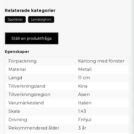
Relaterade kategorier
Sportbilar
Lamborghini
Ställ en produktfråga
Egenskaper
Förpackning
Kartong med fönster
Material
Metall
Längd
11 cm
Tillverkningsland
Kina
Tillverkningsregion
Asien
Varumärkesland
Italien
Skala
1:43
Drivning
Frihjul
Rekommenderad ålder
3 år