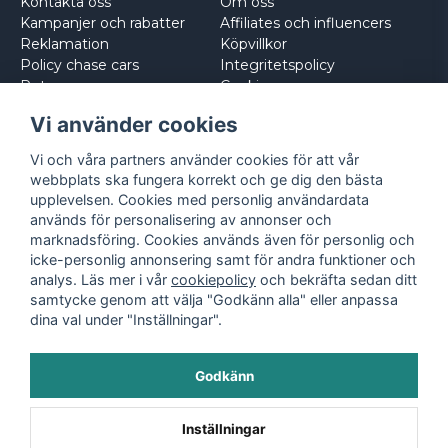
Kontakta oss
Om oss
Kampanjer och rabatter
Affiliates och influencers
Reklamation
Köpvillkor
Policy chase cars
Integritetspolicy
Returnera
Cookies
Logga in
Vi använder cookies
Vi och våra partners använder cookies för att vår
webbplats ska fungera korrekt och ge dig den bästa
upplevelsen. Cookies med personlig användardata
används för personalisering av annonser och
marknadsföring. Cookies används även för personlig och
icke-personlig annonsering samt för andra funktioner och
analys. Läs mer i vår
cookiepolicy
och bekräfta sedan ditt
samtycke genom att välja "Godkänn alla" eller anpassa
dina val under "Inställningar".
Godkänn
©
2026
- Leksaksbilar.se
Inställningar