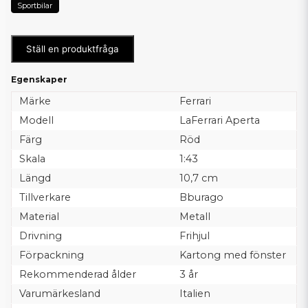
Sportbilar
Ställ en produktfråga
Egenskaper
Märke
Ferrari
Modell
LaFerrari Aperta
Färg
Röd
Skala
1:43
Längd
10,7 cm
Tillverkare
Bburago
Material
Metall
Drivning
Frihjul
Förpackning
Kartong med fönster
Rekommenderad ålder
3 år
Varumärkesland
Italien