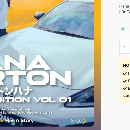
Hana 
från 
-
HO
1
F
B
ski