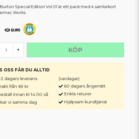
Burton Special Edition Vol.01 är ett pack med 4 samlarkort
Tarmac Works.
KÖP
+
S OSS FÅR DU ALLTID
-2 dagars leverans
(vardagar)
60 dagars ångerrätt
rakt från 69 kr
Enkla returer
eställ innan kl 14.00 så
Hjälpsam kundtjänst
ckar vi samma dag