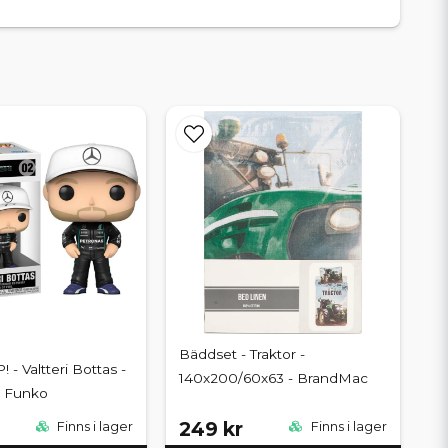
Bäddset - Traktor -
- Valtteri Bottas -
140x200/60x63 - BrandMac
- Funko
249 kr
Finns i lager
Finns i lager