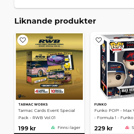
Liknande produkter
TARMAC WORKS
FUNKO
Tarmac Cards Event Special
Funko POP! - Max 
Pack - RWB Vol.01
- Formula 1 - Funko
199 kr
229 kr
Finns i lager
S