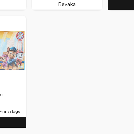
Bevaka
l -
Finns i lager