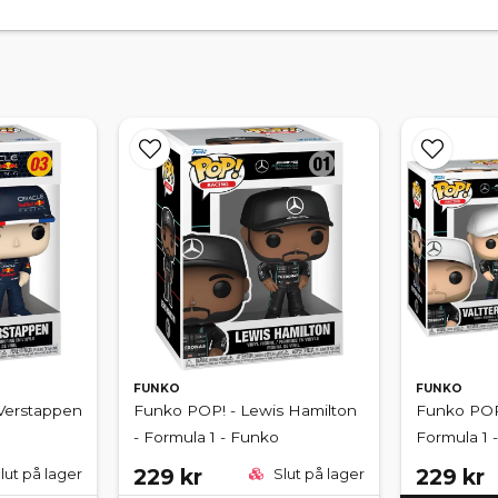
FUNKO
FUNKO
Verstappen
Funko POP! - Lewis Hamilton
Funko POP! 
- Formula 1 - Funko
Formula 1 
229 kr
229 kr
lut på lager
Slut på lager