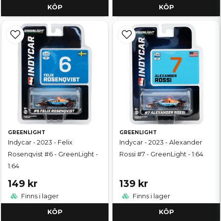
KÖP
KÖP
GREENLIGHT
GREENLIGHT
Indycar - 2023 - Felix
Indycar - 2023 - Alexander
Rosenqvist #6 - GreenLight -
Rossi #7 - GreenLight - 1:64
1:64
149 kr
139 kr
Finns i lager
Finns i lager
KÖP
KÖP