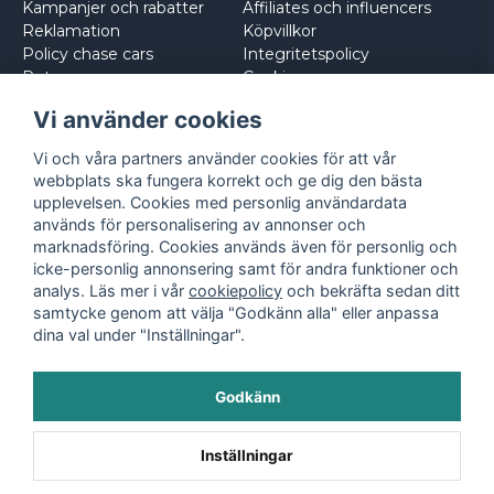
Kampanjer och rabatter
Affiliates och influencers
Reklamation
Köpvillkor
Policy chase cars
Integritetspolicy
Returnera
Cookies
Logga in
Vi använder cookies
Vi och våra partners använder cookies för att vår
webbplats ska fungera korrekt och ge dig den bästa
upplevelsen. Cookies med personlig användardata
används för personalisering av annonser och
marknadsföring. Cookies används även för personlig och
icke-personlig annonsering samt för andra funktioner och
analys. Läs mer i vår
cookiepolicy
och bekräfta sedan ditt
samtycke genom att välja "Godkänn alla" eller anpassa
dina val under "Inställningar".
Godkänn
©
2026
- Leksaksbilar.se
Inställningar