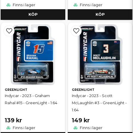
Finns i lager
Finns i lager
KÖP
KÖP
GREENLIGHT
GREENLIGHT
Indycar - 2023 - Graham
Indycar - 2023 - Scott
Rahal #15 - GreenLight - 1:64
McLaughlin #3 - GreenLight -
1:64
139 kr
149 kr
Finns i lager
Finns i lager