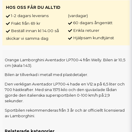
HOS OSS FÅR DU ALLTID
1-2 dagars leverans
(vardagar)
60 dagars ångerrätt
Frakt från 69 kr
Enkla returer
Beställ innan kl 14.00 så
Hjälpsam kundtjänst
skickar vi samma dag
Orange Lamborghini Aventador LP700-4 från Welly. Bilen är 10,5
cm (skala 1:43).
Bilen är tillverkad i metall med plastdetaljer.
Den verkligan Aventador LP700-4 hade en V12:a på 6,5 liter och
700 hästkrafter. Med sina 1575 kilo och den sjuväxlade lådan
gjorde den italienska supersportbilen 0-100 km/h på 2,9
sekunder.
Sportbilen rekommenderas från 3 år och är officiellt licensierad
av Lamborghini.
Relaterade kategorier