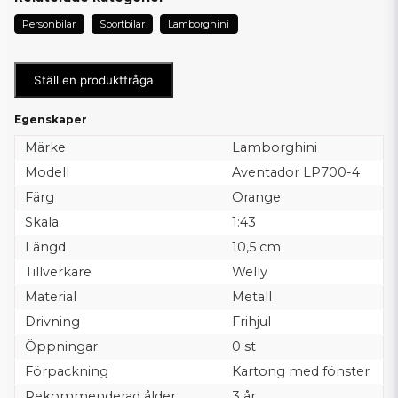
Personbilar
Sportbilar
Lamborghini
Ställ en produktfråga
Egenskaper
Märke
Lamborghini
Modell
Aventador LP700-4
Färg
Orange
Skala
1:43
Längd
10,5 cm
Tillverkare
Welly
Material
Metall
Drivning
Frihjul
Öppningar
0 st
Förpackning
Kartong med fönster
Rekommenderad ålder
3 år