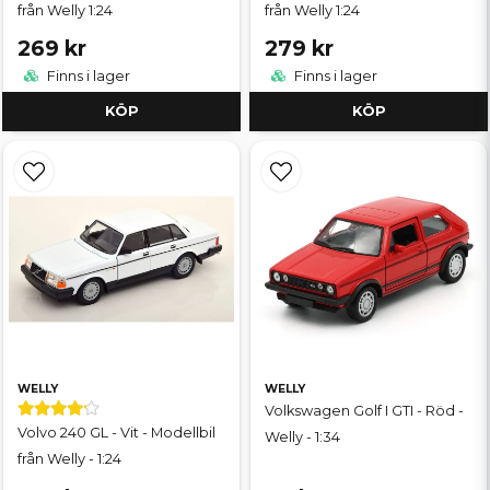
från Welly 1:24
från Welly 1:24
269 kr
279 kr
Finns i lager
Finns i lager
KÖP
KÖP
WELLY
WELLY
Volkswagen Golf I GTI - Röd -
Volvo 240 GL - Vit - Modellbil
Welly - 1:34
från Welly - 1:24