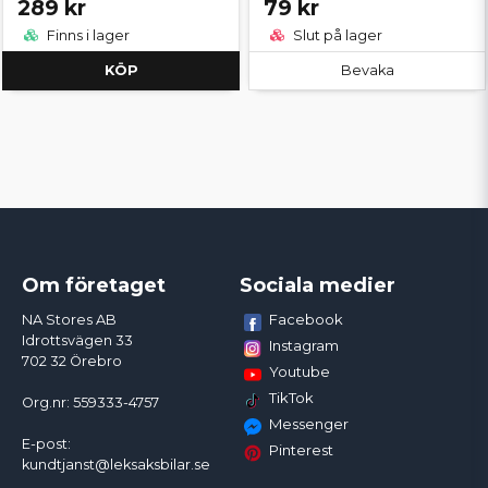
289 kr
79 kr
Finns i lager
Slut på lager
KÖP
Bevaka
Om företaget
Sociala medier
Facebook
NA Stores AB
Idrottsvägen 33
Instagram
702 32 Örebro
Youtube
TikTok
Org.nr: 559333-4757
Messenger
E-post:
Pinterest
kundtjanst@leksaksbilar.se