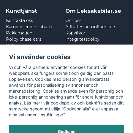
Kundtjänst
Om Leksaksbilar.se
Kontakta oss
Om oss
Kampanjer och rabatter
Affiliates och influencers
Reklamation
Köpvillkor
Policy chase cars
Integritetspolicy
Returnera
Cookies
Logga in
Vi använder cookies
Vi och våra partners använder cookies för att vår
webbplats ska fungera korrekt och ge dig den bästa
upplevelsen. Cookies med personlig användardata
används för personalisering av annonser och
marknadsföring. Cookies används även för personlig och
icke-personlig annonsering samt för andra funktioner och
analys. Läs mer i vår
cookiepolicy
och bekräfta sedan ditt
samtycke genom att välja "Godkänn alla" eller anpassa
dina val under "Inställningar".
Godkänn