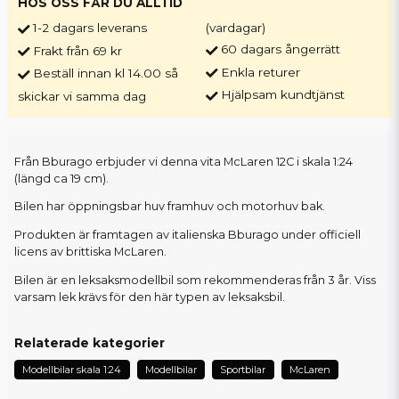
HOS OSS FÅR DU ALLTID
1-2 dagars leverans
(vardagar)
60 dagars ångerrätt
Frakt från 69 kr
Enkla returer
Beställ innan kl 14.00 så
Hjälpsam kundtjänst
skickar vi samma dag
Från Bburago erbjuder vi denna vita McLaren 12C i skala 1:24
(längd ca 19 cm).
Bilen har öppningsbar huv framhuv och motorhuv bak.
Produkten är framtagen av italienska Bburago under officiell
licens av brittiska McLaren.
Bilen är en leksaksmodellbil som rekommenderas från 3 år. Viss
varsam lek krävs för den här typen av leksaksbil.
Relaterade kategorier
Modellbilar skala 1:24
Modellbilar
Sportbilar
McLaren