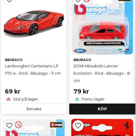
BBURAGO
BBURAGO
Lamborghini Centenario LP
2008 Mitsubishi Lancer
770-4 - Röd - Bburago - 11 cm
Evolution - Röd - Bburago - 8
cm
69 kr
79 kr
Slut på lager
Finns i lager
Bevaka
KÖP