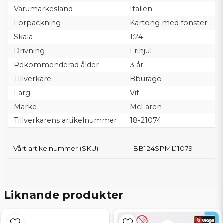
Varumärkesland
Italien
Förpackning
Kartong med fönster
Skala
1:24
Drivning
Frihjul
Rekommenderad ålder
3 år
Tillverkare
Bburago
Färg
Vit
Märke
McLaren
Tillverkarens artikelnummer
18-21074
Vårt artikelnummer (SKU)
BB124SPML11079
Liknande produkter