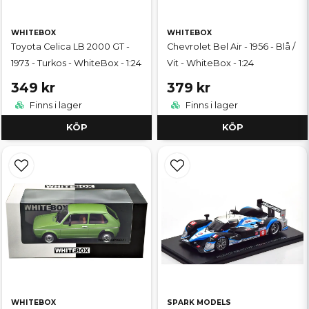
WHITEBOX
WHITEBOX
Toyota Celica LB 2000 GT -
Chevrolet Bel Air - 1956 - Blå /
1973 - Turkos - WhiteBox - 1:24
Vit - WhiteBox - 1:24
349 kr
379 kr
Finns i lager
Finns i lager
KÖP
KÖP
WHITEBOX
SPARK MODELS