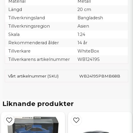
Material
Metall
Längd
20 cm
Tillverkningsland
Bangladesh
Tillverkningsregion
Asien
Skala
1:24
Rekommenderad ålder
14 år
Tillverkare
WhiteBox
Tillverkarens artikelnummer
WB124195
Vårt artikelnummer (SKU)
WB24195PBMB68B
Liknande produkter