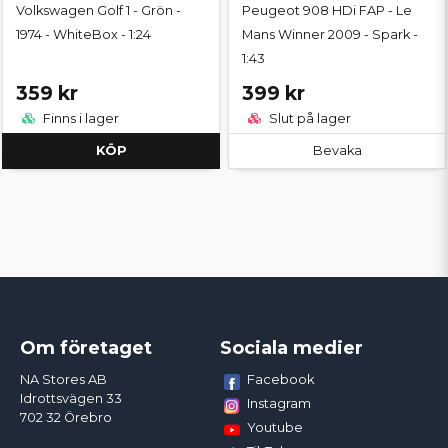
Volkswagen Golf 1 - Grön -
Peugeot 908 HDi FAP - Le
1974 - WhiteBox - 1:24
Mans Winner 2009 - Spark -
1:43
359 kr
399 kr
Finns i lager
Slut på lager
KÖP
Bevaka
Om företaget
Sociala medier
Facebook
NA Stores AB
Idrottsvägen 33
Instagram
702 32 Örebro
Youtube