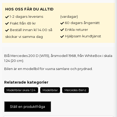
HOS OSS FÅR DU ALLTID
1-2 dagars leverans
(vardagar)
60 dagars ångerrätt
Frakt från 69 kr
Enkla returer
Beställ innan kl 14.00 så
Hjälpsam kundtjänst
skickar vi samma dag
Blå Mercedes 200 D (W115), årsmodell 1968, från WhiteBox i skala
1:24 (20 cm).
Bilen är en modellbil för vuxna samlare och prydnad.
Relaterade kategorier
Modellbilar skala 1:24
Modellbilar
Mercedes-Benz
Ställ en produktfråga