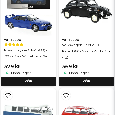
WHITEBOX
WHITEBOX
Volkswagen Beetle 1200
Nissan Skyline GT-R (R33) -
Käfer 1960 - Svart - WhiteBox
1997 - Blå - WhiteBox - 1:24
- 1:24
379 kr
369 kr
Finns i lager
Finns i lager
KÖP
KÖP