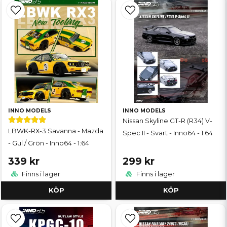
INNO MODELS
INNO MODELS
Nissan Skyline GT-R (R34) V-
LBWK-RX-3 Savanna - Mazda
Spec II - Svart - Inno64 - 1:64
- Gul / Grön - Inno64 - 1:64
339 kr
299 kr
Finns i lager
Finns i lager
KÖP
KÖP