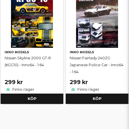
INNO MODELS
INNO MODELS
Nissan Skyline 2000 GT-R
Nissan Fairlady 240ZG
(KGC10) - Inno64 - 1:64
Japanese Police Car - Inno64
- 1:64
299 kr
299 kr
Finns i lager
Finns i lager
KÖP
KÖP