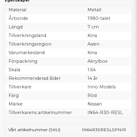
Egenskaper
Material
Metall
Årtionde
1980-talet
Längd
7 cm
Tillverkningsland
Kina
Tillverkningsregion
Asien
Varumärkesland
Kina
Förpackning
Akrylbox
Skala
1:64
Rekommenderad ålder
14 år
Tillverkare
Inno Models
Färg
Röd
Märke
Nissan
Tillverkarens artikelnummer
IN64-R30-RESL
Vårt artikelnummer (SKU)
IN64R30RESLSPNIR