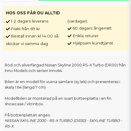
HOS OSS FÅR DU ALLTID
1-2 dagars leverans
(vardagar)
60 dagars ångerrätt
Frakt från 69 kr
Enkla returer
Beställ innan kl 14.00 så
Hjälpsam kundtjänst
skickar vi samma dag
Röd och silverfärgad Nissan Skyline 2000 RS-X Turbo (DR30) från
Inno Models och serien Inno64.
Bilen är en modell för vuxna samlare (ej lek) och presenteras i
skala 1:64 (längd 7 cm).
Modellbilen är monterad på en svart bottenplatta i en fin
showcase / vitrinbox.
På bottenplattan anges:
NISSAN SKYLINE 2000 - RS-X TURBO (DR30) - SKYLINE TURBO -
RS-X