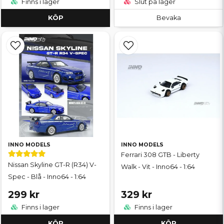
Finns i lager
Slut på lager
KÖP
Bevaka
INNO MODELS
INNO MODELS
Ferrari 308 GTB - Liberty
Nissan Skyline GT-R (R34) V-
Walk - Vit - Inno64 - 1:64
Spec - Blå - Inno64 - 1:64
299 kr
329 kr
Finns i lager
Finns i lager
KÖP
KÖP