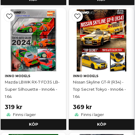
INNO MODELS
INNO MODELS
Mazda LBWK RX-7 FD3S LB-
Nissan Skyline GT-R (R34) -
Super Silhouette - Inno64 -
Top Secret Tokyo - Inno64 -
1:64
1:64
319 kr
369 kr
Finns i lager
Finns i lager
KÖP
KÖP