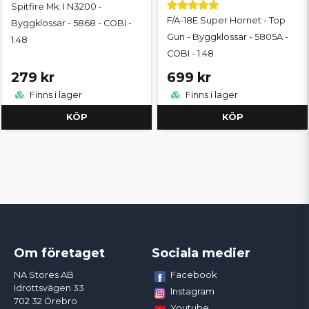
Spitfire Mk. I N3200 -
F/A-18E Super Hornet - Top
Byggklossar - 5868 - COBI -
Gun - Byggklossar - 5805A -
1:48
COBI - 1:48
279 kr
699 kr
Finns i lager
Finns i lager
KÖP
KÖP
Om företaget
Sociala medier
Facebook
NA Stores AB
Idrottsvägen 33
Instagram
702 32 Örebro
Youtube