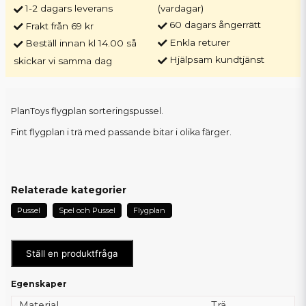
1-2 dagars leverans
(vardagar)
60 dagars ångerrätt
Frakt från 69 kr
Enkla returer
Beställ innan kl 14.00 så
Hjälpsam kundtjänst
skickar vi samma dag
PlanToys flygplan sorteringspussel.
Fint flygplan i trä med passande bitar i olika färger.
Relaterade kategorier
Pussel
Spel och Pussel
Flygplan
Ställ en produktfråga
Egenskaper
Material
Trä