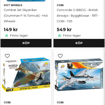
HOT WHEELS
COBI
Combat Jet Skystriker
Concorde G-BBDG - British
(Grumman F-14 Tomcat) - Hot
Airways - Byggklossar - 1917 -
Wheels
COBI - 1:95
149 kr
549 kr
Finns i lager
Finns i lager
KÖP
KÖP
COBI
COBI