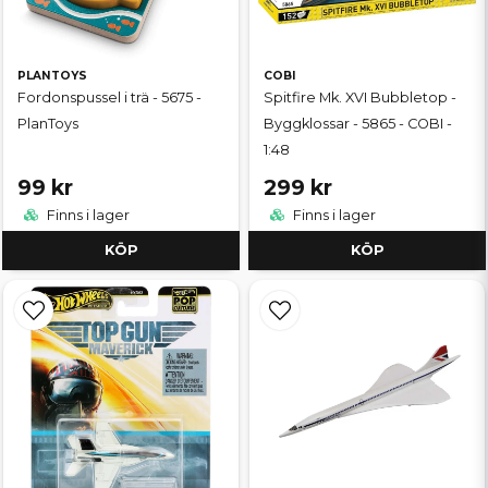
PLANTOYS
COBI
Fordonspussel i trä - 5675 -
Spitfire Mk. XVI Bubbletop -
PlanToys
Byggklossar - 5865 - COBI -
1:48
99 kr
299 kr
Finns i lager
Finns i lager
KÖP
KÖP