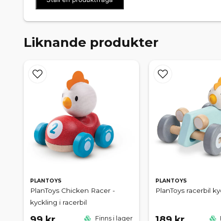
Liknande produkter
PLANTOYS
PLANTOYS
PlanToys Chicken Racer -
PlanToys racerbil ky
kyckling i racerbil
99 kr
189 kr
Finns i lager