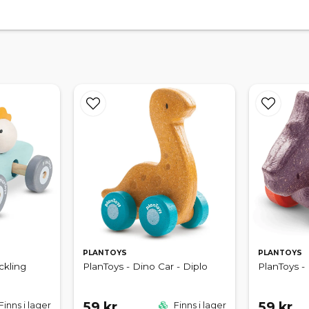
PLANTOYS
PLANTOYS
ckling
PlanToys - Dino Car - Diplo
PlanToys - 
59 kr
59 kr
Finns i lager
Finns i lager