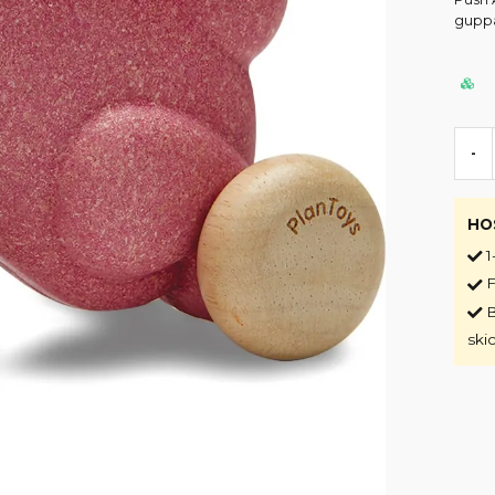
guppa
-
HO
1
F
B
ski