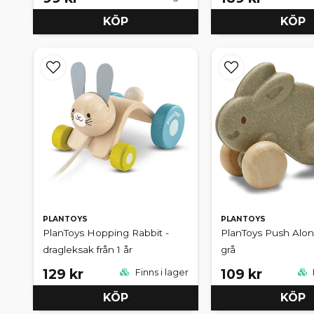
KÖP
KÖP
PLANTOYS
PLANTOYS
PlanToys Hopping Rabbit -
PlanToys Push Alon
dragleksak från 1 år
grå
129 kr
109 kr
Finns i lager
KÖP
KÖP