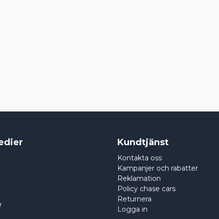
edier
Kundtjänst
Kontakta oss
Kampanjer och rabatter
Reklamation
Policy chase cars
Returnera
r
Logga in