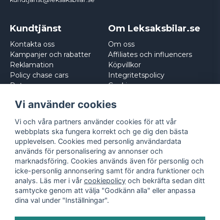
Kundtjänst
Om Leksaksbilar.se
Kontakta oss
Om oss
Kampanjer och rabatter
Affiliates och influencers
Reklamation
Köpvillkor
Policy chase cars
Integritetspolicy
Returnera
Cookies
Logga in
Vi använder cookies
Vi och våra partners använder cookies för att vår
webbplats ska fungera korrekt och ge dig den bästa
upplevelsen. Cookies med personlig användardata
används för personalisering av annonser och
marknadsföring. Cookies används även för personlig och
icke-personlig annonsering samt för andra funktioner och
analys. Läs mer i vår
cookiepolicy
och bekräfta sedan ditt
samtycke genom att välja "Godkänn alla" eller anpassa
dina val under "Inställningar".