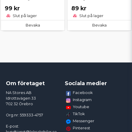
99 kr
89 kr
Slut på lager
Slut på lager
Bevaka
Bevaka
Om företaget
Sociala medier
Facebook
NA Stores AB
Idrottsvägen 33
Instagram
702 32 Örebro
Youtube
TikTok
Org.nr: 559333-4757
Messenger
E-post:
Pinterest
kundtjanst@leksaksbilar.se