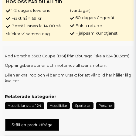
HOS OSS FÅR DU ALLTID
1-2 dagars leverans
(vardagar)
60 dagars ångerrätt
Frakt från 69 kr
Enkla returer
Beställ innan kl 14.00 så
Hjälpsam kundtjänst
skickar vi samma dag
Röd Porsche 356B Coupe (1961) från Bburago i skala 1:24 (18,5cm).
Öppningsbara dörrar och motorhuv till svansmotorn.
Bilen är knallröd och vi ber om ursäkt för att vår bild här håller låg
kvalitet.
Relaterade kategorier
Modellbilar skala 1:24
Modellbilar
Sportbilar
Porsche
Ställ en produktfråga