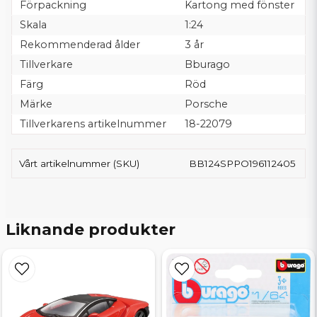
Förpackning
Kartong med fönster
Skala
1:24
Rekommenderad ålder
3 år
Tillverkare
Bburago
Färg
Röd
Märke
Porsche
Tillverkarens artikelnummer
18-22079
Vårt artikelnummer (SKU)
BB124SPPO196112405
Liknande produkter