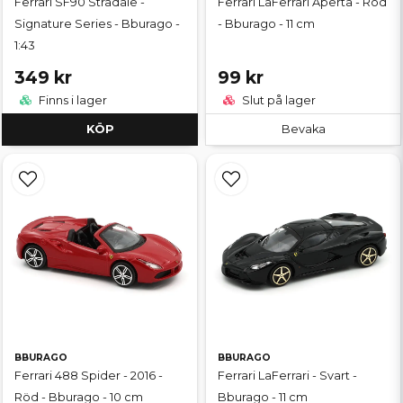
Ferrari SF90 Stradale -
Ferrari LaFerrari Aperta - Röd
Signature Series - Bburago -
- Bburago - 11 cm
1:43
349 kr
99 kr
Finns i lager
Slut på lager
KÖP
Bevaka
BBURAGO
BBURAGO
Ferrari 488 Spider - 2016 -
Ferrari LaFerrari - Svart -
Röd - Bburago - 10 cm
Bburago - 11 cm