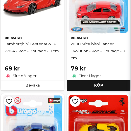
BBURAGO
BBURAGO
Lamborghini Centenario LP
2008 Mitsubishi Lancer
770-4 - Röd - Bburago - 11 cm
Evolution - Röd - Bburago - 8
cm
69 kr
79 kr
Slut på lager
Finns i lager
Bevaka
KÖP