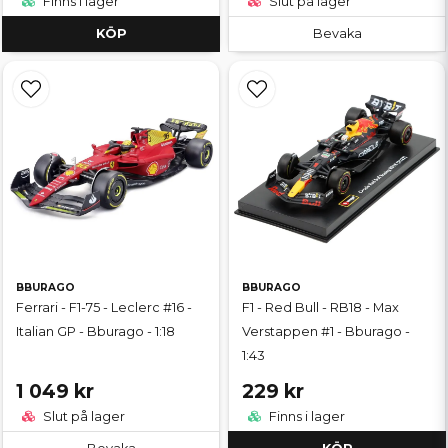
Finns i lager
Slut på lager
KÖP
Bevaka
BBURAGO
BBURAGO
Ferrari - F1-75 - Leclerc #16 -
F1 - Red Bull - RB18 - Max
Italian GP - Bburago - 1:18
Verstappen #1 - Bburago -
1:43
1 049 kr
229 kr
Slut på lager
Finns i lager