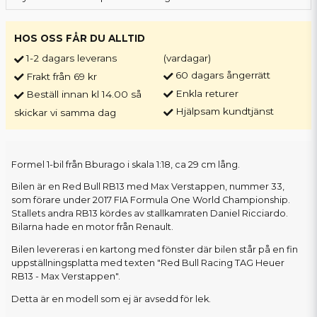
HOS OSS FÅR DU ALLTID
1-2 dagars leverans
(vardagar)
60 dagars ångerrätt
Frakt från 69 kr
Enkla returer
Beställ innan kl 14.00 så
Hjälpsam kundtjänst
skickar vi samma dag
Formel 1-bil från Bburago i skala 1:18, ca 29 cm lång.
Bilen är en Red Bull RB13 med Max Verstappen, nummer 33,
som förare under 2017 FIA Formula One World Championship.
Stallets andra RB13 kördes av stallkamraten Daniel Ricciardo.
Bilarna hade en motor från Renault.
Bilen levereras i en kartong med fönster där bilen står på en fin
uppställningsplatta med texten "Red Bull Racing TAG Heuer
RB13 - Max Verstappen".
Detta är en modell som ej är avsedd för lek.