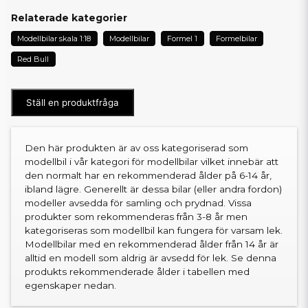
Relaterade kategorier
Modellbilar skala 1:18
Modellbilar
Formel 1
Formelbilar
Red Bull
Ställ en produktfråga
Den här produkten är av oss kategoriserad som
modellbil i vår kategori för modellbilar vilket innebär att
den normalt har en rekommenderad ålder på 6-14 år,
ibland lägre. Generellt är dessa bilar (eller andra fordon)
modeller avsedda för samling och prydnad. Vissa
produkter som rekommenderas från 3-8 år men
kategoriseras som modellbil kan fungera för varsam lek.
Modellbilar med en rekommenderad ålder från 14 år är
alltid en modell som aldrig är avsedd för lek. Se denna
produkts rekommenderade ålder i tabellen med
egenskaper nedan.