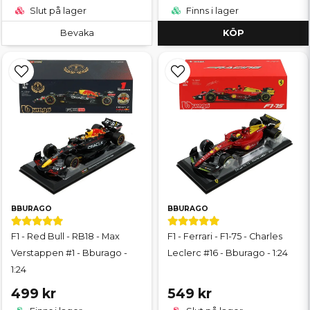
Slut på lager
Finns i lager
Bevaka
KÖP
BBURAGO
BBURAGO
F1 - Red Bull - RB18 - Max
F1 - Ferrari - F1-75 - Charles
Verstappen #1 - Bburago -
Leclerc #16 - Bburago - 1:24
1:24
499 kr
549 kr