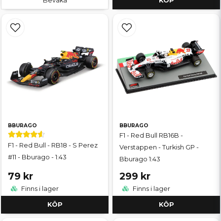
Bevaka
KÖP
BBURAGO
BBURAGO
F1 - Red Bull RB16B -
F1 - Red Bull - RB18 - S Perez
Verstappen - Turkish GP -
#11 - Bburago - 1:43
Bburago 1:43
79 kr
299 kr
Finns i lager
Finns i lager
KÖP
KÖP