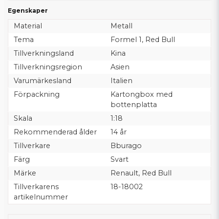
Egenskaper
Material
Metall
Tema
Formel 1, Red Bull
Tillverkningsland
Kina
Tillverkningsregion
Asien
Varumärkesland
Italien
Förpackning
Kartongbox med
bottenplatta
Skala
1:18
Rekommenderad ålder
14 år
Tillverkare
Bburago
Färg
Svart
Märke
Renault, Red Bull
Tillverkarens
18-18002
artikelnummer