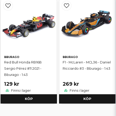
BBURAGO
BBURAGO
Red Bull Honda RB16B
F1 - McLaren - MCL36 - Daniel
Sergio Pérez #11 2021 -
Ricciardo #3 - Bburago - 1:43
Bburago - 1:43
129 kr
269 kr
Finns i lager
Finns i lager
KÖP
KÖP