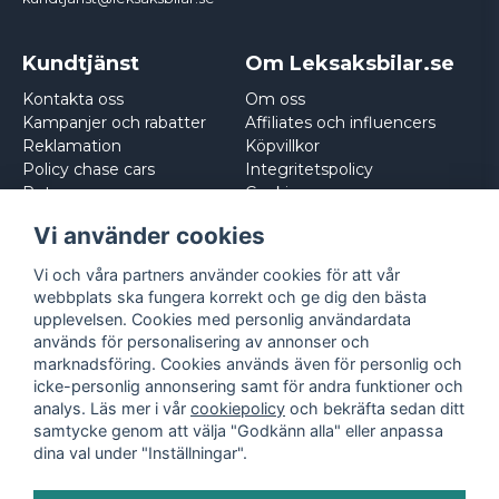
Kundtjänst
Om Leksaksbilar.se
Kontakta oss
Om oss
Kampanjer och rabatter
Affiliates och influencers
Reklamation
Köpvillkor
Policy chase cars
Integritetspolicy
Returnera
Cookies
Logga in
Vi använder cookies
Vi och våra partners använder cookies för att vår
webbplats ska fungera korrekt och ge dig den bästa
upplevelsen. Cookies med personlig användardata
används för personalisering av annonser och
marknadsföring. Cookies används även för personlig och
icke-personlig annonsering samt för andra funktioner och
analys. Läs mer i vår
cookiepolicy
och bekräfta sedan ditt
samtycke genom att välja "Godkänn alla" eller anpassa
dina val under "Inställningar".