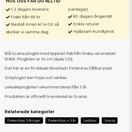
HOS OSS FÅR DU ALLTID
1-2 dagars leverans
(vardagar)
60 dagars ångerrätt
Frakt från 69 kr
Enkla returer
Beställ innan kl 14.00 så
Hjälpsam kundtjänst
skickar vi samma dag
Blå Scania plogbil med tippbart flak från finska varumärket
EMEK. Plogbilen är 34 cm (skala 1:25).
Det här är en fin leksak tillverkad i Finland av hållbar plast.
Snöplogen kan höjas och sänkas.
Leksaksplogbilen rekommenderas från 3 år.
Produkten är officiellt licensierad av Scania.
Relaterade kategorier
Presenttips 3-åringar
Presenttips 4-5 år
Lastbilar
Scania