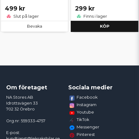
499 kr
299 kr
Slut på lager
Finns i lager
Bevaka
KÖP
Om företaget
Sociala medier
Facebook
NA Stores AB
Idrottsvägen 33
Instagram
702 32 Örebro
Youtube
TikTok
Org.nr: 559333-4757
Messenger
E-post:
Pinterest
kundtjanst@leksaksbilar.se