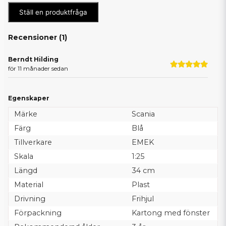
Ställ en produktfråga
Recensioner (
1
)
Berndt Hilding
för 11 månader sedan
Egenskaper
Märke
Scania
Färg
Blå
Tillverkare
EMEK
Skala
1:25
Längd
34 cm
Material
Plast
Drivning
Frihjul
Förpackning
Kartong med fönster