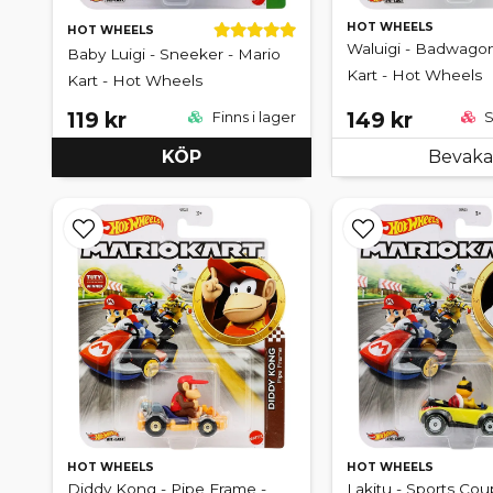
HOT WHEELS
HOT WHEELS
Waluigi - Badwagon
Baby Luigi - Sneeker - Mario
Kart - Hot Wheels
Kart - Hot Wheels
119 kr
149 kr
Finns i lager
S
KÖP
Bevaka
HOT WHEELS
HOT WHEELS
Diddy Kong - Pipe Frame -
Lakitu - Sports Cou