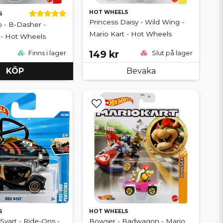
HOT WHEELS
S
Princess Daisy - Wild Wing -
 - B-Dasher -
Mario Kart - Hot Wheels
 - Hot Wheels
149 kr
Finns i lager
Slut på lager
KÖP
Bevaka
S
HOT WHEELS
 Svart - Ride-Ons -
Bowser - Badwagon - Mario