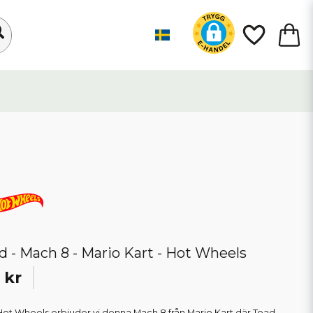
d - Mach 8 - Mario Kart - Hot Wheels
 kr
Hot Wheels erbjuder vi denna Mach 8 från Mario Kart där Toad