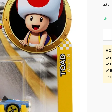
sitte
-
HO
1
F
B
ski