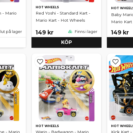
HOT WHEELS
HOT WHEEL
 - Mario
Red Yoshi - Standard Kart -
Baby Mario
Mario Kart - Hot Wheels
Mario Kart
149 kr
149 kr
lut på lager
Finns i lager
KÖP
HOT WHEELS
HOT WHEEL
pe - Mario
Wario - Badwagon - Mario
Kick Kart -