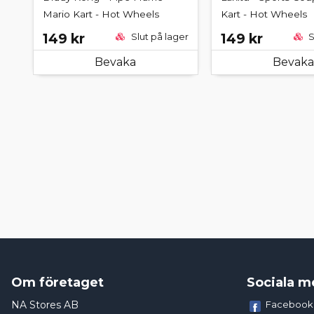
Mario Kart - Hot Wheels
Kart - Hot Wheels
149 kr
149 kr
Slut på lager
S
Bevaka
Bevaka
Om företaget
Sociala m
NA Stores AB
Facebook