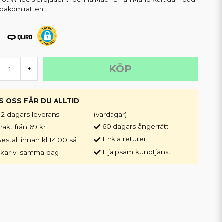
r bakom ratten.
KÖP
+
S OSS FÅR DU ALLTID
-2 dagars leverans
(vardagar)
60 dagars ångerrätt
rakt från 69 kr
Enkla returer
eställ innan kl 14.00 så
Hjälpsam kundtjänst
ckar vi samma dag