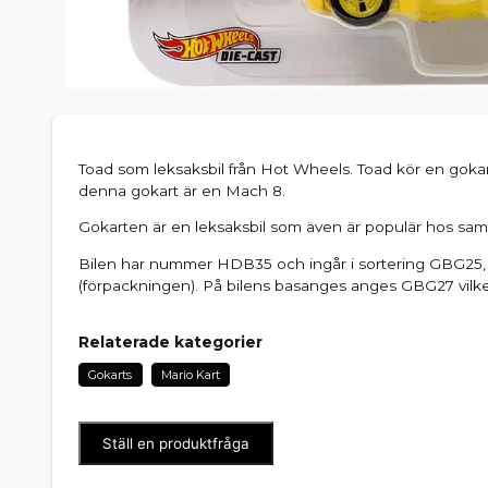
Toad som leksaksbil från Hot Wheels. Toad kör en gokart
denna gokart är en Mach 8.
Gokarten är en leksaksbil som även är populär hos sam
Bilen har nummer HDB35 och ingår i sortering GBG25,
(förpackningen). På bilens basanges anges GBG27 vilket
Relaterade kategorier
Gokarts
Mario Kart
Ställ en produktfråga