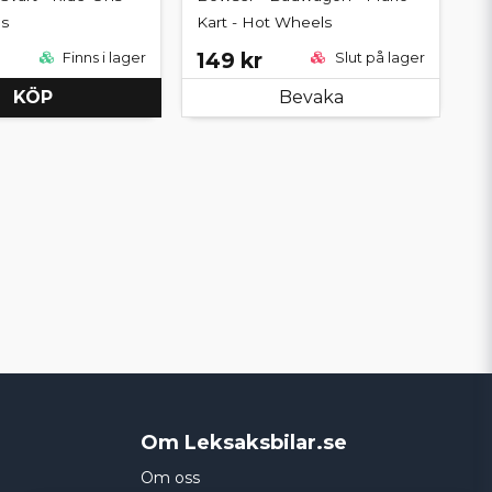
s
Kart - Hot Wheels
149 kr
Finns i lager
Slut på lager
KÖP
Bevaka
Om Leksaksbilar.se
Om oss