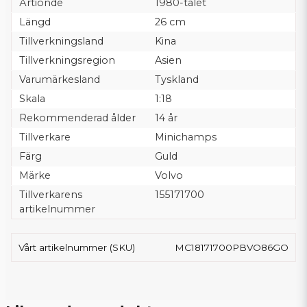
Årtionde
1980-talet
Längd
26 cm
Tillverkningsland
Kina
Tillverkningsregion
Asien
Varumärkesland
Tyskland
Skala
1:18
Rekommenderad ålder
14 år
Tillverkare
Minichamps
Färg
Guld
Märke
Volvo
Tillverkarens
155171700
artikelnummer
Vårt artikelnummer (SKU)
MC18171700PBVO86GO