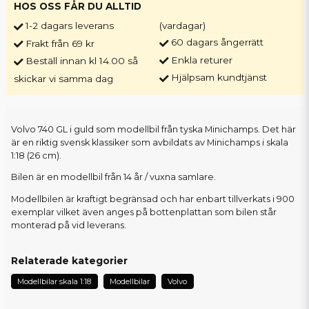
HOS OSS FÅR DU ALLTID
1-2 dagars leverans
(vardagar)
60 dagars ångerrätt
Frakt från 69 kr
Enkla returer
Beställ innan kl 14.00 så
Hjälpsam kundtjänst
skickar vi samma dag
Volvo 740 GL i guld som modellbil från tyska Minichamps. Det här
är en riktig svensk klassiker som avbildats av Minichamps i skala
1:18 (26 cm).
Bilen är en modellbil från 14 år / vuxna samlare.
Modellbilen är kraftigt begränsad och har enbart tillverkats i 900
exemplar vilket även anges på bottenplattan som bilen står
monterad på vid leverans.
Relaterade kategorier
Modellbilar skala 1:18
Modellbilar
Volvo