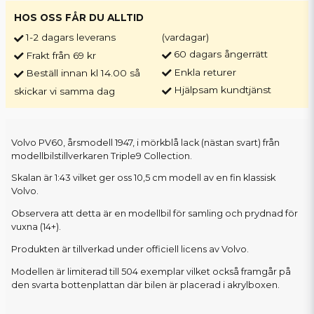
HOS OSS FÅR DU ALLTID
1-2 dagars leverans
(vardagar)
60 dagars ångerrätt
Frakt från 69 kr
Enkla returer
Beställ innan kl 14.00 så
Hjälpsam kundtjänst
skickar vi samma dag
Volvo PV60, årsmodell 1947, i mörkblå lack (nästan svart) från
modellbilstillverkaren Triple9 Collection.
Skalan är 1:43 vilket ger oss 10,5 cm modell av en fin klassisk
Volvo.
Observera att detta är en modellbil för samling och prydnad för
vuxna (14+).
Produkten är tillverkad under officiell licens av Volvo.
Modellen är limiterad till 504 exemplar vilket också framgår på
den svarta bottenplattan där bilen är placerad i akrylboxen.