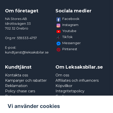
Om företaget
Sociala medier
Facebook
NA Stores AB
Idrottsvägen 33
Instagram
702 32 Örebro
Youtube
TikTok
Org.nr: 559333-4757
Messenger
E-post:
Pinterest
kundtjanst@leksaksbilar.se
Kundtjänst
Om Leksaksbilar.se
Kontakta oss
Om oss
Kampanjer och rabatter
Affiliates och influencers
Reklamation
Köpvillkor
Policy chase cars
Integritetspolicy
Returnera
Cookies
Logga in
Vi använder cookies