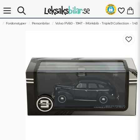
m
Fordonstyper
Personbilar
Volvo PV60 - 1947 - Mörkblå - Triple9 Collection - 1:43