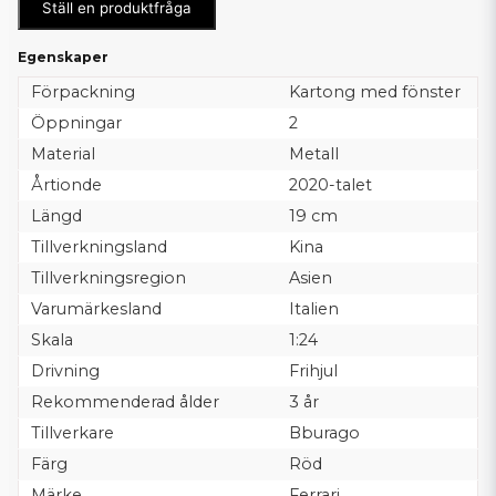
Ställ en produktfråga
Egenskaper
Förpackning
Kartong med fönster
Öppningar
2
Material
Metall
Årtionde
2020-talet
Längd
19 cm
Tillverkningsland
Kina
Tillverkningsregion
Asien
Varumärkesland
Italien
Skala
1:24
Drivning
Frihjul
Rekommenderad ålder
3 år
Tillverkare
Bburago
Färg
Röd
Märke
Ferrari