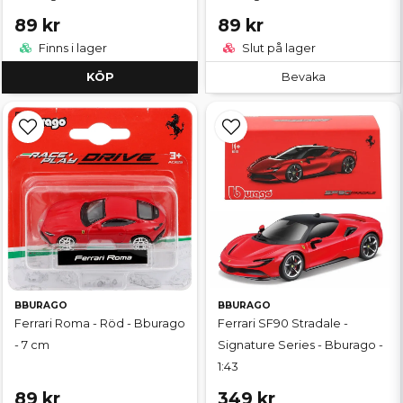
89 kr
89 kr
Finns i lager
Slut på lager
KÖP
Bevaka
BBURAGO
BBURAGO
Ferrari Roma - Röd - Bburago
Ferrari SF90 Stradale -
- 7 cm
Signature Series - Bburago -
1:43
89 kr
349 kr