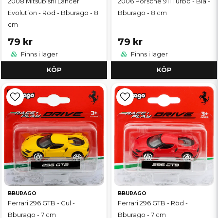
2008 Mitsubishi Lancer
2006 Porsche 911 Turbo - Blå -
Evolution - Röd - Bburago - 8
Bburago - 8 cm
cm
79 kr
79 kr
Finns i lager
Finns i lager
KÖP
KÖP
BBURAGO
BBURAGO
Ferrari 296 GTB - Gul -
Ferrari 296 GTB - Röd -
Bburago - 7 cm
Bburago - 7 cm