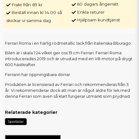
60 dagars ångerrätt
Frakt från 69 kr
Enkla returer
Beställ innan kl 14.00 så
Hjälpsam kundtjänst
skickar vi samma dag
Ferrari Roma i en härlig rödmetallic lack från italienska Bburago.
Bilen är i skala 1:24 vilket ger oss 19 cm Ferrari. Ferrari Roma
introducerades 2019 och är utrustad med en V8-motor på drygt
600 hästkrafter.
Ferrarin har öppningsbara dörrar.
Produkten är licensierad av Ferrari och rekommenderas från 3
år. Vi rekommenderar dock att man är något äldre för lek med
denna Ferrari som även så klart fungerar utmärkt som prydnad.
Relaterade kategorier
Sportbilar