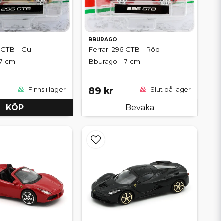
BBURAGO
 GTB - Gul -
Ferrari 296 GTB - Röd -
 7 cm
Bburago - 7 cm
89 kr
Finns i lager
Slut på lager
KÖP
Bevaka