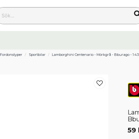
k...
Fordonstyper
Sportbilar
Lamborghini Centenario - Mörkgrå - Bburago - 1:43 
Lam
Bbu
59 