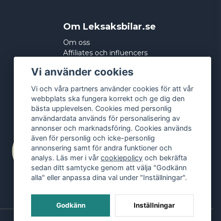
Om Leksaksbilar.se
Om oss
Affiliates och influencers
Köpvillkor
Vi använder cookies
Integritetspolicy
Cookies
Vi och våra partners använder cookies för att vår
webbplats ska fungera korrekt och ge dig den
bästa upplevelsen. Cookies med personlig
användardata används för personalisering av
annonser och marknadsföring. Cookies används
även för personlig och icke-personlig
annonsering samt för andra funktioner och
analys. Läs mer i vår
cookiepolicy
och bekräfta
sedan ditt samtycke genom att välja "Godkänn
alla" eller anpassa dina val under "Inställningar".
Godkänn
Inställningar