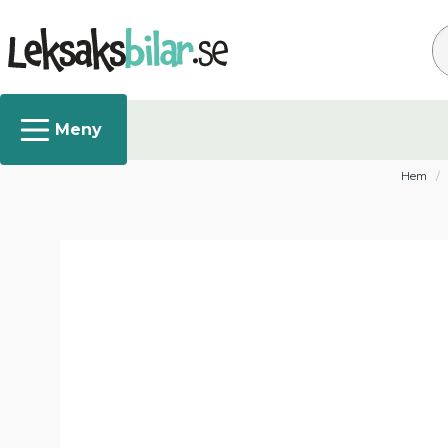
Sö
Hem