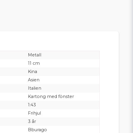
Metall
11 cm
Kina
Asien
Italien
Kartong med fönster
1:43
Frihjul
3 år
Bburago