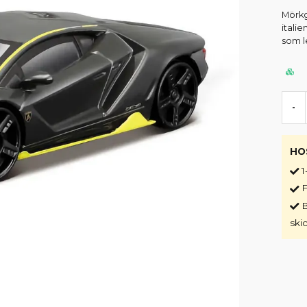
Mörkg
itali
som l
-
HO
1
F
B
ski