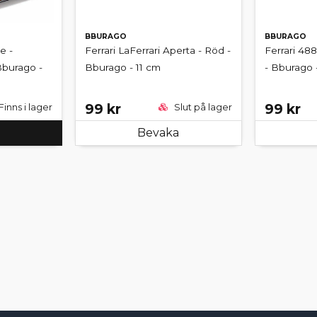
BBURAGO
BBURAGO
e -
Ferrari LaFerrari Aperta - Röd -
Ferrari 488
Bburago -
Bburago - 11 cm
- Bburago 
99 kr
99 kr
Finns i lager
Slut på lager
Bevaka