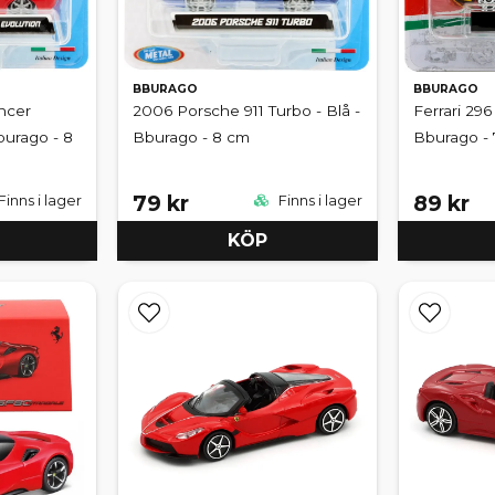
BBURAGO
BBURAGO
ncer
2006 Porsche 911 Turbo - Blå -
Ferrari 296
burago - 8
Bburago - 8 cm
Bburago -
79 kr
89 kr
Finns i lager
Finns i lager
KÖP