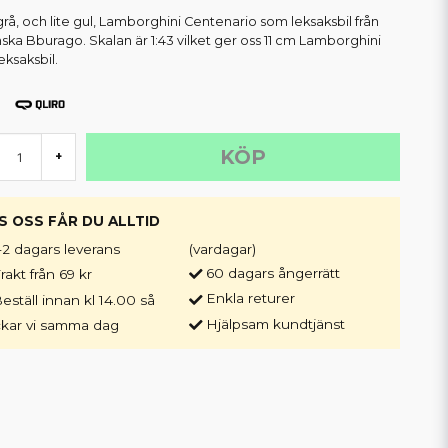
rå, och lite gul, Lamborghini Centenario som leksaksbil från
enska Bburago. Skalan är 1:43 vilket ger oss 11 cm Lamborghini
eksaksbil.
KÖP
+
S OSS FÅR DU ALLTID
-2 dagars leverans
(vardagar)
60 dagars ångerrätt
rakt från 69 kr
Enkla returer
eställ innan kl 14.00 så
Hjälpsam kundtjänst
ckar vi samma dag