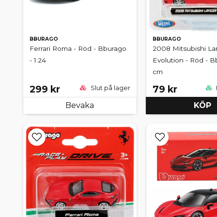
BBURAGO
BBURAGO
Ferrari Roma - Röd - Bburago
2008 Mitsubishi La
- 1:24
Evolution - Röd - B
cm
299 kr
79 kr
Slut på lager
Bevaka
KÖP