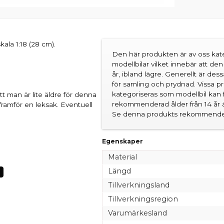
ala 1:18 (28 cm).
Den här produkten är av oss kate
modellbilar vilket innebär att d
år, ibland lägre. Generellt är des
för samling och prydnad. Vissa 
kategoriseras som modellbil kan 
 man är lite äldre för denna
rekommenderad ålder från 14 år är
framför en leksak. Eventuell
Se denna produkts rekommender
Egenskaper
Material
Längd
Tillverkningsland
Tillverkningsregion
Varumärkesland