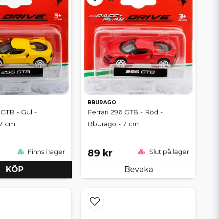
BBURAGO
 GTB - Gul -
Ferrari 296 GTB - Röd -
 7 cm
Bburago - 7 cm
89 kr
Finns i lager
Slut på lager
KÖP
Bevaka