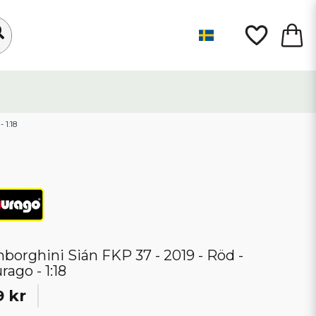
 1:18
borghini Sián FKP 37 - 2019 - Röd -
rago - 1:18
9 kr