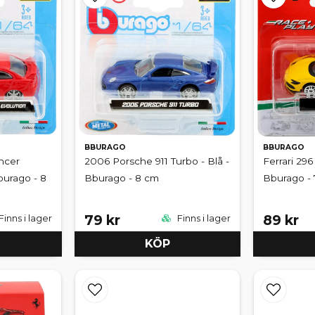
BBURAGO
BBURAGO
ncer
2006 Porsche 911 Turbo - Blå -
Ferrari 296
burago - 8
Bburago - 8 cm
Bburago -
79 kr
89 kr
Finns i lager
Finns i lager
KÖP