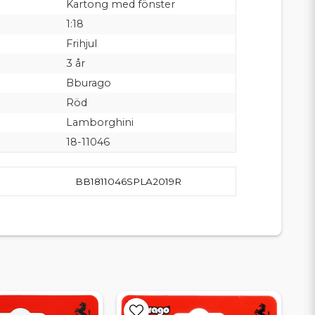
Kartong med fönster
1:18
Frihjul
3 år
Bburago
Röd
Lamborghini
18-11046
BB1811046SPLA2019R