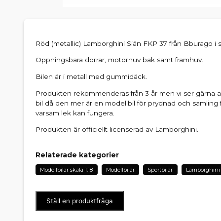
Röd (metallic) Lamborghini Sián FKP 37 från Bburago i sk
Öppningsbara dörrar, motorhuv bak samt framhuv.
Bilen är i metall med gummidäck.
Produkten rekommenderas från 3 år men vi ser gärna att
bil då den mer är en modellbil för prydnad och samling 
varsam lek kan fungera.
Produkten är officiellt licenserad av Lamborghini.
Relaterade kategorier
Modellbilar skala 1:18
Modellbilar
Sportbilar
Lamborghini
Ställ en produktfråga