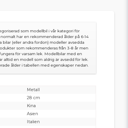
goriserad som modellbil i vår kategori för
en normalt har en rekommenderad ålder på 6-14
sa bilar (eller andra fordon) modeller avsedda
produkter som rekommenderas från 3-8 år men
fungera för varsam lek. Modellbilar med en
 alltid en modell som aldrig är avsedd för lek.
ade ålder i tabellen med egenskaper nedan.
Metall
28 cm
Kina
Asien
Italien