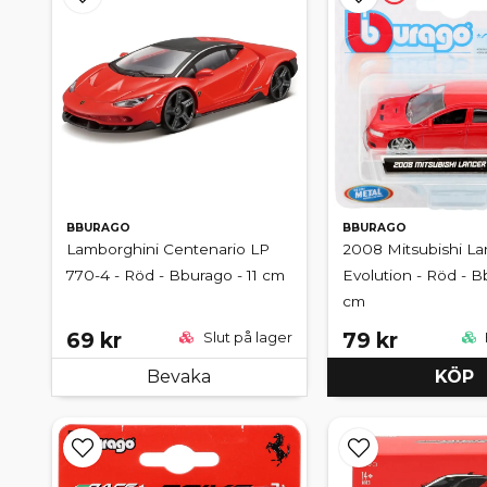
BBURAGO
BBURAGO
Lamborghini Centenario LP
2008 Mitsubishi La
770-4 - Röd - Bburago - 11 cm
Evolution - Röd - B
cm
69 kr
79 kr
Slut på lager
Bevaka
KÖP