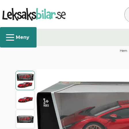
Sö
Hem