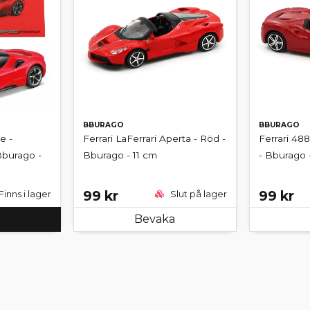
BBURAGO
BBURAGO
e -
Ferrari LaFerrari Aperta - Röd -
Ferrari 488
Bburago -
Bburago - 11 cm
- Bburago 
99 kr
99 kr
Finns i lager
Slut på lager
Bevaka