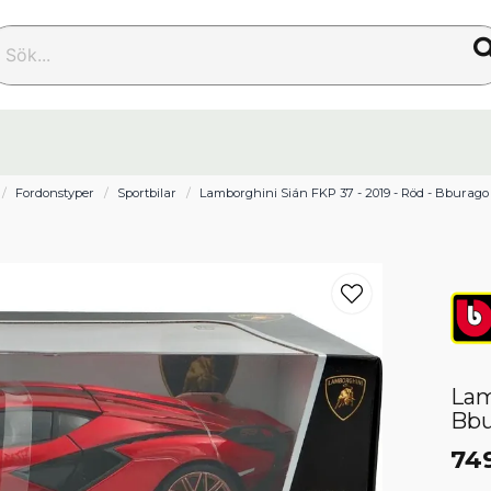
k...
Fordonstyper
Sportbilar
Lamborghini Sián FKP 37 - 2019 - Röd - Bburago -
Lam
Bbu
74