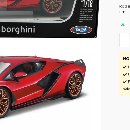
Röd (
cm).
-
HO
1
F
B
ski