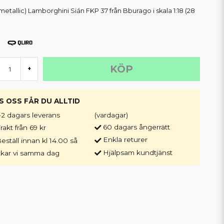
metallic) Lamborghini Sián FKP 37 från Bburago i skala 1:18 (28
KÖP
+
S OSS FÅR DU ALLTID
-2 dagars leverans
(vardagar)
60 dagars ångerrätt
rakt från 69 kr
Enkla returer
eställ innan kl 14.00 så
Hjälpsam kundtjänst
ckar vi samma dag