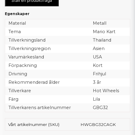
Ställ en produktfråga
Egenskaper
Material
Metall
Tema
Mario Kart
Tillverkningsland
Thailand
Tillverkningsregion
Asien
Varumärkesland
USA
Förpackning
Kort
Drivning
Frihjul
Rekommenderad ålder
3 år
Tillverkare
Hot Wheels
Färg
Lila
Tillverkarens artikelnummer
GBG32
Vårt artikelnummer (SKU)
HWGBG32CAGK