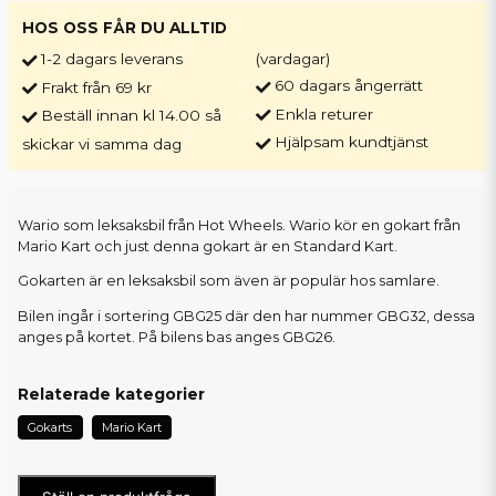
HOS OSS FÅR DU ALLTID
1-2 dagars leverans
(vardagar)
60 dagars ångerrätt
Frakt från 69 kr
Enkla returer
Beställ innan kl 14.00 så
Hjälpsam kundtjänst
skickar vi samma dag
Wario som leksaksbil från Hot Wheels. Wario kör en gokart från
Mario Kart och just denna gokart är en Standard Kart.
Gokarten är en leksaksbil som även är populär hos samlare.
Bilen ingår i sortering GBG25 där den har nummer GBG32, dessa
anges på kortet. På bilens bas anges GBG26.
Relaterade kategorier
Gokarts
Mario Kart