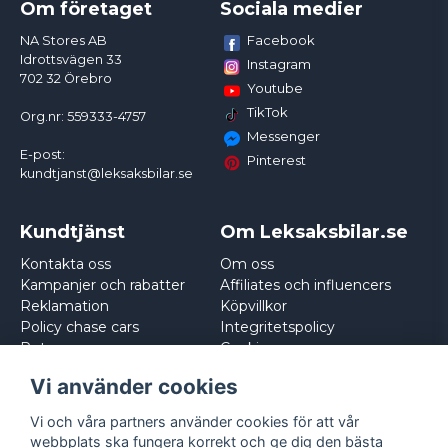
Om företaget
Sociala medier
Facebook
NA Stores AB
Idrottsvägen 33
Instagram
702 32 Örebro
Youtube
TikTok
Org.nr: 559333-4757
Messenger
E-post:
Pinterest
kundtjanst@leksaksbilar.se
Kundtjänst
Om Leksaksbilar.se
Kontakta oss
Om oss
Kampanjer och rabatter
Affiliates och influencers
Reklamation
Köpvillkor
Policy chase cars
Integritetspolicy
Returnera
Cookies
Logga in
Vi använder cookies
Vi och våra partners använder cookies för att vår
webbplats ska fungera korrekt och ge dig den bästa