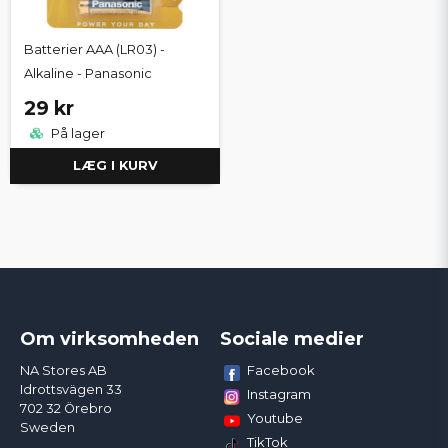
Batterier AAA (LR03) -
Alkaline - Panasonic
29 kr
På lager
LÆG I KURV
Om virksomheden
Sociale medier
Facebook
NA Stores AB
Idrottsvägen 33
Instagram
702 32 Örebro
Youtube
Sweden
TikTok