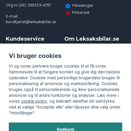
Org.nr (SE): 559333-4757
Messenger
Pinterest
E-mail:
kundtjanst@leksaksbilar.se
Kundeservice
Om Leksaksbilar.se
Kontakt
Om os
Kampagner og rabatter
Samarbejder og
Vi bruger cookies
Reklamation
Influencere
Vi og vores partnere bruger cookies til at få vores
Policy chase cars
Handelsbetingelser
hjemmeside til at fungere korrekt og give dig den bedste
Returnera
Persondatapolitik
oplevelse. Cookies med personlige brugerdata bruges til
Logga in
Cookies
personalisering af annoncer og markedsføring. Cookies
bruges også til personaliserede og ikke-personaliserede
annoncer og til andre funktioner og analyser. Læs mere i
vores
cookie policy
, og bekræft derefter dit samtykke
ved at vælge "Accepter alle" eller tilpasse dine valg under
"Indstillinger".
Godkend