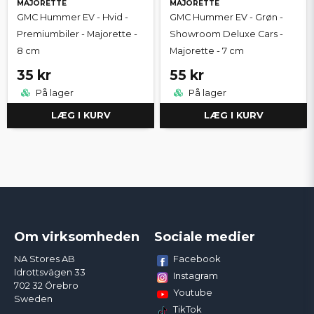
MAJORETTE
MAJORETTE
GMC Hummer EV - Hvid -
GMC Hummer EV - Grøn -
Premiumbiler - Majorette -
Showroom Deluxe Cars -
8 cm
Majorette - 7 cm
35 kr
55 kr
På lager
På lager
LÆG I KURV
LÆG I KURV
Om virksomheden
Sociale medier
Facebook
NA Stores AB
Idrottsvägen 33
Instagram
702 32 Örebro
Youtube
Sweden
TikTok