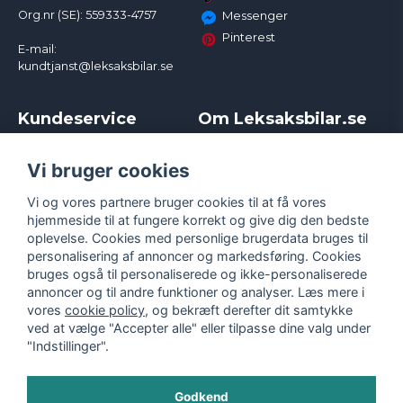
Org.nr (SE): 559333-4757
Messenger
Pinterest
E-mail:
kundtjanst@leksaksbilar.se
Kundeservice
Om Leksaksbilar.se
Kontakt
Om os
Kampagner og rabatter
Samarbejder og
Vi bruger cookies
Reklamation
Influencere
Vi og vores partnere bruger cookies til at få vores
Policy chase cars
Handelsbetingelser
hjemmeside til at fungere korrekt og give dig den bedste
Returnera
Persondatapolitik
oplevelse. Cookies med personlige brugerdata bruges til
Logga in
Cookies
personalisering af annoncer og markedsføring. Cookies
bruges også til personaliserede og ikke-personaliserede
annoncer og til andre funktioner og analyser. Læs mere i
vores
cookie policy
, og bekræft derefter dit samtykke
ved at vælge "Accepter alle" eller tilpasse dine valg under
"Indstillinger".
Godkend