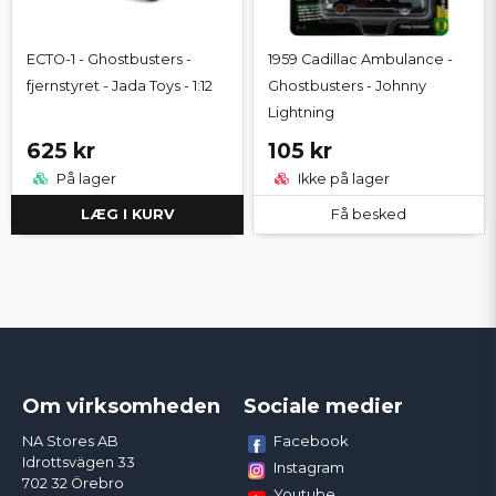
ECTO-1 - Ghostbusters -
1959 Cadillac Ambulance -
fjernstyret - Jada Toys - 1:12
Ghostbusters - Johnny
Lightning
625 kr
105 kr
På lager
Ikke på lager
LÆG I KURV
Få besked
Om virksomheden
Sociale medier
Facebook
NA Stores AB
Idrottsvägen 33
Instagram
702 32 Örebro
Youtube