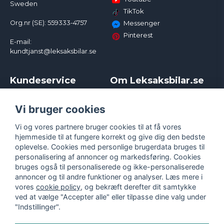
Sweden
TikTok
Org.nr (SE): 559333-4757
Messenger
Pinterest
E-mail:
kundtjanst@leksaksbilar.se
Kundeservice
Om Leksaksbilar.se
Kontakt
Om os
Kampagner og rabatter
Samarbejder og
Vi bruger cookies
Reklamation
Influencere
Vi og vores partnere bruger cookies til at få vores
Policy chase cars
Handelsbetingelser
hjemmeside til at fungere korrekt og give dig den bedste
Returnera
Persondatapolitik
oplevelse. Cookies med personlige brugerdata bruges til
Logga in
Cookies
personalisering af annoncer og markedsføring. Cookies
bruges også til personaliserede og ikke-personaliserede
annoncer og til andre funktioner og analyser. Læs mere i
vores
cookie policy
, og bekræft derefter dit samtykke
ved at vælge "Accepter alle" eller tilpasse dine valg under
"Indstillinger".