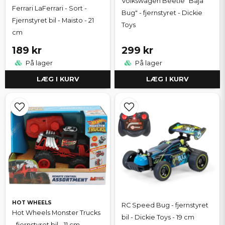
Volkswagen Beetle "Baja
Ferrari LaFerrari - Sort -
Bug" - fjernstyret - Dickie
Fjernstyret bil - Maisto - 21
Toys
cm
189 kr
299 kr
På lager
På lager
LÆG I KURV
LÆG I KURV
HOT WHEELS
RC Speed Bug - fjernstyret
Hot Wheels Monster Trucks
bil - Dickie Toys - 19 cm
- fjernstyret bil - 11 cm