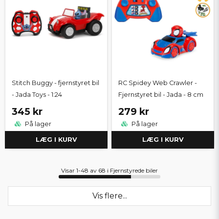
Stitch Buggy - fjernstyret bil
RC Spidey Web Crawler -
- Jada Toys - 1:24
Fjernstyret bil - Jada - 8 cm
345 kr
279 kr
På lager
På lager
LÆG I KURV
LÆG I KURV
Visar 1-48 av 68 i Fjernstyrede biler
Vis flere...