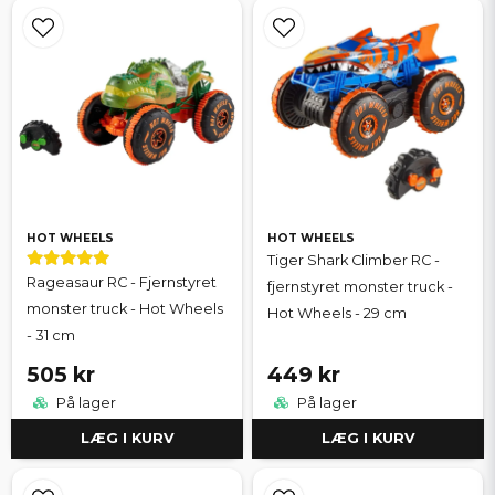
HOT WHEELS
HOT WHEELS
Tiger Shark Climber RC -
Rageasaur RC - Fjernstyret
fjernstyret monster truck -
monster truck - Hot Wheels
Hot Wheels - 29 cm
- 31 cm
505 kr
449 kr
På lager
På lager
LÆG I KURV
LÆG I KURV