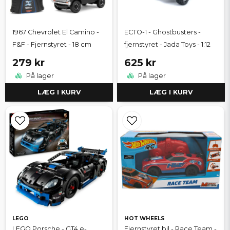
1967 Chevrolet El Camino -
ECTO-1 - Ghostbusters -
F&F - Fjernstyret - 18 cm
fjernstyret - Jada Toys - 1:12
279 kr
625 kr
På lager
På lager
LÆG I KURV
LÆG I KURV
LEGO
HOT WHEELS
LEGO Porsche - GT4 e-
Fjernstyret bil - Race Team -