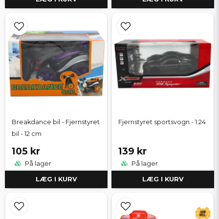
Breakdance bil - Fjernstyret
Fjernstyret sportsvogn - 1:24
bil - 12 cm
105 kr
139 kr
På lager
På lager
LÆG I KURV
LÆG I KURV