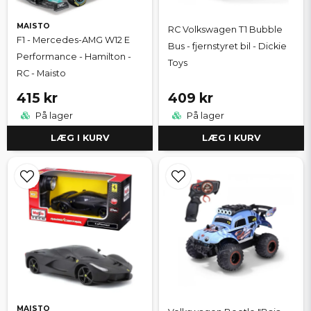
MAISTO
RC Volkswagen T1 Bubble
F1 - Mercedes-AMG W12 E
Bus - fjernstyret bil - Dickie
Performance - Hamilton -
Toys
RC - Maisto
415 kr
409 kr
På lager
På lager
LÆG I KURV
LÆG I KURV
MAISTO