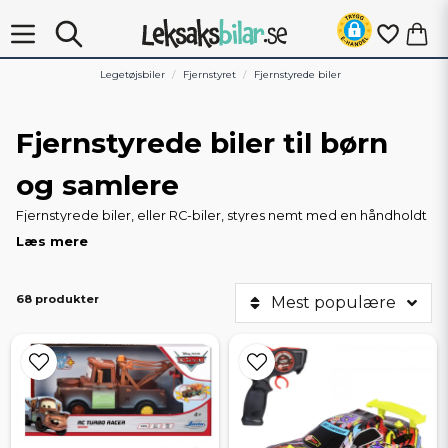
Legetøjsbiler
Fjernstyret
Fjernstyrede biler
Fjernstyrede biler til børn
og samlere
Fjernstyrede biler, eller RC-biler, styres nemt med en håndholdt
controller og fås i flere prisklasser til både begyndere og
Læs mere
entusiaster. Vi har alt fra små fjernstyrede biler til de yngste til
store fjernstyrede biler med mere kraft og avancerede
funktioner. De fleste modeller leveres "ready to run" (RTR),
68 produkter
Mest populære
hvilket betyder, at du kan begynde at køre straks efter
udpakningen - ofte er det kun batterier, der skal bruges til
styringen.
Bredt udvalg af RC-biler
Vores sortiment omfatter billige fjernstyrede biler til leg, men
også mere detaljerede modeller til samlere. Du finder driftbiler,