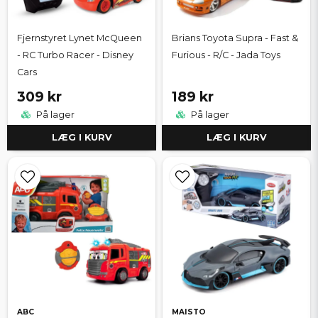
Fjernstyret Lynet McQueen
Brians Toyota Supra - Fast &
- RC Turbo Racer - Disney
Furious - R/C - Jada Toys
Cars
309 kr
189 kr
På lager
På lager
LÆG I KURV
LÆG I KURV
ABC
MAISTO