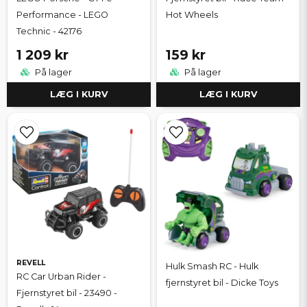
Performance - LEGO
Hot Wheels
Technic - 42176
1 209 kr
159 kr
På lager
På lager
LÆG I KURV
LÆG I KURV
REVELL
Hulk Smash RC - Hulk
RC Car Urban Rider -
fjernstyret bil - Dicke Toys
Fjernstyret bil - 23490 -