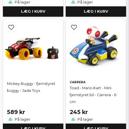
På lager
På lager
LÆG I KURV
LÆG I KURV
CARRERA
Mickey Buggy - fjernstyret
Toad - Mario Kart - Mini
buggy - Jada Toys
fjernstyret bil - Carrera - 6
cm
589 kr
245 kr
På lager
På lager
LÆG I KURV
LÆG I KURV