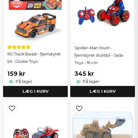
Spider-Man Stunt -
RC Track Beast - fjernstyret
fjernstyret stuntbil - Jada
bil - Dickie Toys
Toys - 16 cm
159 kr
345 kr
På lager
På lager
LÆG I KURV
LÆG I KURV