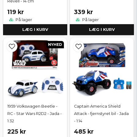
Revell - 14 cm
119 kr
339 kr
På lager
På lager
LÆG I KURV
LÆG I KURV
NYHED
1959 Volkswagen Beetle -
Captain America Shield
RC - Star Wars R2D2 - Jada -
Attack - fjernstyret bil - Jada
1:32
- 1:14
225 kr
485 kr