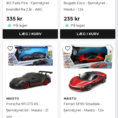
IRC Felix Fire - Fjernstyret
Bugatti Divo - fjernstyret -
brandbil fra 2 år - ABC
Maisto - 1:24
335 kr
235 kr
På lager
På lager
LÆG I KURV
LÆG I KURV
MAISTO
MAISTO
Porsche 911 GT3 RS -
Ferrari SF90 Stradale -
fjernstyret bil - Maisto - 21
fjernstyret - Maisto - 1:24
cm