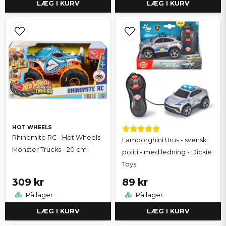
LÆG I KURV
LÆG I KURV
HOT WHEELS
Rhinomite RC - Hot Wheels
Lamborghini Urus - svensk
Monster Trucks - 20 cm
politi - med ledning - Dickie
Toys
309 kr
89 kr
På lager
På lager
LÆG I KURV
LÆG I KURV