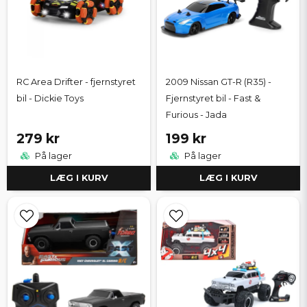
RC Area Drifter - fjernstyret
2009 Nissan GT-R (R35) -
bil - Dickie Toys
Fjernstyret bil - Fast &
Furious - Jada
279 kr
199 kr
På lager
På lager
LÆG I KURV
LÆG I KURV