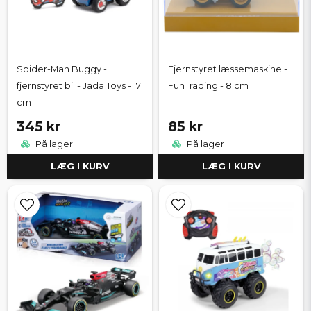
Spider-Man Buggy -
Fjernstyret læssemaskine -
fjernstyret bil - Jada Toys - 17
FunTrading - 8 cm
cm
345 kr
85 kr
På lager
På lager
LÆG I KURV
LÆG I KURV