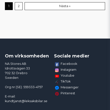
1
2
Nästa »
Om virksomheden
Sociale medier
Facebook
NA Stores AB
Idrottsvägen 33
Instagram
702 32 Örebro
Youtube
Sweden
TikTok
Org.nr (SE): 559333-4757
Messenger
Pinterest
E-mail:
kundtjanst@leksaksbilar.se