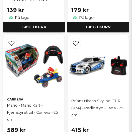
139 kr
179 kr
På lager
På lager
LÆG I KURV
LÆG I KURV
CARRERA
Brians Nissan Skyline GT-R
Mario - Mario Kart -
(R34) - Radiostyd - Jada - 29
Fjernstyret bil - Carrera - 25
cm
cm
589 kr
415 kr