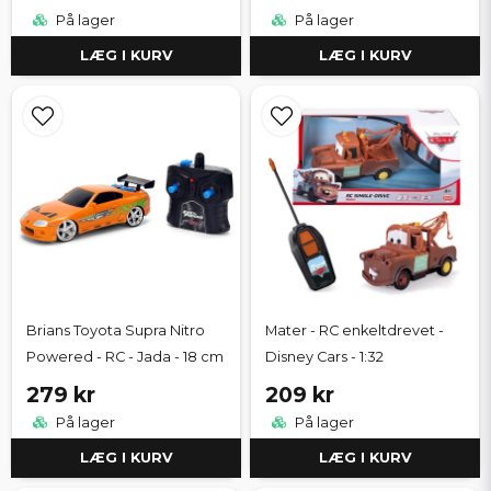
På lager
På lager
LÆG I KURV
LÆG I KURV
Brians Toyota Supra Nitro
Mater - RC enkeltdrevet -
Powered - RC - Jada - 18 cm
Disney Cars - 1:32
279 kr
209 kr
På lager
På lager
LÆG I KURV
LÆG I KURV