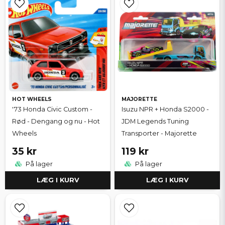
HOT WHEELS
MAJORETTE
'73 Honda Civic Custom -
Isuzu NPR + Honda S2000 -
Rød - Dengang og nu - Hot
JDM Legends Tuning
Wheels
Transporter - Majorette
35 kr
119 kr
På lager
På lager
LÆG I KURV
LÆG I KURV