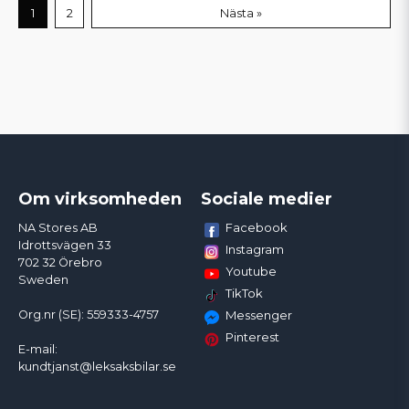
1
2
Nästa »
Om virksomheden
Sociale medier
Facebook
NA Stores AB
Idrottsvägen 33
Instagram
702 32 Örebro
Youtube
Sweden
TikTok
Org.nr (SE): 559333-4757
Messenger
Pinterest
E-mail:
kundtjanst@leksaksbilar.se