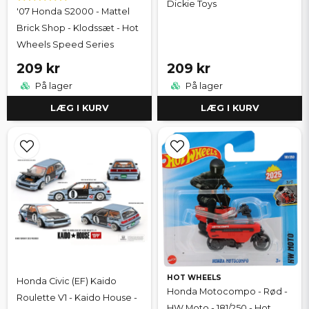
Dickie Toys
'07 Honda S2000 - Mattel
Brick Shop - Klodssæt - Hot
Wheels Speed Series
209 kr
209 kr
På lager
På lager
LÆG I KURV
LÆG I KURV
HOT WHEELS
Honda Civic (EF) Kaido
Honda Motocompo - Rød -
Roulette V1 - Kaido House -
HW Moto - 181/250 - Hot