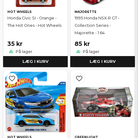
HOT WHEELS
MAJORETTE
Honda Civic SI - Orange -
1995 Honda NSX-R GT -
The Hot Ones - Hot Wheels
Collection Series -
Majorette - 1:64
35 kr
85 kr
På lager
På lager
LÆG I KURV
LÆG I KURV
HOT WHEELS
GREENLIGHT