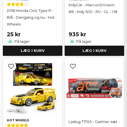
IndyCar - Marcus Ericsson
2018 Honda Civic Type R -
#8 - Indy 500 - RV - GL - 1:18
Blå - Dengang og nu - Hot
Wheels
25 kr
935 kr
På lager
På lager
LÆG I KURV
LÆG I KURV
HOT WHEELS
Ladog T1700 - Gartner-sæt -