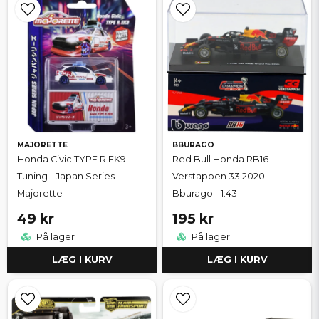
MAJORETTE
BBURAGO
Honda Civic TYPE R EK9 -
Red Bull Honda RB16
Tuning - Japan Series -
Verstappen 33 2020 -
Majorette
Bburago - 1:43
49 kr
195 kr
På lager
På lager
LÆG I KURV
LÆG I KURV