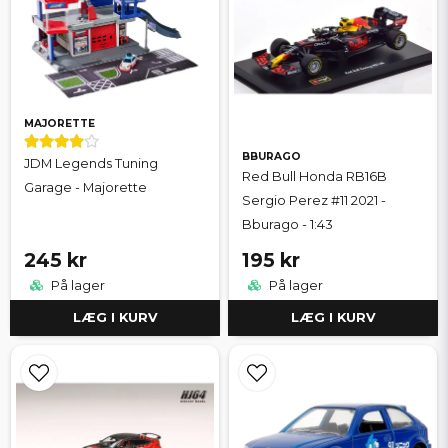
MAJORETTE
BBURAGO
JDM Legends Tuning
Red Bull Honda RB16B
Garage - Majorette
Sergio Perez #11 2021 -
Bburago - 1:43
245 kr
195 kr
På lager
På lager
LÆG I KURV
LÆG I KURV