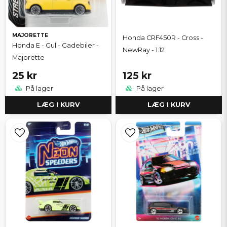
MAJORETTE
Honda CRF450R - Cross -
Honda E - Gul - Gadebiler -
NewRay - 1:12
Majorette
25 kr
125 kr
På lager
På lager
LÆG I KURV
LÆG I KURV