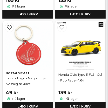
165 kr
155 kr
På lager
På lager
LÆG I KURV
LÆG I KURV
NOSTALGIC-ART
Honda Civic Type R FL5 - Gul
Honda Logo - Nøglering -
- Pop Race - 1:64
Nostalgisk kunst
49 kr
139 kr
På lager
På lager
LÆG I KURV
LÆG I KURV