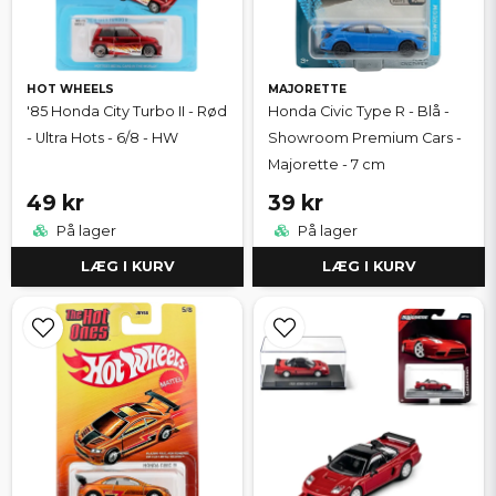
HOT WHEELS
MAJORETTE
'85 Honda City Turbo II - Rød
Honda Civic Type R - Blå -
- Ultra Hots - 6/8 - HW
Showroom Premium Cars -
Majorette - 7 cm
49 kr
39 kr
På lager
På lager
LÆG I KURV
LÆG I KURV