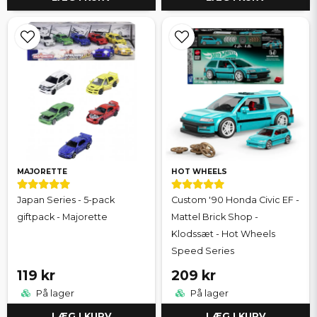
MAJORETTE
HOT WHEELS
Japan Series - 5-pack
Custom '90 Honda Civic EF -
giftpack - Majorette
Mattel Brick Shop -
Klodssæt - Hot Wheels
Speed Series
119 kr
209 kr
På lager
På lager
LÆG I KURV
LÆG I KURV