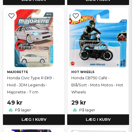
MAJORETTE
HOT WHEELS
Honda Civic Type R EK9 -
Honda CB750 Café -
Hvid - JDM Legends -
Blå/Sort - Moto Motos - Hot
Majorette - 7 cm
Wheels
49 kr
29 kr
På lager
På lager
LÆG I KURV
LÆG I KURV