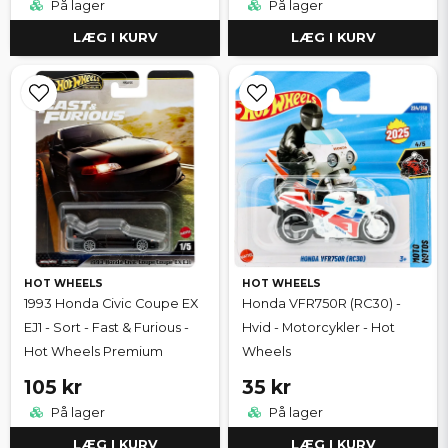
På lager
På lager
LÆG I KURV
LÆG I KURV
HOT WHEELS
HOT WHEELS
1993 Honda Civic Coupe EX
Honda VFR750R (RC30) -
EJ1 - Sort - Fast & Furious -
Hvid - Motorcykler - Hot
Hot Wheels Premium
Wheels
105 kr
35 kr
På lager
På lager
LÆG I KURV
LÆG I KURV