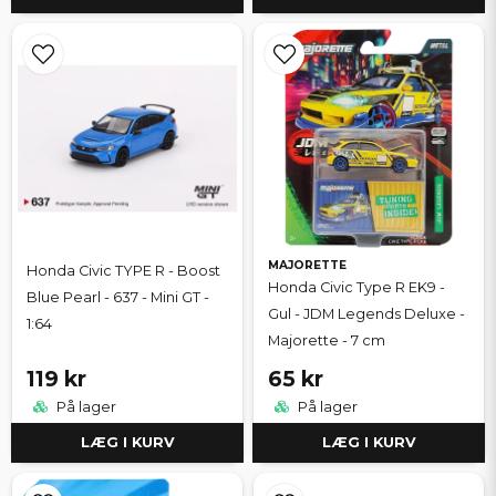
MAJORETTE
Honda Civic TYPE R - Boost
Honda Civic Type R EK9 -
Blue Pearl - 637 - Mini GT -
Gul - JDM Legends Deluxe -
1:64
Majorette - 7 cm
119 kr
65 kr
På lager
På lager
LÆG I KURV
LÆG I KURV