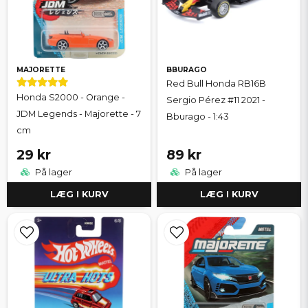
MAJORETTE
BBURAGO
Red Bull Honda RB16B
Honda S2000 - Orange -
Sergio Pérez #11 2021 -
JDM Legends - Majorette - 7
Bburago - 1:43
cm
29 kr
89 kr
På lager
På lager
LÆG I KURV
LÆG I KURV