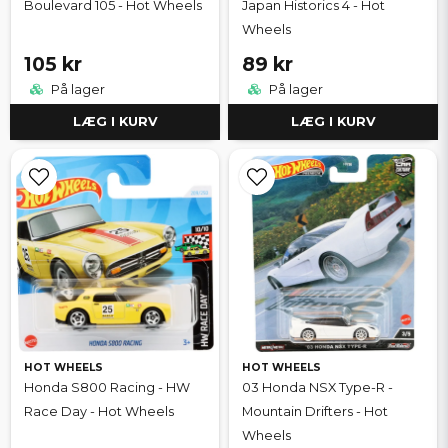
Boulevard 105 - Hot Wheels
Japan Historics 4 - Hot
Wheels
105 kr
89 kr
På lager
På lager
LÆG I KURV
LÆG I KURV
HOT WHEELS
HOT WHEELS
Honda S800 Racing - HW
03 Honda NSX Type-R -
Race Day - Hot Wheels
Mountain Drifters - Hot
Wheels