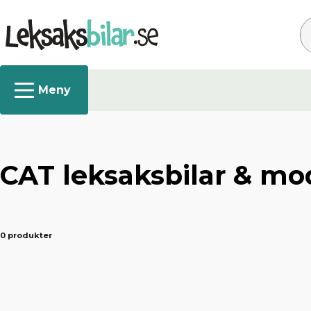
Sø
CAT leksaksbilar & mod
0 produkter