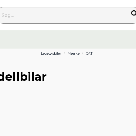
g...
Legetøjsbiler
Mærke
CAT
ellbilar