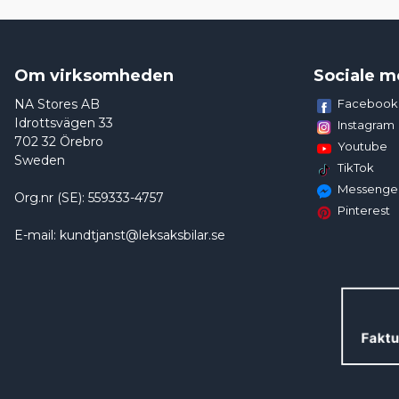
Om virksomheden
Sociale m
NA Stores AB
Facebook
Idrottsvägen 33
Instagram
702 32 Örebro
Youtube
Sweden
TikTok
Messenge
Org.nr (SE): 559333-4757
Pinterest
E-mail: kundtjanst@leksaksbilar.se