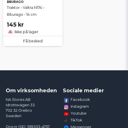
BBURAGO
Traktor - Valtra N174 -
Bburago - 14 cm
145 kr
Ikke på lager
Få besked
Om virksomheden
Sociale medier
Facebook
NA Stores AB
Idrottsvägen 33
Instagram
702 32 Örebro
Youtube
Sweden
TikTok
Org.nr (SE): 559333-4757
Messenger