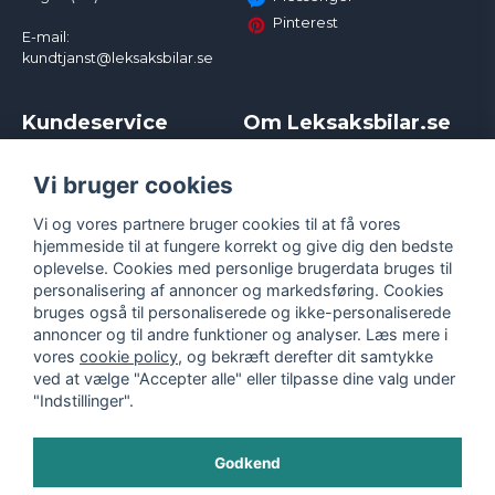
Pinterest
E-mail:
kundtjanst@leksaksbilar.se
Kundeservice
Om Leksaksbilar.se
Kontakt
Om os
Kampagner og rabatter
Samarbejder og
Vi bruger cookies
Reklamation
Influencere
Vi og vores partnere bruger cookies til at få vores
Policy chase cars
Handelsbetingelser
hjemmeside til at fungere korrekt og give dig den bedste
Returnera
Persondatapolitik
oplevelse. Cookies med personlige brugerdata bruges til
Logga in
Cookies
personalisering af annoncer og markedsføring. Cookies
bruges også til personaliserede og ikke-personaliserede
annoncer og til andre funktioner og analyser. Læs mere i
vores
cookie policy
, og bekræft derefter dit samtykke
ved at vælge "Accepter alle" eller tilpasse dine valg under
"Indstillinger".
Godkend