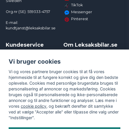
Sweden
TikTok
Org.nr (SE): 559333-4757
Messenger
Pinterest
E-mail:
kundtjanst@leksaksbilar.se
Kundeservice
Om Leksaksbilar.se
Kontakt
Om os
Kampagner og rabatter
Samarbejder og
Vi bruger cookies
Reklamation
Influencere
Vi og vores partnere bruger cookies til at få vores
Policy chase cars
Handelsbetingelser
hjemmeside til at fungere korrekt og give dig den bedste
Returnera
Persondatapolitik
oplevelse. Cookies med personlige brugerdata bruges til
Logga in
Cookies
personalisering af annoncer og markedsføring. Cookies
bruges også til personaliserede og ikke-personaliserede
annoncer og til andre funktioner og analyser. Læs mere i
vores
cookie policy
, og bekræft derefter dit samtykke
ved at vælge "Accepter alle" eller tilpasse dine valg under
"Indstillinger".