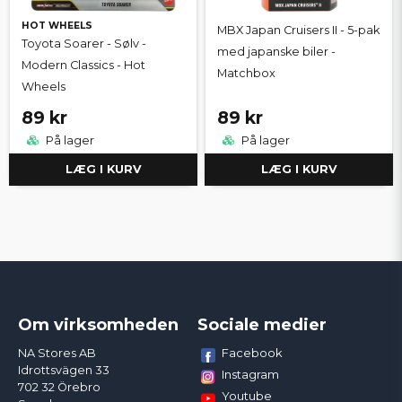
HOT WHEELS
MBX Japan Cruisers II - 5-pak
Toyota Soarer - Sølv -
med japanske biler -
Modern Classics - Hot
Matchbox
Wheels
89 kr
89 kr
På lager
På lager
LÆG I KURV
LÆG I KURV
Om virksomheden
Sociale medier
Facebook
NA Stores AB
Idrottsvägen 33
Instagram
702 32 Örebro
Youtube