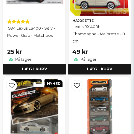
MAJORETTE
Lexus RX 400h -
1994 Lexus LS400 - Sølv -
Champagne - Majorette - 8
Power Grab - Matchbox
cm
25 kr
49 kr
På lager
På lager
LÆG I KURV
LÆG I KURV
NYHED