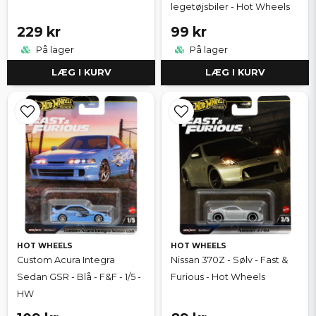
legetøjsbiler - Hot Wheels
229 kr
99 kr
På lager
På lager
LÆG I KURV
LÆG I KURV
HOT WHEELS
HOT WHEELS
Custom Acura Integra
Nissan 370Z - Sølv - Fast &
Sedan GSR - Blå - F&F - 1/5 -
Furious - Hot Wheels
HW