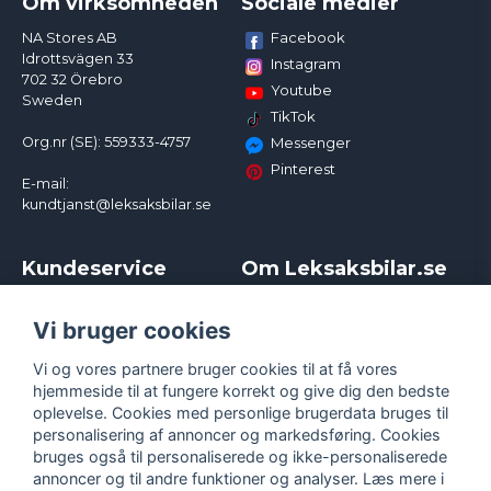
Om virksomheden
Sociale medier
Facebook
NA Stores AB
Idrottsvägen 33
Instagram
702 32 Örebro
Youtube
Sweden
TikTok
Org.nr (SE): 559333-4757
Messenger
Pinterest
E-mail:
kundtjanst@leksaksbilar.se
Kundeservice
Om Leksaksbilar.se
Kontakt
Om os
Kampagner og rabatter
Samarbejder og
Vi bruger cookies
Reklamation
Influencere
Vi og vores partnere bruger cookies til at få vores
Policy chase cars
Handelsbetingelser
hjemmeside til at fungere korrekt og give dig den bedste
Returnera
Persondatapolitik
oplevelse. Cookies med personlige brugerdata bruges til
Logga in
Cookies
personalisering af annoncer og markedsføring. Cookies
bruges også til personaliserede og ikke-personaliserede
annoncer og til andre funktioner og analyser. Læs mere i