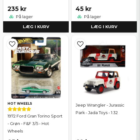
235 kr
45 kr
På lager
På lager
LÆG I KURV
LÆG I KURV
HOT WHEELS
Jeep Wrangler - Jurassic
Park - Jada Toys - 1:32
1972 Ford Gran Torino Sport
- Grøn - F&F 3/5 - Hot
Wheels