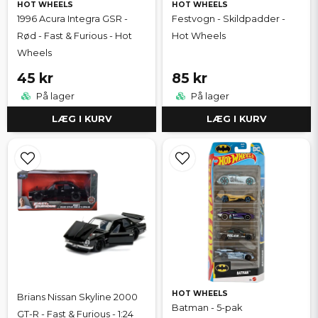
HOT WHEELS
HOT WHEELS
1996 Acura Integra GSR -
Festvogn - Skildpadder -
Rød - Fast & Furious - Hot
Hot Wheels
Wheels
45 kr
85 kr
På lager
På lager
LÆG I KURV
LÆG I KURV
HOT WHEELS
Brians Nissan Skyline 2000
Batman - 5-pak
GT-R - Fast & Furious - 1:24