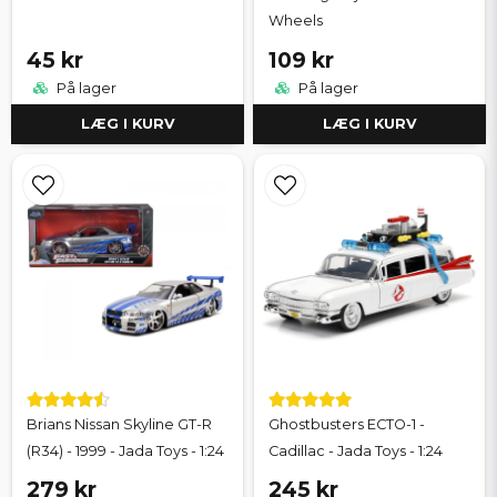
Wheels
45 kr
109 kr
På lager
På lager
LÆG I KURV
LÆG I KURV
Brians Nissan Skyline GT-R
Ghostbusters ECTO-1 -
(R34) - 1999 - Jada Toys - 1:24
Cadillac - Jada Toys - 1:24
279 kr
245 kr