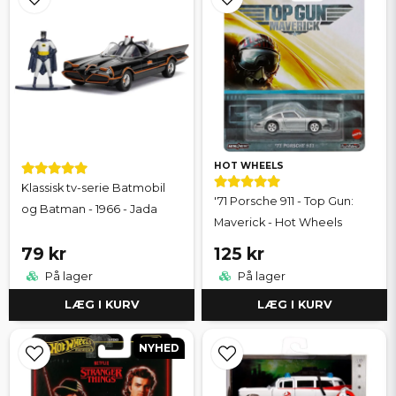
HOT WHEELS
Klassisk tv-serie Batmobil
'71 Porsche 911 - Top Gun:
og Batman - 1966 - Jada
Maverick - Hot Wheels
79 kr
125 kr
På lager
På lager
LÆG I KURV
LÆG I KURV
NYHED