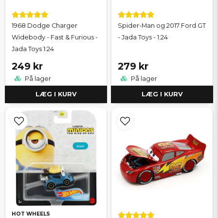
1968 Dodge Charger
Spider-Man og 2017 Ford GT
Widebody - Fast & Furious -
- Jada Toys - 1:24
Jada Toys 1:24
249 kr
279 kr
På lager
På lager
LÆG I KURV
LÆG I KURV
HOT WHEELS