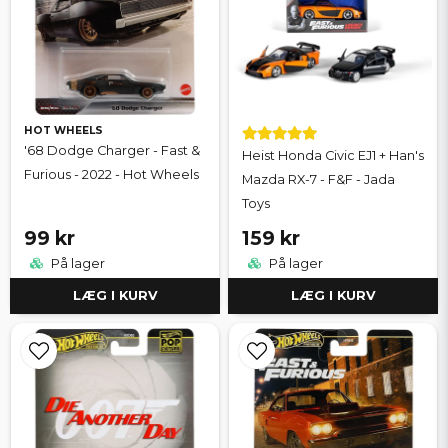
HOT WHEELS
'68 Dodge Charger - Fast &
Heist Honda Civic EJ1 + Han's
Furious - 2022 - Hot Wheels
Mazda RX-7 - F&F - Jada
Toys
99 kr
159 kr
På lager
På lager
LÆG I KURV
LÆG I KURV