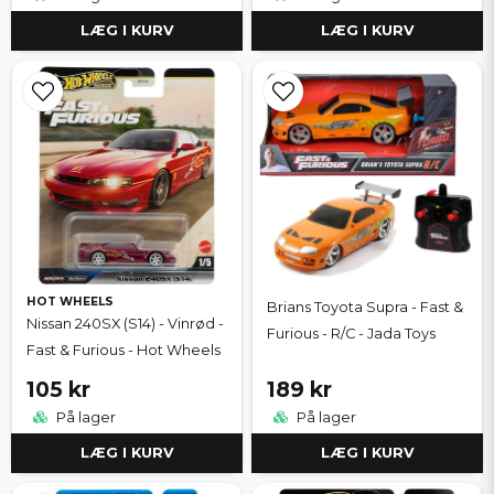
LÆG I KURV
LÆG I KURV
HOT WHEELS
Brians Toyota Supra - Fast &
Nissan 240SX (S14) - Vinrød -
Furious - R/C - Jada Toys
Fast & Furious - Hot Wheels
105 kr
189 kr
På lager
På lager
LÆG I KURV
LÆG I KURV