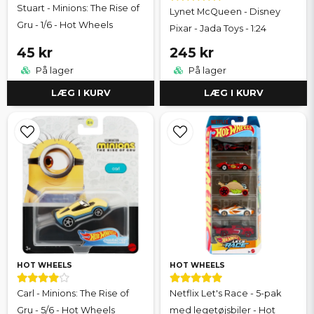
Stuart - Minions: The Rise of
Lynet McQueen - Disney
Gru - 1/6 - Hot Wheels
Pixar - Jada Toys - 1:24
45 kr
245 kr
På lager
På lager
LÆG I KURV
LÆG I KURV
HOT WHEELS
HOT WHEELS
Carl - Minions: The Rise of
Netflix Let's Race - 5-pak
Gru - 5/6 - Hot Wheels
med legetøjsbiler - Hot