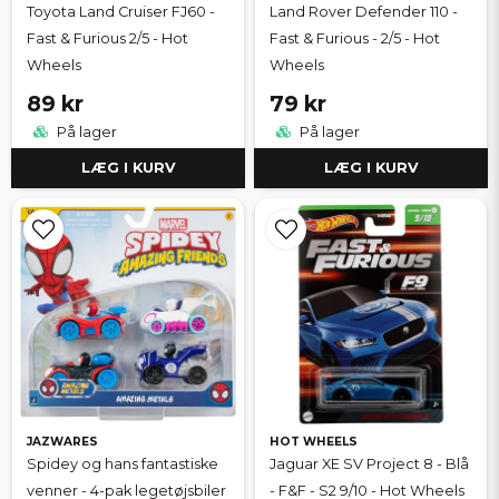
Toyota Land Cruiser FJ60 -
Land Rover Defender 110 -
Fast & Furious 2/5 - Hot
Fast & Furious - 2/5 - Hot
Wheels
Wheels
89 kr
79 kr
På lager
På lager
LÆG I KURV
LÆG I KURV
JAZWARES
HOT WHEELS
Spidey og hans fantastiske
Jaguar XE SV Project 8 - Blå
venner - 4-pak legetøjsbiler
- F&F - S2 9/10 - Hot Wheels