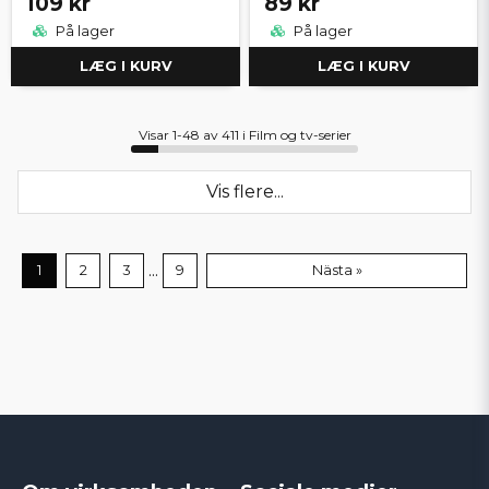
109 kr
89 kr
På lager
På lager
LÆG I KURV
LÆG I KURV
Visar 1-48 av 411 i Film og tv-serier
Vis flere...
...
1
2
3
9
Nästa »