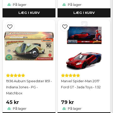
På lager
På lager
LÆG I KURV
LÆG I KURV
1936 Auburn Speedster 851 -
Marvel Spider-Man 2017
Indiana Jones - PG -
Ford GT - Jada Toys - 1:32
Matchbox
45 kr
79 kr
På lager
På lager