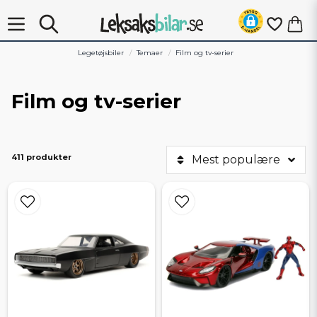
Legetøjsbiler
Temaer
Film og tv-serier
Film og tv-serier
411 produkter
Mest populære