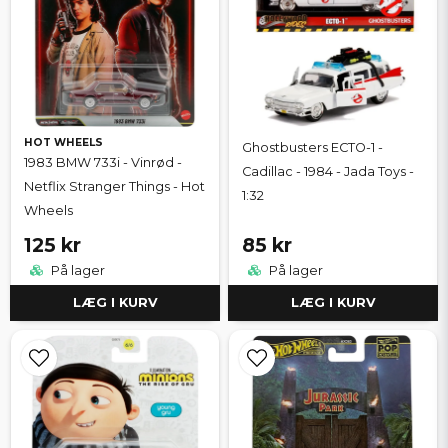
HOT WHEELS
Ghostbusters ECTO-1 -
1983 BMW 733i - Vinrød -
Cadillac - 1984 - Jada Toys -
Netflix Stranger Things - Hot
1:32
Wheels
125 kr
85 kr
På lager
På lager
LÆG I KURV
LÆG I KURV