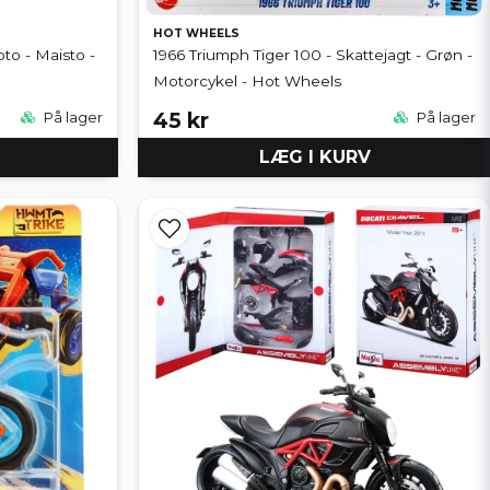
HOT WHEELS
o - Maisto -
1966 Triumph Tiger 100 - Skattejagt - Grøn -
Motorcykel - Hot Wheels
45 kr
På lager
På lager
LÆG I KURV