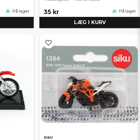
35 kr
På lager
På lager
LÆG I KURV
SIKU