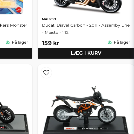
MAISTO
ckers Monster
Ducati Diavel Carbon - 2011 - Assemby Line
- Maisto - 1:12
159 kr
På lager
På lager
LÆG I KURV