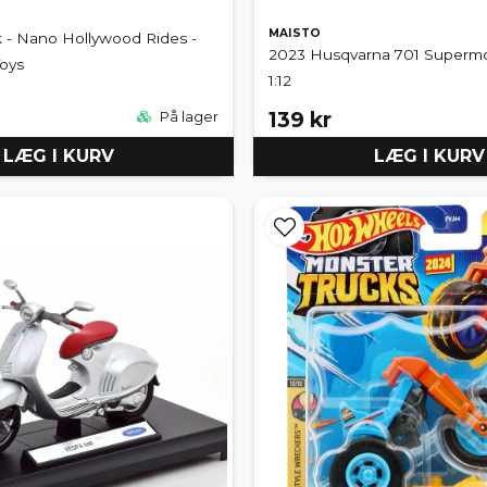
MAISTO
 - Nano Hollywood Rides -
2023 Husqvarna 701 Supermot
Toys
1:12
139 kr
På lager
LÆG I KURV
LÆG I KURV