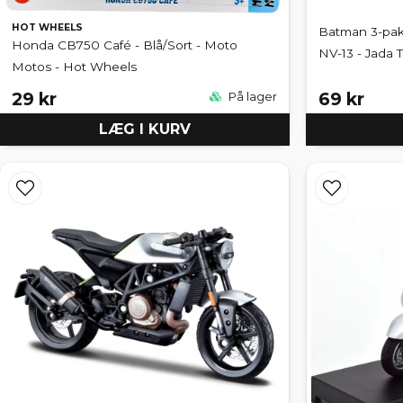
HOT WHEELS
Batman 3-pak
Honda CB750 Café - Blå/Sort - Moto
NV-13 - Jada 
Motos - Hot Wheels
29 kr
69 kr
På lager
LÆG I KURV