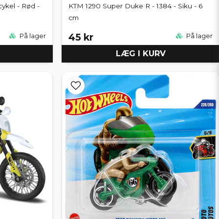
kel - Rød -
KTM 1290 Super Duke R - 1384 - Siku - 6
cm
45 kr
På lager
På lager
LÆG I KURV