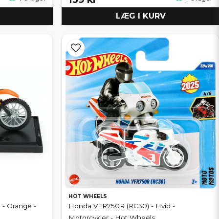
LÆG I KURV
HOT WHEELS
 - Orange -
Honda VFR750R (RC30) - Hvid -
Motorcykler - Hot Wheels