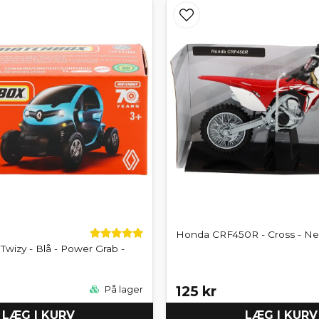
Honda CRF450R - Cross - New
Twizy - Blå - Power Grab -
125 kr
På lager
LÆG I KURV
LÆG I KURV