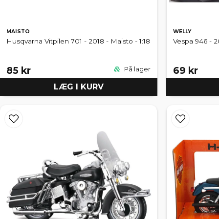
MAISTO
WELLY
Husqvarna Vitpilen 701 - 2018 - Maisto - 1:18
Vespa 946 - 20
85 kr
69 kr
På lager
LÆG I KURV