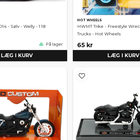
HOT WHEELS
14 - Sølv - Welly - 1:18
HWMT Trike - Freestyle Wre
Trucks - Hot Wheels
65 kr
På lager
LÆG I KURV
LÆG I KURV