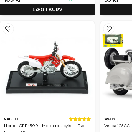
LÆG I KURV
MAISTO
WELLY
Honda CRF450R - Motocrosscykel - Rød -
Vespa 125CC - 