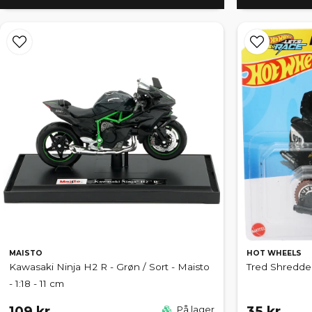
MAISTO
HOT WHEELS
Kawasaki Ninja H2 R - Grøn / Sort - Maisto
Tred Shredde
- 1:18 - 11 cm
109 kr
35 kr
På lager