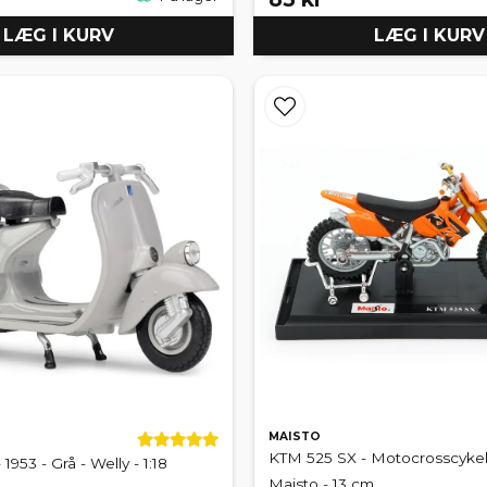
LÆG I KURV
LÆG I KURV
MAISTO
KTM 525 SX - Motocrosscykel
1953 - Grå - Welly - 1:18
Maisto - 13 cm