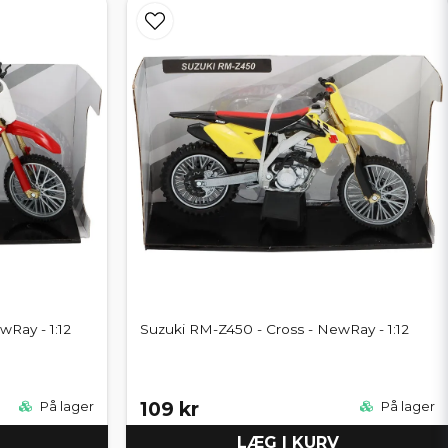
Ray - 1:12
Suzuki RM-Z450 - Cross - NewRay - 1:12
109 kr
På lager
På lager
LÆG I KURV