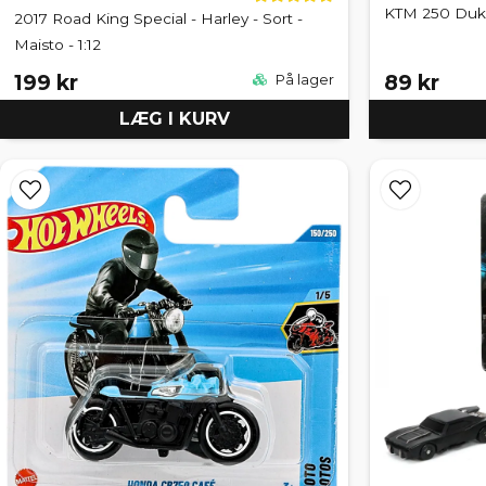
KTM 250 Duke
2017 Road King Special - Harley - Sort -
Maisto - 1:12
199 kr
89 kr
På lager
LÆG I KURV