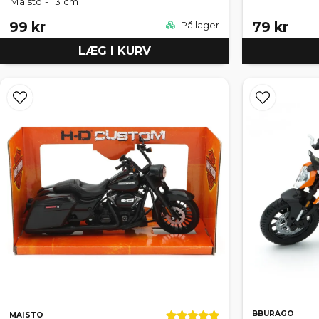
Maisto - 13 cm
99 kr
79 kr
På lager
LÆG I KURV
BBURAGO
MAISTO