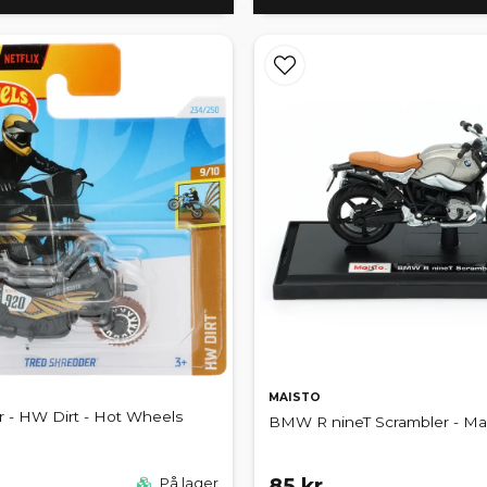
MAISTO
r - HW Dirt - Hot Wheels
BMW R nineT Scrambler - Mais
85 kr
På lager