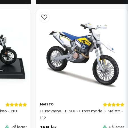
MAISTO
to - 1:18
Husqvarna FE 501 - Cross model - Maisto -
1:12
159 kr
På lager
På lager