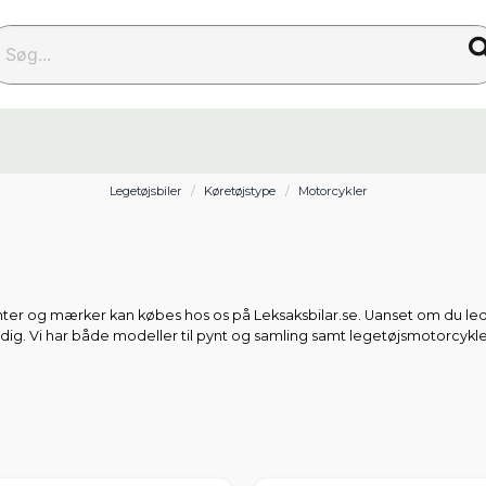
g...
Legetøjsbiler
Køretøjstype
Motorcykler
enter og mærker kan købes hos os på Leksaksbilar.se. Uanset om du lede
 dig. Vi har både modeller til pynt og samling samt legetøjsmotorcykle