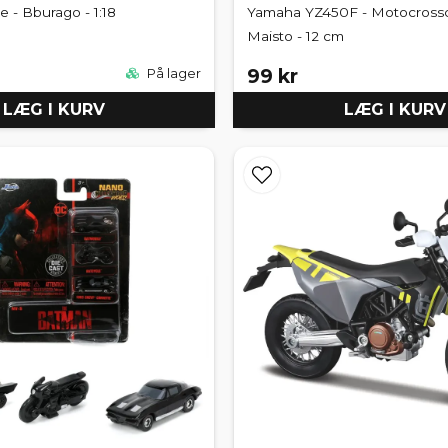
 - Bburago - 1:18
Yamaha YZ450F - Motocrosscy
Maisto - 12 cm
99 kr
På lager
LÆG I KURV
LÆG I KURV