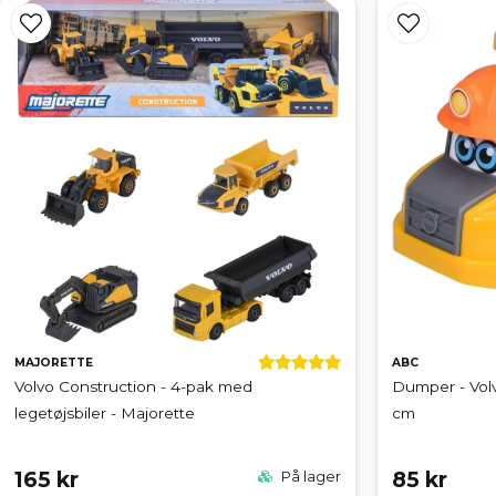
MAJORETTE
ABC
Volvo Construction - 4-pak med
Dumper - Volv
legetøjsbiler - Majorette
cm
165 kr
85 kr
På lager