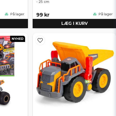
- 25 cm
99 kr
På lager
På lager
LÆG I KURV
NYHED