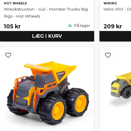
HOT WHEELS
WIKING
Wreckstruction - Gul - Monster Trucks Big
Volvo N10 - D
Rigs - Hot Wheels
105 kr
209 kr
På lager
LÆG I KURV