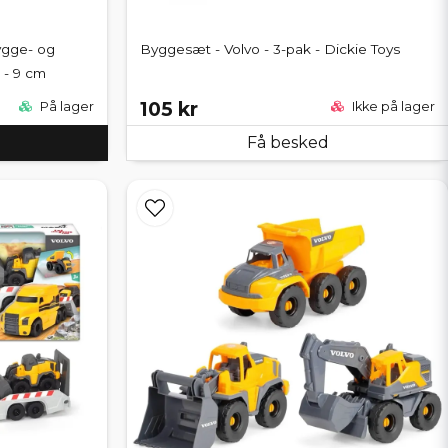
ygge- og
Byggesæt - Volvo - 3-pak - Dickie Toys
 - 9 cm
105 kr
På lager
Ikke på lager
Få besked