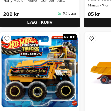
Harry Hauler - Volvo - Dumper - ABC
Maisto - 7 cm
209 kr
85 kr
På lager
LÆG I KURV
NYHED