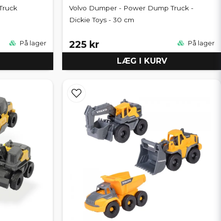
 Truck
Volvo Dumper - Power Dump Truck -
Dickie Toys - 30 cm
225 kr
På lager
På lager
LÆG I KURV