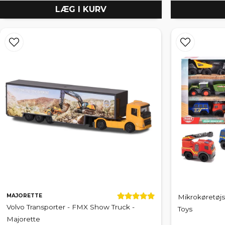
LÆG I KURV
MAJORETTE
Mikrokøretøjs
Volvo Transporter - FMX Show Truck -
Toys
Majorette