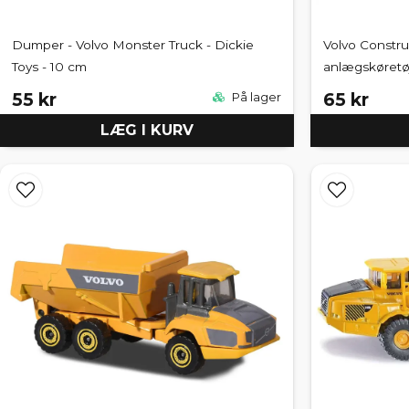
Dumper - Volvo Monster Truck - Dickie
Volvo Constru
Toys - 10 cm
anlægskøretøj
55 kr
65 kr
På lager
LÆG I KURV