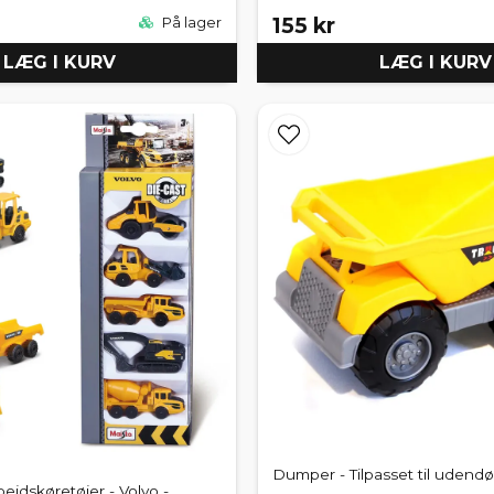
155 kr
På lager
LÆG I KURV
LÆG I KURV
Dumper - Tilpasset til udendør
ejdskøretøjer - Volvo -