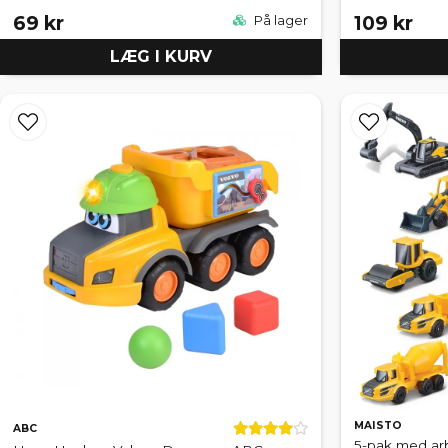
69 kr
109 kr
På lager
LÆG I KURV
MAISTO
ABC
5-pak med arb