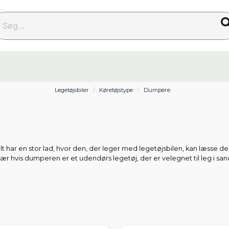
g...
Legetøjsbiler
Køretøjstype
Dumpere
ar en stor lad, hvor den, der leger med legetøjsbilen, kan læsse den m
sær hvis dumperen er et udendørs legetøj, der er velegnet til leg i s