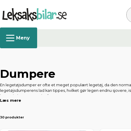
Sø
Dumpere
En legetøjsdumper er ofte et meget populært legetøj, da den normalt h
legetøjsdumperens lad kan tippes, hvilket gør legen endnu sjovere, i
legetøjsdumpere nedenfor.
Læs mere
30 produkter