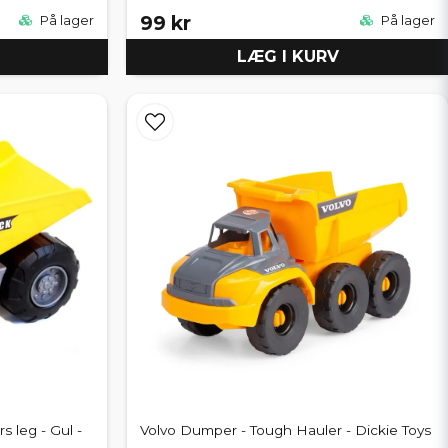
99 kr
På lager
På lager
LÆG I KURV
s leg - Gul -
Volvo Dumper - Tough Hauler - Dickie Toys