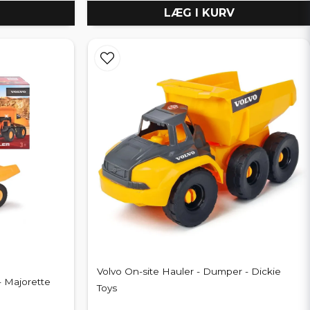
LÆG I KURV
Volvo On-site Hauler - Dumper - Dickie
- Majorette
Toys