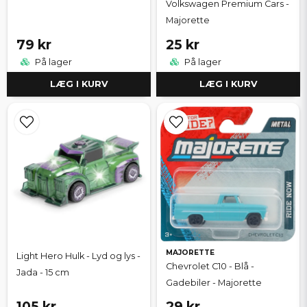
Volkswagen Premium Cars -
Majorette
79 kr
25 kr
På lager
På lager
LÆG I KURV
LÆG I KURV
MAJORETTE
Light Hero Hulk - Lyd og lys -
Chevrolet C10 - Blå -
Jada - 15 cm
Gadebiler - Majorette
105 kr
29 kr