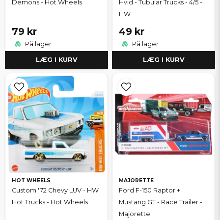
Demons - Hot Wheels
Hvid - Tubular Trucks - 4/5 -
HW
79 kr
49 kr
På lager
På lager
LÆG I KURV
LÆG I KURV
HOT WHEELS
MAJORETTE
Custom '72 Chevy LUV - HW
Ford F-150 Raptor +
Hot Trucks - Hot Wheels
Mustang GT - Race Trailer -
Majorette