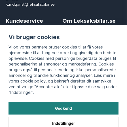
kundtjanst@leksaksbilar.se
Kundeservice
Om Leksaksbilar.se
Kontakt
Om os
Kampagner og rabatter
Samarbejder og
Vi bruger cookies
Reklamation
Influencere
Vi og vores partnere bruger cookies til at få vores
Policy chase cars
Handelsbetingelser
hjemmeside til at fungere korrekt og give dig den bedste
Returnera
Persondatapolitik
oplevelse. Cookies med personlige brugerdata bruges til
Logga in
Cookies
personalisering af annoncer og markedsføring. Cookies
bruges også til personaliserede og ikke-personaliserede
annoncer og til andre funktioner og analyser. Læs mere i
vores
cookie policy
, og bekræft derefter dit samtykke
ved at vælge "Accepter alle" eller tilpasse dine valg under
"Indstillinger".
Godkend
©
2026
- Leksaksbilar.se
Indstillinger