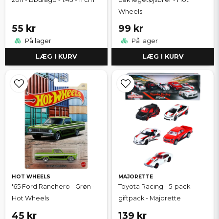
Wheels
55 kr
99 kr
På lager
På lager
LÆG I KURV
LÆG I KURV
HOT WHEELS
MAJORETTE
'65 Ford Ranchero - Grøn -
Toyota Racing - 5-pack
Hot Wheels
giftpack - Majorette
45 kr
139 kr