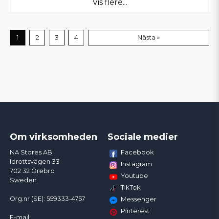
Vis flere...
1
2
3
4
Nästa »
Om virksomheden
Sociale medier
Facebook
NA Stores AB
Idrottsvägen 33
Instagram
702 32 Örebro
Youtube
Sweden
TikTok
Org.nr (SE): 559333-4757
Messenger
Pinterest
E-mail: