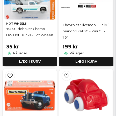
HOT WHEELS
Chevrolet Silverado Dually i
'63 Studebaker Champ -
brand V1 KAIDO - Mini GT -
HW Hot Trucks - Hot Wheels
1:64
35 kr
199 kr
På lager
På lager
LÆG I KURV
LÆG I KURV