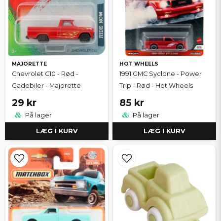
MAJORETTE
HOT WHEELS
Chevrolet C10 - Rød -
1991 GMC Syclone - Power
Gadebiler - Majorette
Trip - Rød - Hot Wheels
29 kr
85 kr
På lager
På lager
LÆG I KURV
LÆG I KURV