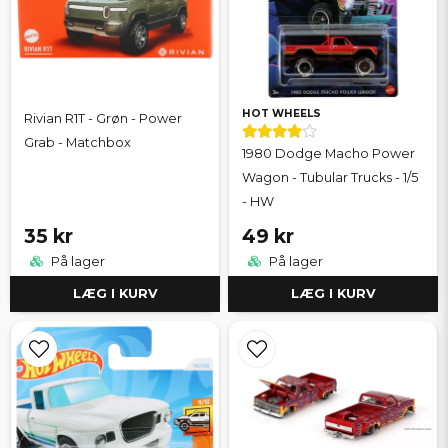
HOT WHEELS
Rivian R1T - Grøn - Power
Grab - Matchbox
1980 Dodge Macho Power
Wagon - Tubular Trucks - 1/5
- HW
35 kr
49 kr
På lager
På lager
LÆG I KURV
LÆG I KURV