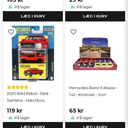
På lager
På lager
LÆG I KURV
LÆG I KURV
Mercedes-Benz X-Klasse -
2020 RAM Rebel - Rød -
1:42 - Kinsmart - Sort
Samlere - Matchbox
119 kr
65 kr
På lager
På lager
LÆG I KURV
LÆG I KURV