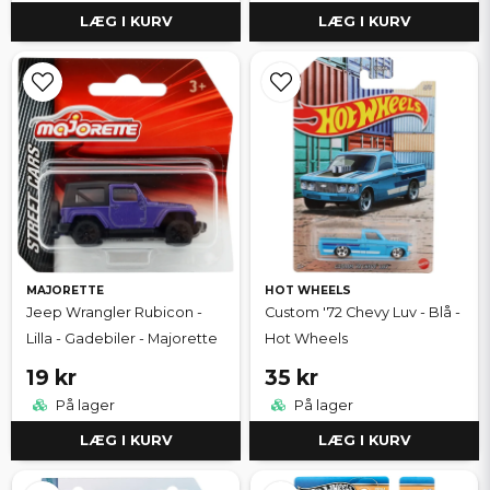
LÆG I KURV
LÆG I KURV
MAJORETTE
HOT WHEELS
Jeep Wrangler Rubicon -
Custom '72 Chevy Luv - Blå -
Lilla - Gadebiler - Majorette
Hot Wheels
19 kr
35 kr
På lager
På lager
LÆG I KURV
LÆG I KURV