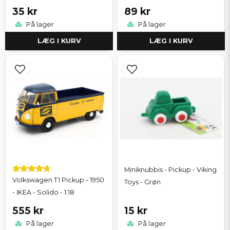
35 kr
89 kr
På lager
På lager
LÆG I KURV
LÆG I KURV
Miniknubbis - Pickup - Viking
Volkswagen T1 Pickup - 1950
Toys - Grøn
- IKEA - Solido - 1:18
555 kr
15 kr
På lager
På lager