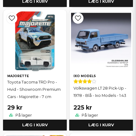
LÆG I KURV
LÆG I KURV
MAJORETTE
IXO MODELS
Toyota Tacoma TRD Pro -
Volkswagen LT 28 Pick-Up -
Hvid - Showroom Premium
1978 - Blå - Ixo Models - 1:43
Cars - Majorette - 7 cm
29 kr
225 kr
På lager
På lager
LÆG I KURV
LÆG I KURV