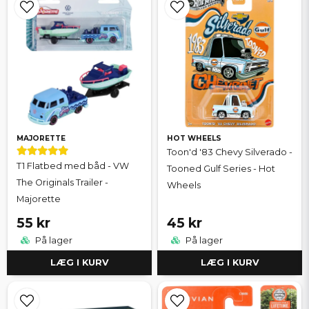
MAJORETTE
HOT WHEELS
Toon'd '83 Chevy Silverado -
T1 Flatbed med båd - VW
Tooned Gulf Series - Hot
The Originals Trailer -
Wheels
Majorette
55 kr
45 kr
På lager
På lager
LÆG I KURV
LÆG I KURV