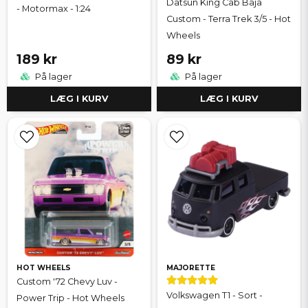
Datsun King Cab Baja
- Motormax - 1:24
Custom - Terra Trek 3/5 - Hot
Wheels
189 kr
89 kr
På lager
På lager
LÆG I KURV
LÆG I KURV
HOT WHEELS
MAJORETTE
Custom '72 Chevy Luv -
Volkswagen T1 - Sort -
Power Trip - Hot Wheels