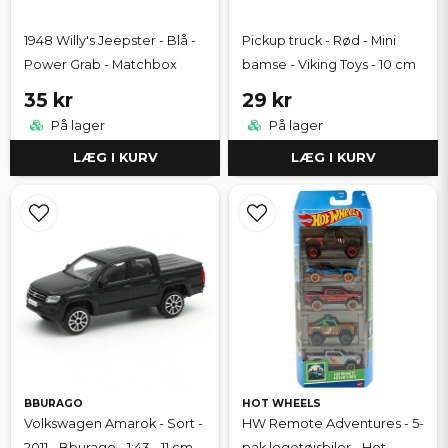
1948 Willy's Jeepster - Blå -
Pickup truck - Rød - Mini
Power Grab - Matchbox
bamse - Viking Toys - 10 cm
35 kr
29 kr
På lager
På lager
LÆG I KURV
LÆG I KURV
BBURAGO
HOT WHEELS
Volkswagen Amarok - Sort -
HW Remote Adventures - 5-
2011 - Bburago - 1:43 - 11 cm
pak legetøjsbiler - Hot