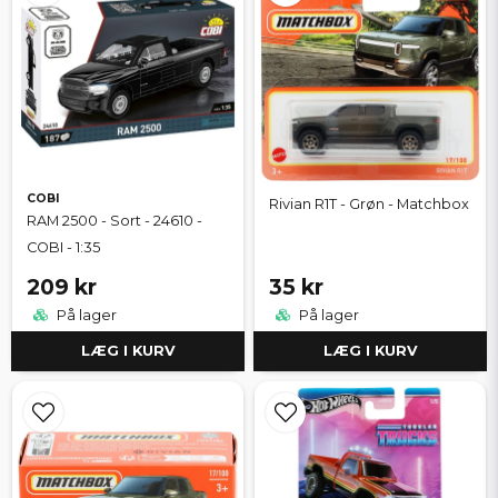
COBI
Rivian R1T - Grøn - Matchbox
RAM 2500 - Sort - 24610 -
COBI - 1:35
209 kr
35 kr
På lager
På lager
LÆG I KURV
LÆG I KURV