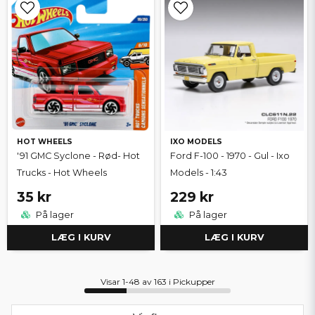
HOT WHEELS
IXO MODELS
'91 GMC Syclone - Rød- Hot
Ford F-100 - 1970 - Gul - Ixo
Trucks - Hot Wheels
Models - 1:43
35 kr
229 kr
På lager
På lager
LÆG I KURV
LÆG I KURV
Visar 1-48 av 163 i Pickupper