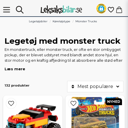
Legetøjsbiler
Køretøjstype
Monster Trucks
Legetøj med monster truck
En monstertruck, eller monster truck, er ofte en stor ombygget
pickup, der er blevet udstyret med blandt andet store hjul, en
stor motor og en kraftig affjedring til at absorbere alle stød efter
blandt andet lange og høje spring, som monster trucks er kendt
Læs mere
for i deres shows og konkurrencer, som for eksempel Monster
Jam. Monster trucks er populære legetøjsbiler hos børn både
som små legetøjsbiler og større varianter. Inden for
132 produkter
Mest populære
radiostyrede biler er monster trucks en populær kategori for
dem, der vil have en radiostyret bil, der kan køre på ujævne og
udfordrende overflader.
NYHED
Monster Jam - favoritterne fra arenaen
Monster Jam er en af de mest berømte begivenheder inden for
monster trucks. I vores sortiment finder du populært Monster