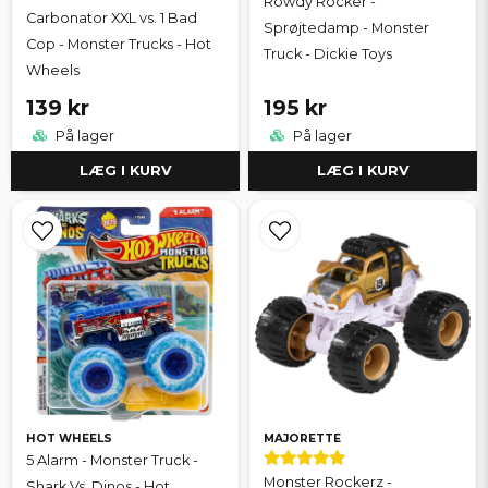
Rowdy Rocker -
Carbonator XXL vs. 1 Bad
Sprøjtedamp - Monster
Cop - Monster Trucks - Hot
Truck - Dickie Toys
Wheels
139 kr
195 kr
På lager
På lager
LÆG I KURV
LÆG I KURV
HOT WHEELS
MAJORETTE
5 Alarm - Monster Truck -
Monster Rockerz -
Shark Vs. Dinos - Hot