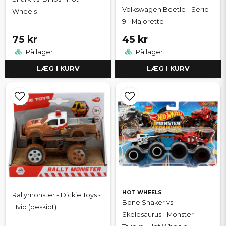
Volkswagen Beetle - Serie
Wheels
9 - Majorette
75 kr
45 kr
På lager
På lager
LÆG I KURV
LÆG I KURV
HOT WHEELS
Rallymonster - Dickie Toys -
Bone Shaker vs.
Hvid (beskidt)
Skelesaurus - Monster