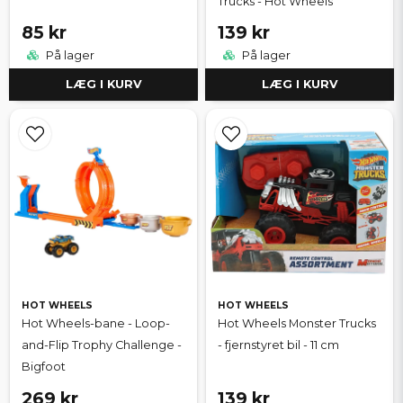
Trucks - Hot Wheels
85 kr
139 kr
På lager
På lager
LÆG I KURV
LÆG I KURV
HOT WHEELS
HOT WHEELS
Hot Wheels-bane - Loop-
Hot Wheels Monster Trucks
and-Flip Trophy Challenge -
- fjernstyret bil - 11 cm
Bigfoot
269 kr
139 kr