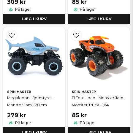
309 kr
85 kr
På lager
På lager
LÆG I KURV
LÆG I KURV
SPIN MASTER
SPIN MASTER
Megalodon - fjernstyret -
El Toro Loco - Monster Jam -
Monster Jam - 20 cm
Monster Truck - 1:64
279 kr
85 kr
På lager
På lager
LÆG I KURV
LÆG I KURV