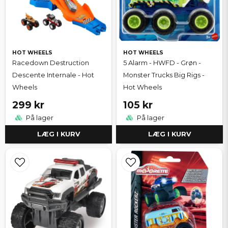
HOT WHEELS
HOT WHEELS
Racedown Destruction
5 Alarm - HWFD - Grøn -
Descente Internale - Hot
Monster Trucks Big Rigs -
Wheels
Hot Wheels
299 kr
105 kr
På lager
På lager
LÆG I KURV
LÆG I KURV