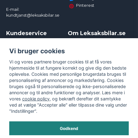
Pinterest
E-mail:
kundtjanst@leksaksbilar.se
Kundeservice
Om Leksaksbilar.se
Kontakt
Om os
Kampagner og rabatter
Samarbejder og
Vi bruger cookies
Reklamation
Influencere
Vi og vores partnere bruger cookies til at få vores
Policy chase cars
Handelsbetingelser
hjemmeside til at fungere korrekt og give dig den bedste
Returnera
Persondatapolitik
oplevelse. Cookies med personlige brugerdata bruges til
Logga in
Cookies
personalisering af annoncer og markedsføring. Cookies
bruges også til personaliserede og ikke-personaliserede
annoncer og til andre funktioner og analyser. Læs mere i
vores
cookie policy
, og bekræft derefter dit samtykke
ved at vælge "Accepter alle" eller tilpasse dine valg under
"Indstillinger".
Godkend