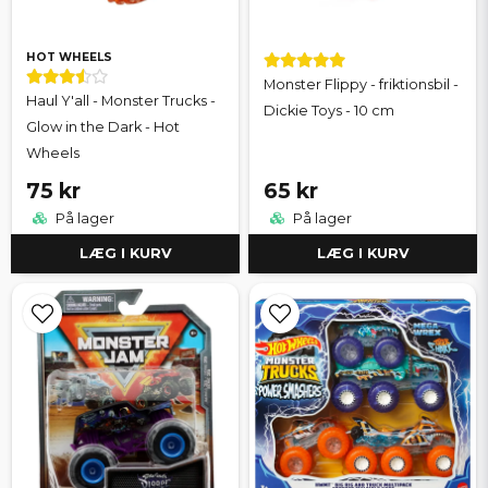
HOT WHEELS
Monster Flippy - friktionsbil -
Haul Y'all - Monster Trucks -
Dickie Toys - 10 cm
Glow in the Dark - Hot
Wheels
75 kr
65 kr
På lager
På lager
LÆG I KURV
LÆG I KURV