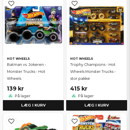
HOT WHEELS
HOT WHEELS
Batman vs. Jokeren -
Trophy Champions - Hot
Monster Trucks - Hot
Wheels Monster Trucks -
Wheels
stor pakke
139 kr
415 kr
På lager
På lager
LÆG I KURV
LÆG I KURV