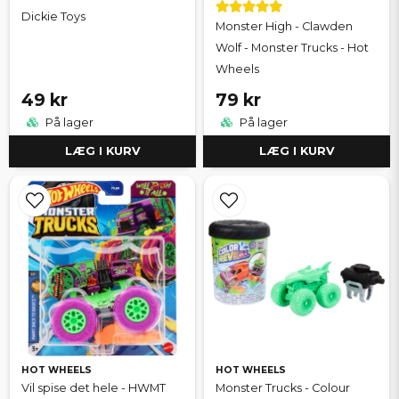
Dickie Toys
Monster High - Clawden
Wolf - Monster Trucks - Hot
Wheels
49 kr
79 kr
På lager
På lager
LÆG I KURV
LÆG I KURV
HOT WHEELS
HOT WHEELS
Vil spise det hele - HWMT
Monster Trucks - Colour