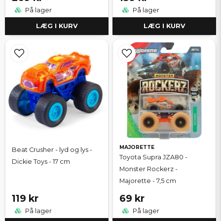
På lager
På lager
LÆG I KURV
LÆG I KURV
MAJORETTE
Beat Crusher - lyd og lys -
Toyota Supra JZA80 -
Dickie Toys - 17 cm
Monster Rockerz -
Majorette - 7,5 cm
119 kr
69 kr
På lager
På lager