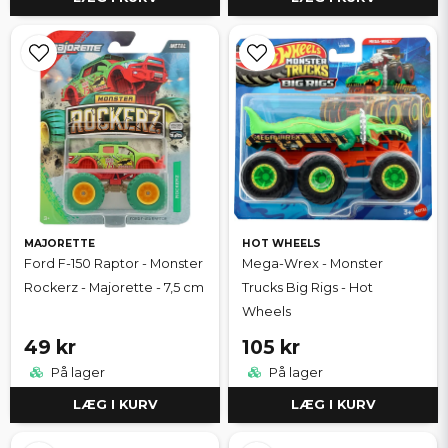
MAJORETTE
HOT WHEELS
Ford F-150 Raptor - Monster
Mega-Wrex - Monster
Rockerz - Majorette - 7,5 cm
Trucks Big Rigs - Hot
Wheels
49 kr
105 kr
På lager
På lager
LÆG I KURV
LÆG I KURV