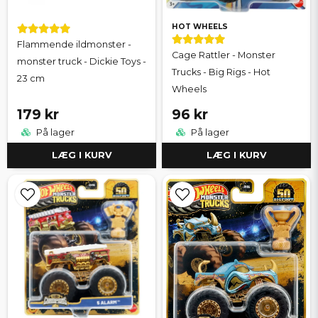
HOT WHEELS
Flammende ildmonster -
Cage Rattler - Monster
monster truck - Dickie Toys -
Trucks - Big Rigs - Hot
23 cm
Wheels
179 kr
96 kr
På lager
På lager
LÆG I KURV
LÆG I KURV