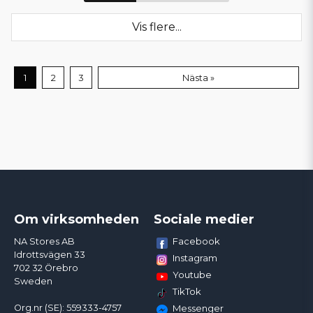
Vis flere...
1
2
3
Nästa »
Om virksomheden
Sociale medier
Facebook
NA Stores AB
Idrottsvägen 33
Instagram
702 32 Örebro
Youtube
Sweden
TikTok
Org.nr (SE): 559333-4757
Messenger