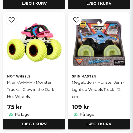
LÆG I KURV
LÆG I KURV
HOT WHEELS
SPIN MASTER
Piran-AHHHH - Monster
Megalodon - Monster Jam -
Trucks - Glow in the Dark -
Light up Wheels Truck - 12
Hot Wheels
cm
75 kr
109 kr
På lager
På lager
LÆG I KURV
LÆG I KURV