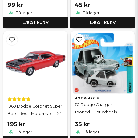
99 kr
45 kr
På lager
På lager
LÆG I KURV
LÆG I KURV
HOT WHEELS
70 Dodge Charger -
1969 Dodge Coronet Super
Tooned - Hot Wheels
Bee - Rød - Motormax - 1:24
195 kr
35 kr
På lager
På lager