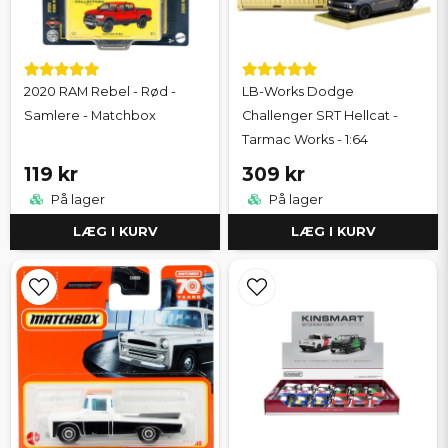
2020 RAM Rebel - Rød -
LB-Works Dodge
Samlere - Matchbox
Challenger SRT Hellcat -
Tarmac Works - 1:64
119 kr
309 kr
På lager
På lager
LÆG I KURV
LÆG I KURV