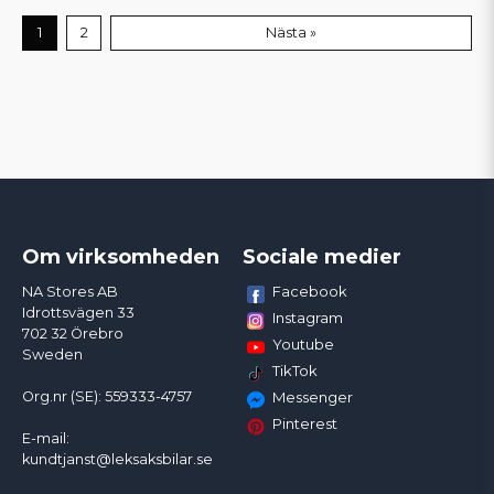
1
2
Nästa »
Om virksomheden
Sociale medier
Facebook
NA Stores AB
Idrottsvägen 33
Instagram
702 32 Örebro
Youtube
Sweden
TikTok
Org.nr (SE): 559333-4757
Messenger
Pinterest
E-mail:
kundtjanst@leksaksbilar.se