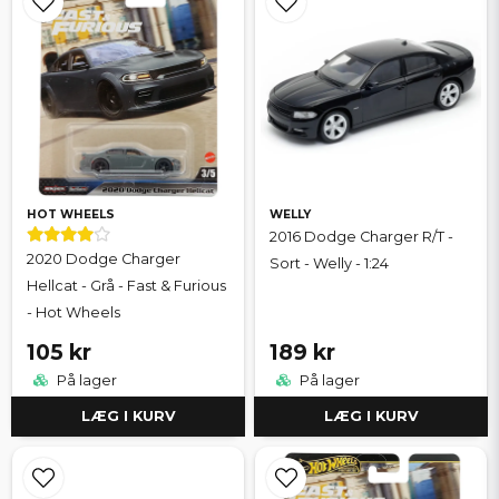
HOT WHEELS
WELLY
2016 Dodge Charger R/T -
2020 Dodge Charger
Sort - Welly - 1:24
Hellcat - Grå - Fast & Furious
- Hot Wheels
105 kr
189 kr
På lager
På lager
LÆG I KURV
LÆG I KURV