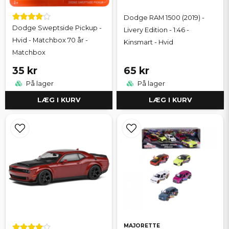
Dodge RAM 1500 (2019) -
Dodge Sweptside Pickup -
Livery Edition - 1:46 -
Hvid - Matchbox 70 år -
Kinsmart - Hvid
Matchbox
35 kr
65 kr
På lager
På lager
LÆG I KURV
LÆG I KURV
MAJORETTE