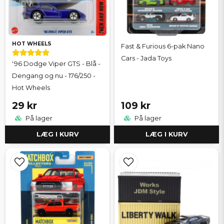
HOT WHEELS
Fast & Furious 6-pak Nano
Cars - Jada Toys
'96 Dodge Viper GTS - Blå -
Dengang og nu - 176/250 -
Hot Wheels
29 kr
109 kr
På lager
På lager
LÆG I KURV
LÆG I KURV