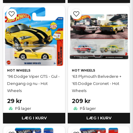
HOT WHEELS
HOT WHEELS
'96 Dodge Viper GTS - Gul -
'63 Plymouth Belvedere +
Dengang og nu - Hot
'65 Dodge Coronet - Hot
Wheels
Wheels
29 kr
209 kr
På lager
På lager
LÆG I KURV
LÆG I KURV