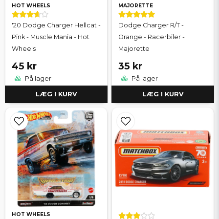
HOT WHEELS
MAJORETTE
'20 Dodge Charger Hellcat -
Dodge Charger R/T -
Pink - Muscle Mania - Hot
Orange - Racerbiler -
Wheels
Majorette
45 kr
35 kr
På lager
På lager
LÆG I KURV
LÆG I KURV
HOT WHEELS