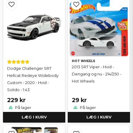
HOT WHEELS
2013 SRT Viper - Hvid -
Dodge Challenger SRT
Dengang og nu - 214/250 -
Hellcat Redeye Widebody
Hot Wheels
Custom - 2020 - Hvid -
Solido - 1:43
229 kr
29 kr
På lager
På lager
LÆG I KURV
LÆG I KURV