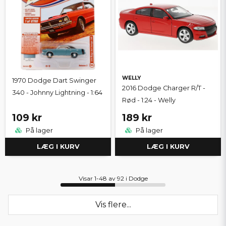
WELLY
1970 Dodge Dart Swinger
2016 Dodge Charger R/T -
340 - Johnny Lightning - 1:64
Rød - 1:24 - Welly
109 kr
189 kr
På lager
På lager
LÆG I KURV
LÆG I KURV
Visar 1-48 av 92 i Dodge
Vis flere...