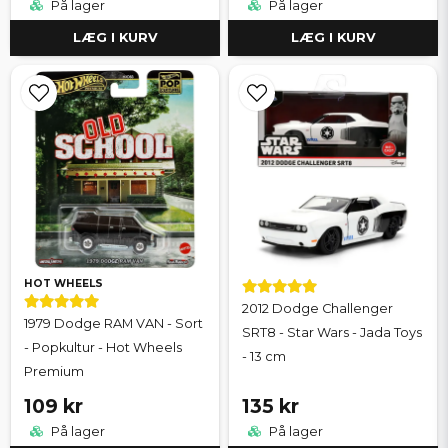
På lager
På lager
LÆG I KURV
LÆG I KURV
HOT WHEELS
2012 Dodge Challenger
1979 Dodge RAM VAN - Sort
SRT8 - Star Wars - Jada Toys
- Popkultur - Hot Wheels
- 13 cm
Premium
109 kr
135 kr
På lager
På lager