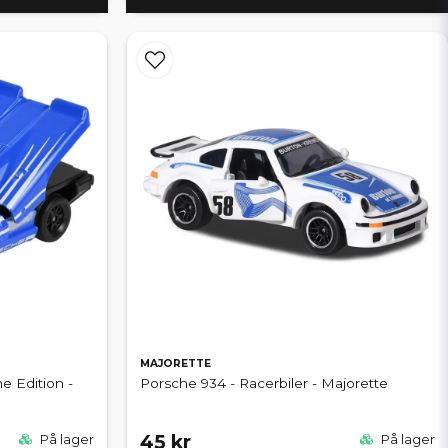
MAJORETTE
e Edition -
Porsche 934 - Racerbiler - Majorette
45 kr
På lager
På lager