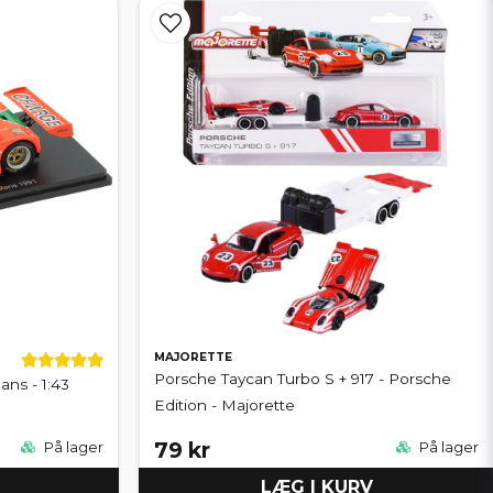
MAJORETTE
Porsche Taycan Turbo S + 917 - Porsche
ans - 1:43
Edition - Majorette
79 kr
På lager
På lager
LÆG I KURV