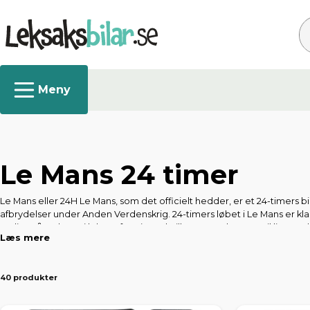
Sø
Le Mans 24 timer
Le Mans eller 24H Le Mans, som det officielt hedder, er et 24-timers b
afbrydelser under Anden Verdenskrig. 24-timers løbet i Le Mans er 
muligt på en bane i løbet af 24 timer, hvilket normalt svarer til lige 
Læs mere
Den bilproducent, der har vundet flest sejre i Le Mans siden starten, e
vi gerne tilbyde dig et bredt udvalg af sportsvogne med Le Mans-tema,
40 produkter