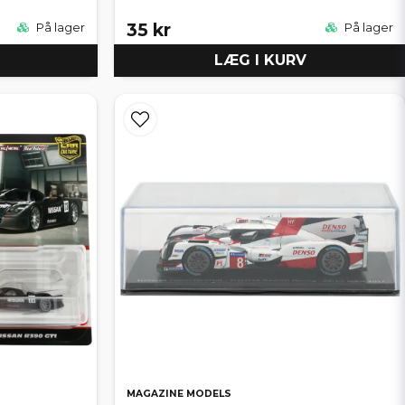
35 kr
På lager
På lager
LÆG I KURV
MAGAZINE MODELS