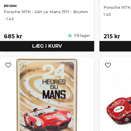
BRUMM
Porsche 917K 
Porsche 917K - 24h Le Mans 1971 - Brumm
1:43
- 1:43
685 kr
215 kr
På lager
LÆG I KURV