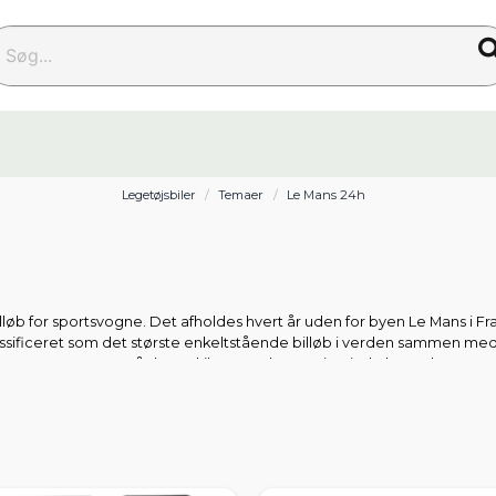
g...
Legetøjsbiler
Temaer
Le Mans 24h
illøb for sportsvogne. Det afholdes hvert år uden for byen Le Mans i Fr
klassificeret som det største enkeltstående billøb i verden sammen 
under 400 omgange på den 13 kilometer lange Circuit de la Sarthe.
r Porsche med 19 sejre i skrivende stund (august 2022), og derefter følg
 både legetøjsbiler og modeller, der afspejler de rigtige Le Mans-bile