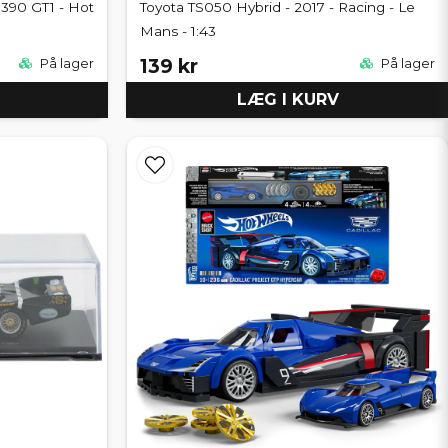
R390 GT1 - Hot
Toyota TS050 Hybrid - 2017 - Racing - Le
Mans - 1:43
139 kr
På lager
På lager
LÆG I KURV