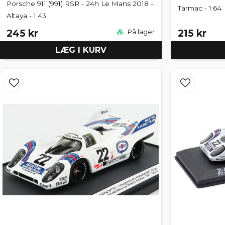
Porsche 911 (991) RSR - 24h Le Mans 2018 -
Tarmac - 1:64
Altaya - 1:43
245 kr
215 kr
På lager
LÆG I KURV