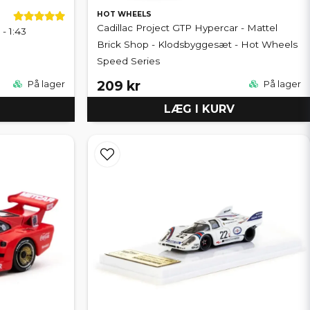
HOT WHEELS
Cadillac Project GTP Hypercar - Mattel
- 1:43
Brick Shop - Klodsbyggesæt - Hot Wheels
Speed Series
209 kr
På lager
På lager
LÆG I KURV