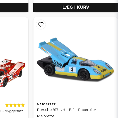
LÆG I KURV
MAJORETTE
Porsche 917 KH - Blå - Racerbiler -
0 - byggesæt
Majorette