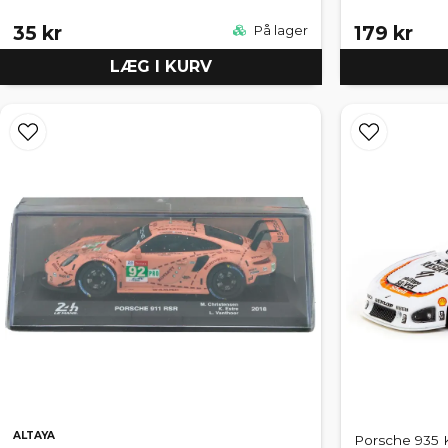
35 kr
179 kr
På lager
LÆG I KURV
ALTAYA
Porsche 935 