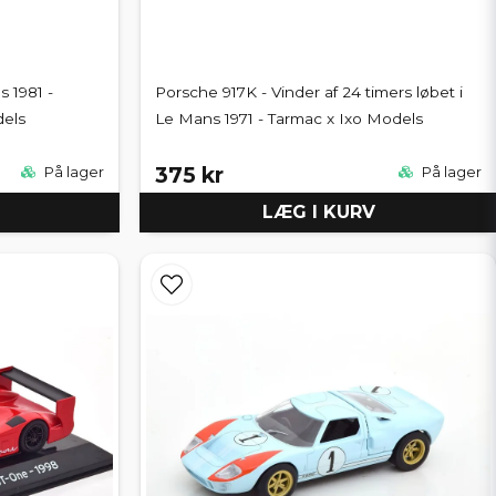
 1981 -
Porsche 917K - Vinder af 24 timers løbet i
els
Le Mans 1971 - Tarmac x Ixo Models
375 kr
På lager
På lager
LÆG I KURV