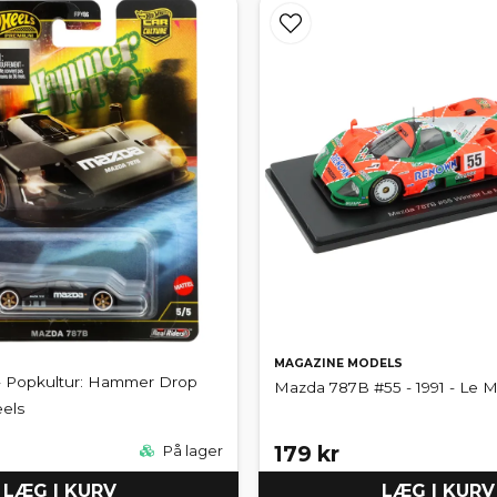
MAGAZINE MODELS
 Popkultur: Hammer Drop
Mazda 787B #55 - 1991 - Le M
eels
179 kr
På lager
LÆG I KURV
LÆG I KURV