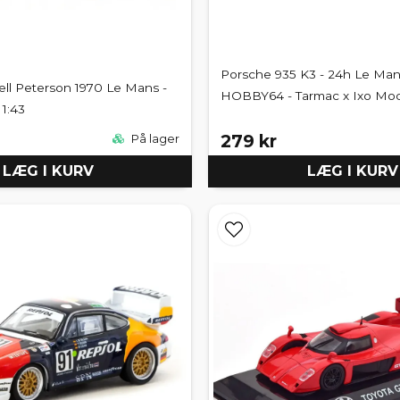
Porsche 935 K3 - 24h Le Mans
Bell Peterson 1970 Le Mans -
HOBBY64 - Tarmac x Ixo Mod
1:43
279 kr
På lager
LÆG I KURV
LÆG I KURV