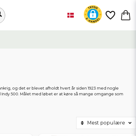
ankrig, og det er blevet afholdt hvert år siden 1923 med nogle
med Indy 500. Målet med løbet er at køre så mange omgange som
er Audi, Ferrari, Jaguar, Bentley og Toyota. Her i vores online shop vil
r så realistisk som muligt.
Mest populære