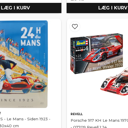
LÆG I KURV
LÆG I KURV
T
REVELL
 - Le Mans - Siden 1923 -
Porsche 917 KH Le Mans 197
- 30x40 cm
- 07709 Revell 1:24