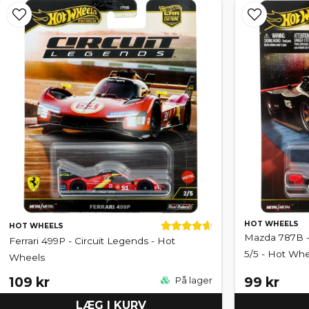
HOT WHEELS
HOT WHEELS
Mazda 787B -
Ferrari 499P - Circuit Legends - Hot
5/5 - Hot Wh
Wheels
109 kr
99 kr
På lager
LÆG I KURV