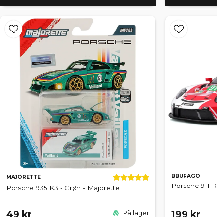
BBURAGO
MAJORETTE
Porsche 911 R
Porsche 935 K3 - Grøn - Majorette
49 kr
199 kr
På lager