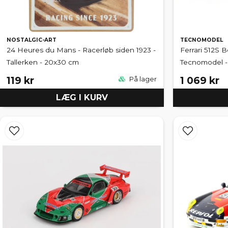
NOSTALGIC-ART
TECNOMODEL
24 Heures du Mans - Racerløb siden 1923 -
Ferrari 512S 
Tallerken - 20x30 cm
Tecnomodel - 
119 kr
1 069 kr
På lager
LÆG I KURV