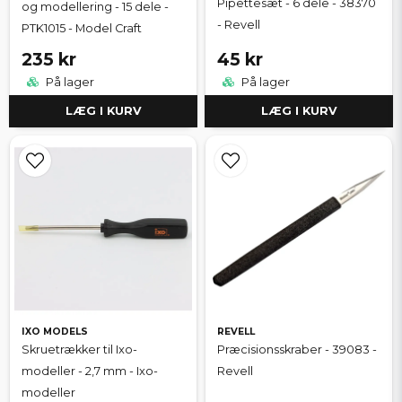
Pipettesæt - 6 dele - 38370
og modellering - 15 dele -
- Revell
PTK1015 - Model Craft
235 kr
45 kr
På lager
På lager
LÆG I KURV
LÆG I KURV
IXO MODELS
REVELL
Skruetrækker til Ixo-
Præcisionsskraber - 39083 -
modeller - 2,7 mm - Ixo-
Revell
modeller