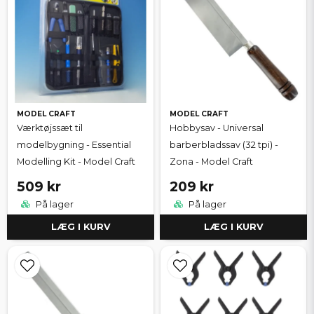
MODEL CRAFT
MODEL CRAFT
Værktøjssæt til
Hobbysav - Universal
modelbygning - Essential
barberbladssav (32 tpi) -
Modelling Kit - Model Craft
Zona - Model Craft
509 kr
209 kr
På lager
På lager
LÆG I KURV
LÆG I KURV