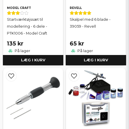
MODEL CRAFT
REVELL
Startværktøjssæt til
Skalpel med 6 blade -
modellering - 6 dele -
39059 - Revell
PTK1006 - Model Craft
135 kr
65 kr
På lager
På lager
LÆG I KURV
LÆG I KURV