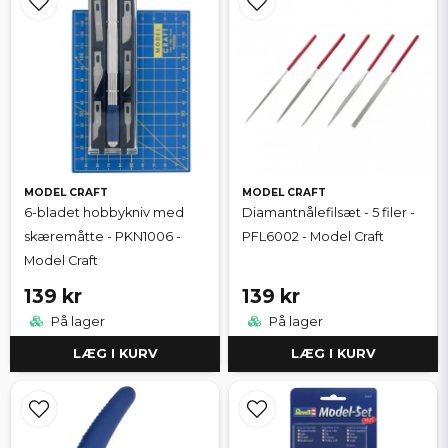
MODEL CRAFT
MODEL CRAFT
6-bladet hobbykniv med
Diamantnålefilsæt - 5 filer -
skæremåtte - PKN1006 -
PFL6002 - Model Craft
Model Craft
139 kr
139 kr
På lager
På lager
LÆG I KURV
LÆG I KURV