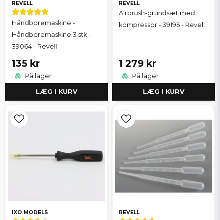
REVELL
REVELL
Airbrush-grundsæt med
Håndboremaskine -
kompressor - 39195 - Revell
Håndboremaskine 3 stk -
39064 - Revell
135 kr
1 279 kr
På lager
På lager
LÆG I KURV
LÆG I KURV
IXO MODELS
REVELL