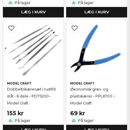
På lager
På lager
LÆG I KURV
LÆG I KURV
MODEL CRAFT
MODEL CRAFT
Dobbeltskæresæt i rustfrit
Økonomisk gran- og
stål - 6 dele - PDT5200 -
plastskærer - PPL6703 -
Model Craft
Model Craft
155 kr
69 kr
På lager
På lager
LÆG I KURV
LÆG I KURV