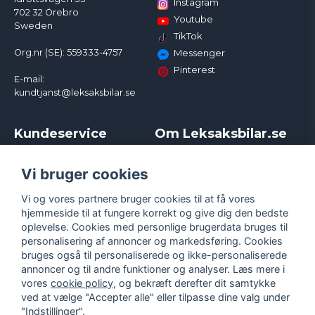
Instagram
702 32 Örebro
Youtube
Sweden
TikTok
Org.nr (SE): 559333-4757
Messenger
Pinterest
E-mail:
kundtjanst@leksaksbilar.se
Kundeservice
Om Leksaksbilar.se
Kontakt
Om os
Kampagner og rabatter
Samarbejder og
Vi bruger cookies
Reklamation
Influencere
Vi og vores partnere bruger cookies til at få vores
Policy chase cars
Handelsbetingelser
hjemmeside til at fungere korrekt og give dig den bedste
Returnera
Persondatapolitik
oplevelse. Cookies med personlige brugerdata bruges til
Logga in
Cookies
personalisering af annoncer og markedsføring. Cookies
bruges også til personaliserede og ikke-personaliserede
annoncer og til andre funktioner og analyser. Læs mere i
vores
cookie policy
, og bekræft derefter dit samtykke
ved at vælge "Accepter alle" eller tilpasse dine valg under
"Indstillinger".