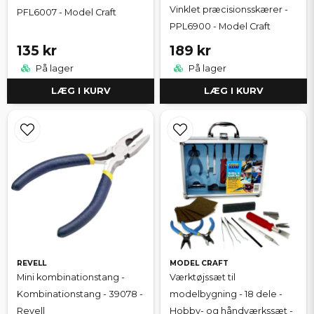
Vinklet præcisionsskærer -
PFL6007 - Model Craft
PPL6900 - Model Craft
135 kr
189 kr
På lager
På lager
LÆG I KURV
LÆG I KURV
REVELL
MODEL CRAFT
Mini kombinationstang -
Værktøjssæt til
Kombinationstang - 39078 -
modelbygning - 18 dele -
Revell
Hobby- og håndværkssæt -