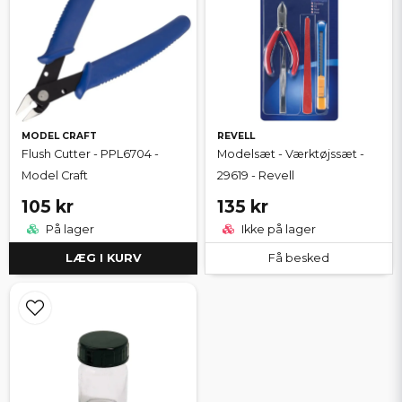
MODEL CRAFT
REVELL
Flush Cutter - PPL6704 -
Modelsæt - Værktøjssæt -
Model Craft
29619 - Revell
105 kr
135 kr
På lager
Ikke på lager
LÆG I KURV
Få besked