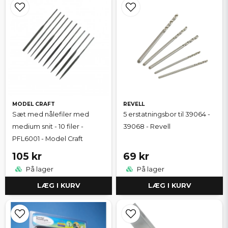
MODEL CRAFT
REVELL
Sæt med nålefiler med
5 erstatningsbor til 39064 -
medium snit - 10 filer -
39068 - Revell
PFL6001 - Model Craft
105 kr
69 kr
På lager
På lager
LÆG I KURV
LÆG I KURV